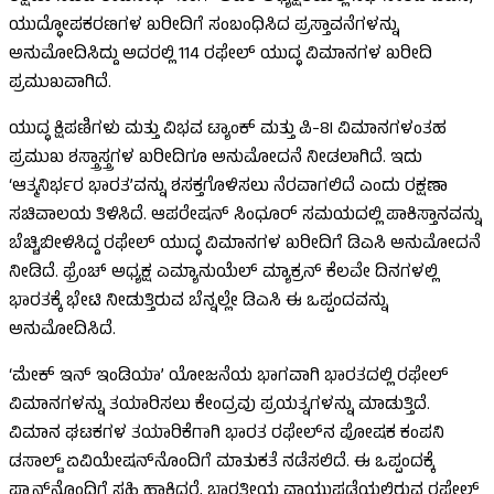
ಯುದ್ಧೋಪಕರಣಗಳ ಖರೀದಿಗೆ ಸಂಬಂಧಿಸಿದ ಪ್ರಸ್ತಾವನೆಗಳನ್ನು
ಅನುಮೋದಿಸಿದ್ದು ಅದರಲ್ಲಿ 114 ರಫೇಲ್ ಯುದ್ಧ ವಿಮಾನಗಳ ಖರೀದಿ
ಪ್ರಮುಖವಾಗಿದೆ.
ಯುದ್ಧ ಕ್ಷಿಪಣಿಗಳು ಮತ್ತು ವಿಭವ ಟ್ಯಾಂಕ್ ಮತ್ತು ಪಿ-8I ವಿಮಾನಗಳಂತಹ
ಪ್ರಮುಖ ಶಸ್ತ್ರಾಸ್ತ್ರಗಳ ಖರೀದಿಗೂ ಅನುಮೋದನೆ ನೀಡಲಾಗಿದೆ. ಇದು
‘ಆತ್ಮನಿರ್ಭರ ಭಾರತ’ವನ್ನು ಶಸಕ್ತಗೊಳಿಸಲು ನೆರವಾಗಲಿದೆ ಎಂದು ರಕ್ಷಣಾ
ಸಚಿವಾಲಯ ತಿಳಿಸಿದೆ. ಆಪರೇಷನ್ ಸಿಂಧೂರ್ ಸಮಯದಲ್ಲಿ ಪಾಕಿಸ್ತಾನವನ್ನು
ಬೆಚ್ಚಿಬೀಳಿಸಿದ್ದ ರಫೇಲ್ ಯುದ್ಧ ವಿಮಾನಗಳ ಖರೀದಿಗೆ ಡಿಎಸಿ ಅನುಮೋದನೆ
ನೀಡಿದೆ. ಫ್ರೆಂಚ್ ಅಧ್ಯಕ್ಷ ಎಮ್ಯಾನುಯೆಲ್ ಮ್ಯಾಕ್ರನ್ ಕೆಲವೇ ದಿನಗಳಲ್ಲಿ
ಭಾರತಕ್ಕೆ ಭೇಟಿ ನೀಡುತ್ತಿರುವ ಬೆನ್ನಲ್ಲೇ ಡಿಎಸಿ ಈ ಒಪ್ಪಂದವನ್ನು
ಅನುಮೋದಿಸಿದೆ.
‘ಮೇಕ್ ಇನ್ ಇಂಡಿಯಾ’ ಯೋಜನೆಯ ಭಾಗವಾಗಿ ಭಾರತದಲ್ಲಿ ರಫೇಲ್
ವಿಮಾನಗಳನ್ನು ತಯಾರಿಸಲು ಕೇಂದ್ರವು ಪ್ರಯತ್ನಗಳನ್ನು ಮಾಡುತ್ತಿದೆ.
ವಿಮಾನ ಘಟಕಗಳ ತಯಾರಿಕೆಗಾಗಿ ಭಾರತ ರಫೇಲ್‌ನ ಪೋಷಕ ಕಂಪನಿ
ಡಸಾಲ್ಟ್ ಏವಿಯೇಷನ್‌ನೊಂದಿಗೆ ಮಾತುಕತೆ ನಡೆಸಲಿದೆ. ಈ ಒಪ್ಪಂದಕ್ಕೆ
ಫ್ರಾನ್ಸ್‌ನೊಂದಿಗೆ ಸಹಿ ಹಾಕಿದರೆ, ಭಾರತೀಯ ವಾಯುಪಡೆಯಲ್ಲಿರುವ ರಫೇಲ್