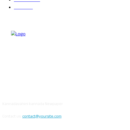
ಬೆಂಗಳೂರು
681
ವಿದೇಶ
625
ABOUT US
Kannadavahini kannada Newpaper
Contact us:
contact@yoursite.com