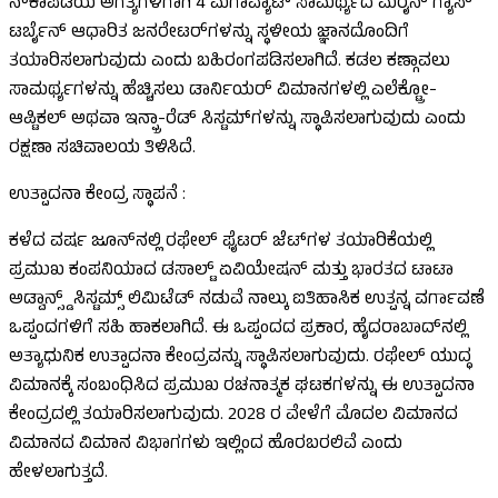
ನೌಕಾಪಡೆಯ ಅಗತ್ಯಗಳಿಗಾಗಿ 4 ಮೆಗಾವ್ಯಾಟ್ ಸಾಮರ್ಥ್ಯದ ಮೆರೈನ್ ಗ್ಯಾಸ್
ಟರ್ಬೈನ್ ಆಧಾರಿತ ಜನರೇಟರ್‌ಗಳನ್ನು ಸ್ಥಳೀಯ ಜ್ಞಾನದೊಂದಿಗೆ
ತಯಾರಿಸಲಾಗುವುದು ಎಂದು ಬಹಿರಂಗಪಡಿಸಲಾಗಿದೆ. ಕಡಲ ಕಣ್ಗಾವಲು
ಸಾಮರ್ಥ್ಯಗಳನ್ನು ಹೆಚ್ಚಿಸಲು ಡಾರ್ನಿಯರ್ ವಿಮಾನಗಳಲ್ಲಿ ಎಲೆಕ್ಟ್ರೋ-
ಆಪ್ಟಿಕಲ್ ಅಥವಾ ಇನ್ಫ್ರಾ-ರೆಡ್ ಸಿಸ್ಟಮ್‌ಗಳನ್ನು ಸ್ಥಾಪಿಸಲಾಗುವುದು ಎಂದು
ರಕ್ಷಣಾ ಸಚಿವಾಲಯ ತಿಳಿಸಿದೆ.
ಉತ್ಪಾದನಾ ಕೇಂದ್ರ ಸ್ಥಾಪನೆ :
ಕಳೆದ ವರ್ಷ ಜೂನ್‌ನಲ್ಲಿ ರಫೇಲ್ ಫೈಟರ್ ಜೆಟ್‌ಗಳ ತಯಾರಿಕೆಯಲ್ಲಿ
ಪ್ರಮುಖ ಕಂಪನಿಯಾದ ಡಸಾಲ್ಟ್ ಏವಿಯೇಷನ್ ​​ಮತ್ತು ಭಾರತದ ಟಾಟಾ
ಅಡ್ವಾನ್ಸ್ಡ್ ಸಿಸ್ಟಮ್ಸ್ ಲಿಮಿಟೆಡ್ ನಡುವೆ ನಾಲ್ಕು ಐತಿಹಾಸಿಕ ಉತ್ಪನ್ನ ವರ್ಗಾವಣೆ
ಒಪ್ಪಂದಗಳಿಗೆ ಸಹಿ ಹಾಕಲಾಗಿದೆ. ಈ ಒಪ್ಪಂದದ ಪ್ರಕಾರ, ಹೈದರಾಬಾದ್‌ನಲ್ಲಿ
ಅತ್ಯಾಧುನಿಕ ಉತ್ಪಾದನಾ ಕೇಂದ್ರವನ್ನು ಸ್ಥಾಪಿಸಲಾಗುವುದು. ರಫೇಲ್ ಯುದ್ಧ
ವಿಮಾನಕ್ಕೆ ಸಂಬಂಧಿಸಿದ ಪ್ರಮುಖ ರಚನಾತ್ಮಕ ಘಟಕಗಳನ್ನು ಈ ಉತ್ಪಾದನಾ
ಕೇಂದ್ರದಲ್ಲಿ ತಯಾರಿಸಲಾಗುವುದು. 2028 ರ ವೇಳೆಗೆ ಮೊದಲ ವಿಮಾನದ
ವಿಮಾನದ ವಿಮಾನ ವಿಭಾಗಗಳು ಇಲ್ಲಿಂದ ಹೊರಬರಲಿವೆ ಎಂದು
ಹೇಳಲಾಗುತ್ತದೆ.