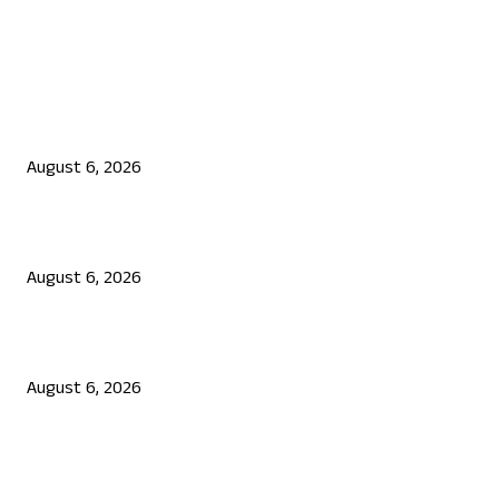
EDITOR PICKS
ಯುಪಿಐ ಪೇಮೆಂಟ್ ಗೆ ಶುಲ್ಕ: ಮಸೂದೆ ಅಂಗೀಕಾರ
August 6, 2026
ನಟ ದರ್ಶನ್ ಗೆ ಸಂಕಷ್ಟ: ಮಾಫಿ ಸಾಕ್ಷಿ ಹೇಳಿಕೆಗೆ ಮುಂದಾದ ಮೂವರು
August 6, 2026
ಜೆನ್ ಜಿ ಹೋರಾಟ ದೇಶ ವಿರೋಧಿಗಳಲ್ಲ: ಉಲ್ಟಾ ಹೊಡೆದ ಮೋಹನ್ ಭಾಗವತ್
August 6, 2026
POPULAR POSTS
ಯುಪಿಐ ಪೇಮೆಂಟ್ ಗೆ ಶುಲ್ಕ: ಮಸೂದೆ ಅಂಗೀಕಾರ