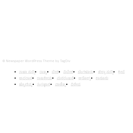
FOLLOW US
© Newspaper WordPress Theme by TagDiv
ತಾಜಾ ಸುದ್ದಿ
ರಾಜ್ಯ
ದೇಶ
ವಿದೇಶ
ಬೆಂಗಳೂರು
ಜಿಲ್ಲಾ ಸುದ್ದಿ
ಕ್ರೀಡೆ
ಅಪರಾಧ
ರಾಜಕೀಯ
ಮನರಂಜನೆ
ಆರೋಗ್ಯ
ಕಾನೂನು
ಜ್ಯೋತಿಷ್ಯ
ತಂತ್ರಜ್ಞಾನ
ವಾಣಿಜ್ಯ
ವಿಶೇಷ