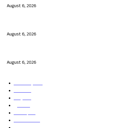
August 6, 2026
ನಟ ದರ್ಶನ್ ಗೆ ಸಂಕಷ್ಟ: ಮಾಫಿ ಸಾಕ್ಷಿ ಹೇಳಿಕೆಗೆ ಮುಂದಾದ ಮೂವರು
August 6, 2026
ಜೆನ್ ಜಿ ಹೋರಾಟ ದೇಶ ವಿರೋಧಿಗಳಲ್ಲ: ಉಲ್ಟಾ ಹೊಡೆದ ಮೋಹನ್ ಭಾಗವತ್
August 6, 2026
POPULAR CATEGORY
ತಾಜಾ ಸುದ್ದಿ
2865
ದೇಶ
2245
ರಾಜ್ಯ
2216
ಕ್ರೀಡೆ
1138
ಅಪರಾಧ
791
ರಾಜಕೀಯ
686