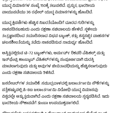
ಯುದ್ಧ ವಿಮಾನಗಳ ಸಂಖ್ಯೆ 150ಕ್ಕೆ ತಲುಪಲಿದೆ. ಪ್ರಸ್ತುತ, ಭಾರತೀಯ
ವಾಯುಪಡೆಯು 36 ರಫೇಲ್ ಯುದ್ಧ ವಿಮಾನಗಳನ್ನು ಹೊಂದಿದೆ.
ಯುದ್ಧ ಕ್ಷಿಪಣಿಗಳು ಹೆಚ್ಚಿನ ನಿಖರತೆಯೊಂದಿಗೆ ದೂರದ ಗುರಿಗಳನ್ನು
ನಾಶಪಡಿಸಬಹುದು ಎಂದು ರಕ್ಷಣಾ ಸಚಿವಾಲಯ ಹೇಳಿದೆ. ಸ್ಥಳೀಯ
ತಂತ್ರಜ್ಞಾನದಿಂದ ತಯಾರಿಸಲಾದ ವಿಭವ ಟ್ಯಾಂಕ್, ಶತ್ರು ಶಸ್ತ್ರಸಜ್ಜಿತ ವಾಹನಗಳ
ಚಲನಶೀಲತೆಯನ್ನು ತಡೆದು ನಾಶಪಡಿಸುವ ಸಾಮರ್ಥ್ಯ ಹೊಂದಿದೆ.
ಅಸ್ತಿತ್ವದಲ್ಲಿರುವ ಟಿ-72 ಟ್ಯಾಂಕ್‌ಗಳು, ಆರ್ಮರ್ಡ್ ರಿಕವರಿ ವೆಹಿಕಲ್ಸ್ ಮತ್ತು
ಇನ್‌ಫೆಂಟ್ರಿ ಕಾಂಬ್ಯಾಟ್ ವೆಹಿಕಲ್‌ಗಳನ್ನು ಸಂಪೂರ್ಣವಾಗಿ ದುರಸ್ತಿ
ಮಾಡಲಾಗುವುದು ಮತ್ತು ಅವುಗಳ ಜೀವಿತಾವಧಿಯನ್ನು ಹೆಚ್ಚಿಸಲಾಗುವುದು
ಎಂದು ರಕ್ಷಣಾ ಸಚಿವಾಲಯ ತಿಳಿಸಿದೆ.
ಜನರೇಟರ್‌ಗಳ ತಯಾರಿಕೆ: ಸಮುದ್ರದಾಳದಲ್ಲಿ ಜಲಾಂತರ್ಗಾಮಿ ನೌಕೆಗಳನ್ನು
ಪತ್ತೆಹಚ್ಚುವಲ್ಲಿ ಪಿ-8ಐ ಜಲಾಂತರ್ಗಾಮಿ ವಿರೋಧಿ ಯುದ್ಧ ವಿಮಾನವು
ವಿಶ್ವದಲ್ಲೇ ಅತ್ಯುತ್ತಮವಾಗಿದೆ ಎಂದು ರಕ್ಷಣಾ ಸಚಿವಾಲಯ ಸ್ಪಷ್ಟಪಡಿಸಿದೆ. ಇದು
ಭಾರತೀಯ ನೌಕಾಪಡೆಗೆ ತುಂಬಾ ಉಪಯುಕ್ತವಾಗಲಿದೆ.