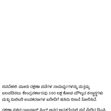
ನವದೆಹಲಿ: ಮೂರು ರಕ್ಷಣಾ ಪಡೆಗಳ ಸಾಮರ್ಥ್ಯಗಳನ್ನು ಮತ್ತಷ್ಟು
ಬಲಪಡಿಸಲು. ಕೇಂದ್ರಸರ್ಕಾರವು 3.60 ಲಕ್ಷ ಕೋಟಿ ಮೌಲ್ಯದ ಶಸ್ತ್ರಾಸ್ತ್ರಗಳು
ಮತ್ತು ಮಿಲಿಟರಿ ಉಪಕರಣಗಳ ಖರೀದಿಗೆ ಹಸಿರು ನಿಶಾನೆ ತೋರಿಸಿದೆ.
ರಕ್ಷಣಾ ಸಚಿವ ರಾಜನಾಥ್ ಸಿಂಗ್ ಅವರ ಅಧ್ಯಕ್ಷತೆಯಲ್ಲಿ ಸಭೆ ಸೇರಿದ ಡಿಎಸಿ,