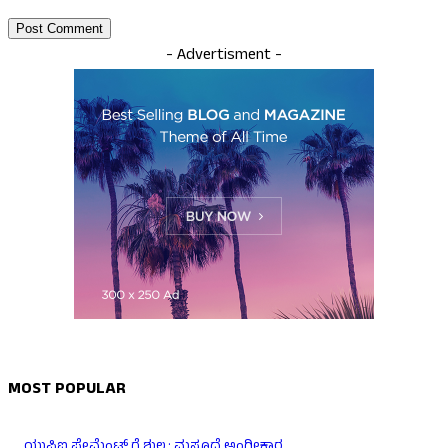
- Advertisment -
MOST POPULAR
ಯುಪಿಐ ಪೇಮೆಂಟ್ ಗೆ ಶುಲ್ಕ: ಮಸೂದೆ ಅಂಗೀಕಾರ