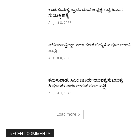
ಉಡುಪಿಯಲ್ಲಿ ಗ್ರಾಪಂ ಮಾಜಿ ಅಧ್ಯಕ್ಷ, ಗುತ್ತಿಗೆದಾರನ
ಗುಂಡಿಕ್ಕಿ ಹತ್ಯೆ
August 8, 2026
ಆಟವಾಡುತ್ತಿದ್ದಾಗ ಶಾಲಾ ಗೇಟ್‌ ಬಿದ್ದು 4 ವರ್ಷದ ಬಾಲಕಿ
ಸಾವು
August 8, 2026
ತಮಿಳುನಾಡು ಸಿಎಂ ವಿಜಯ್‌ ದಾಂಪತ್ಯ ಸುಖಾಂತ್ಯ:
ಡಿವೋರ್ಸ್‌ ಅರ್ಜಿ ವಾಪಸ್‌ ಪಡೆದ ಪತ್ನಿ!
August 7, 2026
Load more
RECENT COMMENTS