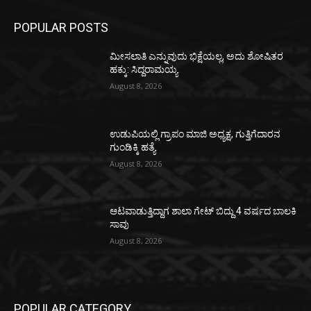
POPULAR POSTS
ಮೀಸಲಾತಿ ಎನ್ನುವುದು ಭಿಕ್ಷೆಯಲ್ಲ, ಅದು ಶೋಷಿತರ
ಹಕ್ಕು: ಸಿದ್ದರಾಮಯ್ಯ
August 8, 2026
ಉಡುಪಿಯಲ್ಲಿ ಗ್ರಾಪಂ ಮಾಜಿ ಅಧ್ಯಕ್ಷ, ಗುತ್ತಿಗೆದಾರನ
ಗುಂಡಿಕ್ಕಿ ಹತ್ಯೆ
August 8, 2026
ಆಟವಾಡುತ್ತಿದ್ದಾಗ ಶಾಲಾ ಗೇಟ್‌ ಬಿದ್ದು 4 ವರ್ಷದ ಬಾಲಕಿ
ಸಾವು
August 8, 2026
POPULAR CATEGORY