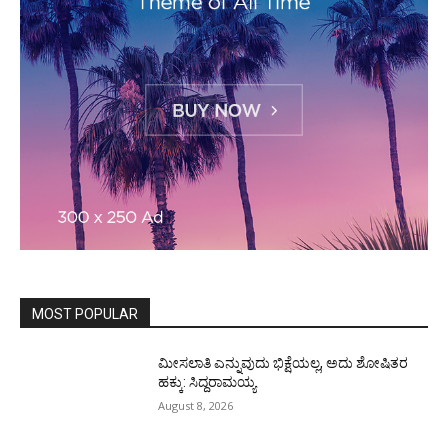
MOST POPULAR
ಮೀಸಲಾತಿ ಎನ್ನುವುದು ಭಿಕ್ಷೆಯಲ್ಲ, ಅದು ಶೋಷಿತರ
ಹಕ್ಕು: ಸಿದ್ದರಾಮಯ್ಯ
August 8, 2026