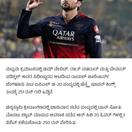
ಮಧ್ಯಮ ಕ್ರಮಾಂಕದಲ್ಲಿ ಟಿಮ್ ಡೇವಿಡ್, ರಜತ್ ಪಟಿದಾರ್ ಮತ್ತು ದೇವದತ್
ಪಡಿಕ್ಕಲ್ ಅವರ ಸಿಡಿಲಬ್ಬರದ ಆಟದಿಂದ ರಾಯಲ್ ಚಾಲೆಂಜರ್ಸ್
ಬೆಂಗಳೂರು ತಂಡ ಐಪಿಎಲ್ ಟಿ-20 ಪಂದ್ಯದಲ್ಲಿ ಚೆನ್ನೈ ಸೂಪರ್ ಕಿಂಗ್ಸ್
ತಂಡಕ್ಕೆ 251 ರನ್ ಗುರಿ ಒಡ್ಡಿದೆ.
ಚಿನ್ನಸ್ವಾಮಿ ಕ್ರೀಡಾಂಗಣದಲ್ಲಿ ಭಾನುವಾರ ನಡೆದ ಪಂದ್ಯದಲ್ಲಿ ಟಾಸ್ ಸೋತು
ಮೊದಲು ಬ್ಯಾಟ್ ಮಾಡುವ ಅವಕಾಶ ಪಡೆದ ಆರ್ ಸಿಬಿ 20 ಓವರ್ ಗಳಲ್ಲಿ 3
ವಿಕೆಟ್ ಕಳೆದುಕೊಂಡು 250 ರನ್ ಪೇರಿಸಿತು.