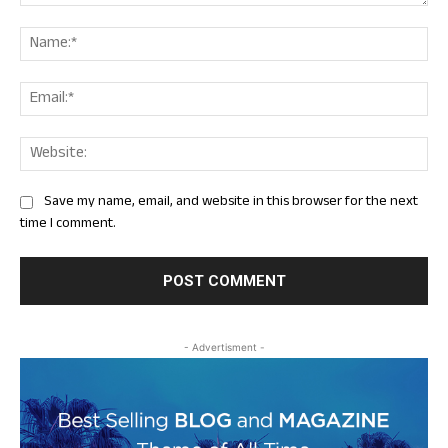
Comment:
Nam
Ema
Web
Save my name, email, and website in this browser for the next
time I comment.
- Advertisment -