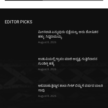
EDITOR PICKS
ಮೀಸಲಾತಿ ಎನ್ನುವುದು ಭಿಕ್ಷೆಯಲ್ಲ, ಅದು ಶೋಷಿತರ
ಹಕ್ಕು: ಸಿದ್ದರಾಮಯ್ಯ
August 8, 2026
ಉಡುಪಿಯಲ್ಲಿ ಗ್ರಾಪಂ ಮಾಜಿ ಅಧ್ಯಕ್ಷ, ಗುತ್ತಿಗೆದಾರನ
ಗುಂಡಿಕ್ಕಿ ಹತ್ಯೆ
August 8, 2026
ಆಟವಾಡುತ್ತಿದ್ದಾಗ ಶಾಲಾ ಗೇಟ್‌ ಬಿದ್ದು 4 ವರ್ಷದ ಬಾಲಕಿ
ಸಾವು
August 8, 2026