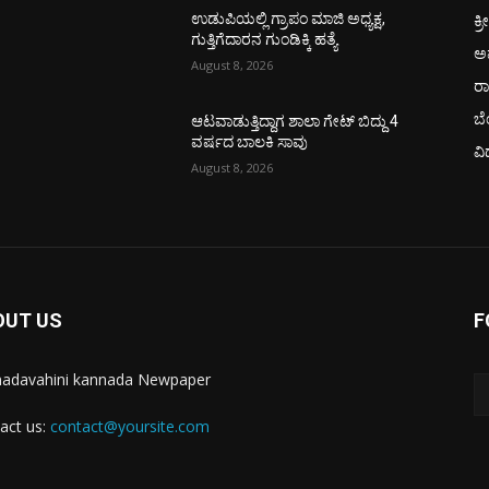
ಕ್ರ
ಉಡುಪಿಯಲ್ಲಿ ಗ್ರಾಪಂ ಮಾಜಿ ಅಧ್ಯಕ್ಷ,
ಗುತ್ತಿಗೆದಾರನ ಗುಂಡಿಕ್ಕಿ ಹತ್ಯೆ
ಅ
August 8, 2026
ರ
ಬ
ಆಟವಾಡುತ್ತಿದ್ದಾಗ ಶಾಲಾ ಗೇಟ್‌ ಬಿದ್ದು 4
ವರ್ಷದ ಬಾಲಕಿ ಸಾವು
ವಿ
August 8, 2026
OUT US
F
adavahini kannada Newpaper
act us:
contact@yoursite.com