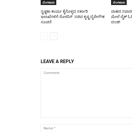
ಬೆಂಗಳೂರು
ಬೆಂಗಳೂರು
ಸ್ವಚ್ಛತಾ ಕಾರ್ಯ ಕೈಗೊಳ್ಳದ ಸರ್ಕಾರಿ
ವಾಹನ ಸವಾರರಿಗ
ಇಲಾಖೆಗಳಿಗೆ ನೋಟಿಸ್: ಸಚಿವ ಕೃಷ್ಣ ಬೈರೇಗೌಡ
ಮೇಲೆ ಬೈಕ್ ಓಡ
ಸೂಚನೆ
ದಂಡ!
LEAVE A REPLY
Comment: