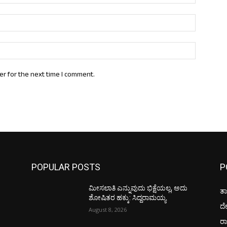
Email:*
Website:
er for the next time I comment.
POPULAR POSTS
P
ಮೀಸಲಾತಿ ಎನ್ನುವುದು ಭಿಕ್ಷೆಯಲ್ಲ, ಅದು
ತಾ
ಶೋಷಿತರ ಹಕ್ಕು: ಸಿದ್ದರಾಮಯ್ಯ
ದ
August 8, 2026
ರಾ