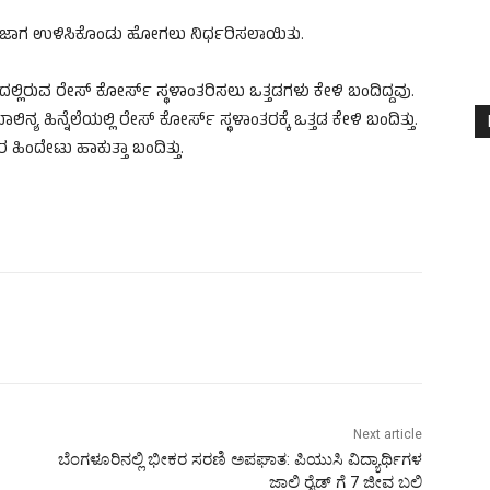
ಿ ಜಾಗ ಉಳಿಸಿಕೊಂಡು ಹೋಗಲು ನಿರ್ಧರಿಸಲಾಯಿತು.
ಲಿರುವ ರೇಸ್ ಕೋರ್ಸ್ ಸ್ಥಳಾಂತರಿಸಲು ಒತ್ತಡಗಳು ಕೇಳಿ ಬಂದಿದ್ದವು.
್ಯ ಹಿನ್ನೆಲೆಯಲ್ಲಿ ರೇಸ್ ಕೋರ್ಸ್ ಸ್ಥಳಾಂತರಕ್ಕೆ ಒತ್ತಡ ಕೇಳಿ ಬಂದಿತ್ತು.
ರ ಹಿಂದೇಟು ಹಾಕುತ್ತಾ ಬಂದಿತ್ತು.
Next article
ಬೆಂಗಳೂರಿನಲ್ಲಿ ಭೀಕರ ಸರಣಿ ಅಪಘಾತ: ಪಿಯುಸಿ ವಿದ್ಯಾರ್ಥಿಗಳ
ಜಾಲಿ ರೈಡ್‌ ಗೆ 7 ಜೀವ ಬಲಿ