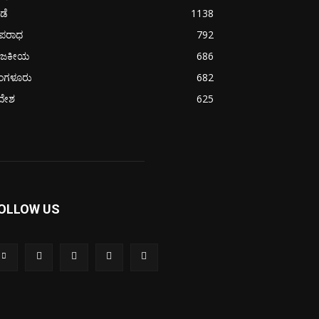
ೀಡೆ
1138
ಪರಾಧ
792
ಾಜಕೀಯ
686
ೆಂಗಳೂರು
682
ದೇಶ
625
OLLOW US