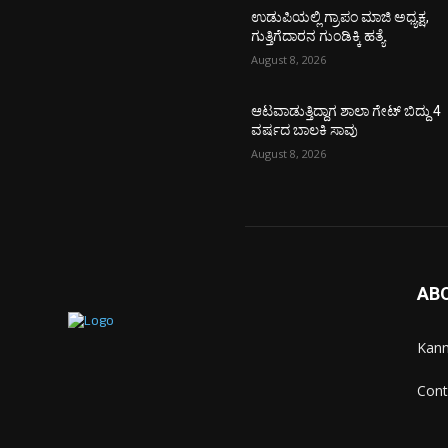
ಉಡುಪಿಯಲ್ಲಿ ಗ್ರಾಪಂ ಮಾಜಿ ಅಧ್ಯಕ್ಷ,
ಗುತ್ತಿಗೆದಾರನ ಗುಂಡಿಕ್ಕಿ ಹತ್ಯೆ
August 8, 2026
ಆಟವಾಡುತ್ತಿದ್ದಾಗ ಶಾಲಾ ಗೇಟ್‌ ಬಿದ್ದು 4
ವರ್ಷದ ಬಾಲಕಿ ಸಾವು
August 8, 2026
AB
Kann
Cont