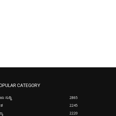
OPULAR CATEGORY
ಜಾ ಸುದ್ದಿ
2865
ೇಶ
2245
ಜ್ಯ
2220