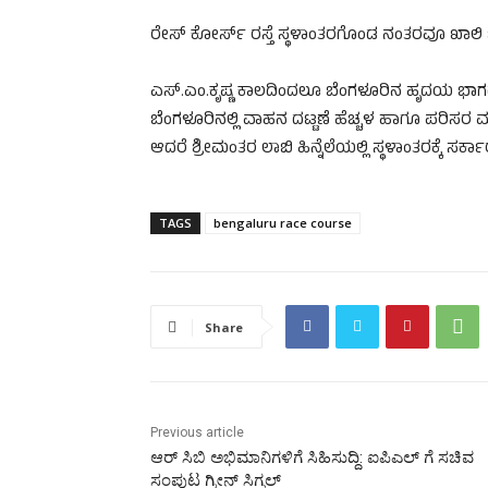
ರೇಸ್ ಕೋರ್ಸ್ ರಸ್ತೆ ಸ್ಥಳಾಂತರಗೊಂಡ ನಂತರವೂ ಖಾಲ
ಎಸ್.ಎಂ.ಕೃಷ್ಣ ಕಾಲದಿಂದಲೂ ಬೆಂಗಳೂರಿನ ಹೃದಯ ಭಾಗದಲ್
ಬೆಂಗಳೂರಿನಲ್ಲಿ ವಾಹನ ದಟ್ಟಣೆ ಹೆಚ್ಚಳ ಹಾಗೂ ಪರಿಸರ ಮಾಲಿನ
ಆದರೆ ಶ್ರೀಮಂತರ ಲಾಬಿ ಹಿನ್ನೆಲೆಯಲ್ಲಿ ಸ್ಥಳಾಂತರಕ್ಕೆ ಸರ್ಕಾ
TAGS
bengaluru race course
Share
Previous article
ಆರ್ ಸಿಬಿ ಅಭಿಮಾನಿಗಳಿಗೆ ಸಿಹಿಸುದ್ದಿ: ಐಪಿಎಲ್ ಗೆ ಸಚಿವ
ಸಂಪುಟ ಗ್ರೀನ್ ಸಿಗ್ನಲ್