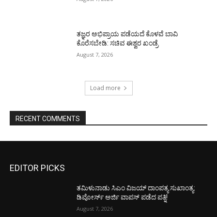
ತಜ್ಞರ ಅಭಿಪ್ರಾಯ ಪಡೆಯದೆ ಕೊಳವೆ ಬಾವಿ
ಕೊರೆಸಬೇಡಿ: ಸಚಿವ ಈಶ್ವರ ಖಂಡ್ರೆ
August 7, 2026
Load more
RECENT COMMENTS
EDITOR PICKS
ತಮಿಳುನಾಡು ಸಿಎಂ ವಿಜಯ್‌ ದಾಂಪತ್ಯ ಸುಖಾಂತ್ಯ:
ಡಿವೋರ್ಸ್‌ ಅರ್ಜಿ ವಾಪಸ್‌ ಪಡೆದ ಪತ್ನಿ!
August 7, 2026