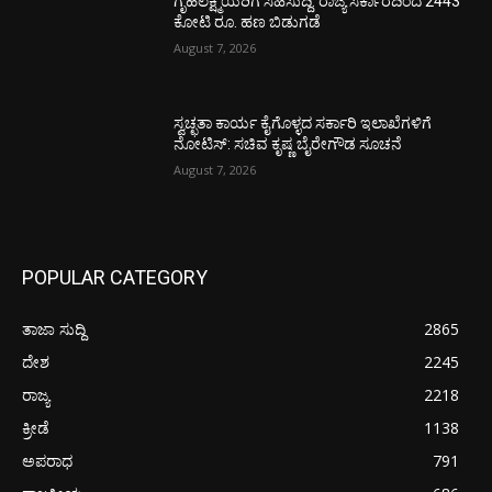
ಗೃಹಲಕ್ಷ್ಮಿಯರಿಗೆ ಸಿಹಿಸುದ್ದಿ: ರಾಜ್ಯ ಸರ್ಕಾರದಿಂದ 2443
ಕೋಟಿ ರೂ. ಹಣ ಬಿಡುಗಡೆ
August 7, 2026
ಸ್ವಚ್ಛತಾ ಕಾರ್ಯ ಕೈಗೊಳ್ಳದ ಸರ್ಕಾರಿ ಇಲಾಖೆಗಳಿಗೆ
ನೋಟಿಸ್: ಸಚಿವ ಕೃಷ್ಣ ಬೈರೇಗೌಡ ಸೂಚನೆ
August 7, 2026
POPULAR CATEGORY
ತಾಜಾ ಸುದ್ದಿ
2865
ದೇಶ
2245
ರಾಜ್ಯ
2218
ಕ್ರೀಡೆ
1138
ಅಪರಾಧ
791