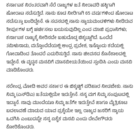
ಕರ್ನಾಟಕ ನಿರಂತರವಾಗಿ ನೆರೆ ರಾಜ್ಯಗಳ ಜತೆ ನೀರಾವರಿ ಹಕ್ಕಿಗಾಗಿ
ಹೋರಾಟ ನಡೆಸುತ್ತಿದೆ. ನಾನು ಕೂಡ ನೀರಿಗಾಗಿ 65 ವರ್ಷಗಳಿಂದ ಹೋರಾಟ
ನಡೆಸುತ್ತಾ ಬಂದಿದ್ದೇನೆ. ಈ ಸದನದಲ್ಲಿ ನಾನು ನ್ಯಾಯಮಂಡಳಿಗಳು ನೀಡಿರುವ
ತೀರ್ಪುಗಳ ಬಗ್ಗೆ ಚರ್ಚಿಸಲು ಬಯಸುವುದಿಲ್ಲ ಎಂದ ಮಾಜಿ ಪ್ರಧಾನಿಗಳು;
ಕರ್ನಾಟಕ ರಾಜ್ಯಕ್ಕೆ ನೀರಿನದೇ ಬಹುದೊಡ್ಡ ಬಿಕ್ಕಟ್ಟಾಗಿದೆ. ಒಂದೆಡೆ
ತಮಿಳುನಾಡು, ಮತ್ತೊಂದೆಡೆಯಲ್ಲಿ ಆಂಧ್ರ ಪ್ರದೇಶ, ಇನ್ನೊಂದು ಕಡೆಯಲ್ಲಿ
ಗೋವಾದಿಂದ ತೊಂದರೆ ಎದುರಿಸುತ್ತಿದೆ. ನಾನು ಜೀವನದ ಕೊನೆಕಾಲದಲ್ಲಿ
ಇದ್ದೇನೆ. ಈ ವೃದ್ಧನ ಮನವಿಗೆ ಮಾನವೀಯತೆಯಿಂದ ಸ್ಪಂದಿಸಿ ಎಂದು ಮನವಿ
ಮಾಡಿಕೊಂಡರು.
ನರೇಂದ್ರ ಮೋದಿ ಅವರ ಸರ್ಕಾರ ಈ ಬಿಕ್ಕಟ್ಟಿಗೆ ಪರಿಹಾರ ನೀಡಬೇಕು. ನಾನು
ನಿಮ್ಮ (ಎನ್‌ಡಿಎ) ಜತೆಯಲ್ಲಿಯೇ ಇರುತ್ತೇನೆ. ನನ್ನ ಮಗ ನಿಮ್ಮ ಸಂಪುಟದಲ್ಲಿ
ಇದ್ದಾನೆ. ನಾವು ಮುಂದೆಯೂ ನಿಮ್ಮ ಜತೆಗೇ ಇರುತ್ತೇವೆ ಹಾಗೂ ಮೈತ್ರಿಕೂಟ
ಬದಲಾವಣೆ ಮಾಡುವ ಯಾವ ಪ್ರಶ್ನೆಯೇ ಇಲ್ಲ. ರಾಜ್ಯದ ಜನರಿಗೆ ನ್ಯಾಯ
ಒದಗಿಸಿ ಎಂಬುದಷ್ಟೇ ನನ್ನ ಏಕೈಕ ಮನವಿ ಎಂದು ದೇವೇಗೌಡರು
ಕೋರಿಕೊಂಡರು.