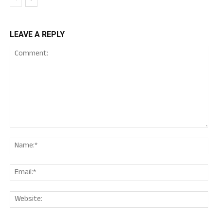
LEAVE A REPLY
Comment:
Nam
Ema
Web