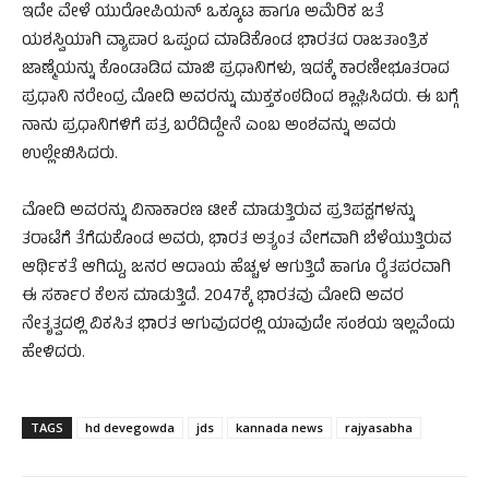
ಇದೇ ವೇಳೆ ಯುರೋಪಿಯನ್ ಒಕ್ಕೂಟ ಹಾಗೂ ಅಮೆರಿಕ ಜತೆ
ಯಶಸ್ವಿಯಾಗಿ ವ್ಯಾಪಾರ ಒಪ್ಪಂದ ಮಾಡಿಕೊಂಡ ಭಾರತದ ರಾಜತಾಂತ್ರಿಕ
ಜಾಣ್ಮೆಯನ್ನು ಕೊಂಡಾಡಿದ ಮಾಜಿ ಪ್ರಧಾನಿಗಳು, ಇದಕ್ಕೆ ಕಾರಣೀಭೂತರಾದ
ಪ್ರಧಾನಿ ನರೇಂದ್ರ ಮೋದಿ ಅವರನ್ನು ಮುಕ್ತಕಂಠದಿಂದ ಶ್ಲಾಘಿಸಿದರು. ಈ ಬಗ್ಗೆ
ನಾನು ಪ್ರಧಾನಿಗಳಿಗೆ ಪತ್ರ ಬರೆದಿದ್ದೇನೆ ಎಂಬ ಅಂಶವನ್ನು ಅವರು
ಉಲ್ಲೇಖಿಸಿದರು.
ಮೋದಿ ಅವರನ್ನು ವಿನಾಕಾರಣ ಟೀಕೆ ಮಾಡುತ್ತಿರುವ ಪ್ರತಿಪಕ್ಷಗಳನ್ನು
ತರಾಟೆಗೆ ತೆಗೆದುಕೊಂಡ ಅವರು, ಭಾರತ ಅತ್ಯಂತ ವೇಗವಾಗಿ ಬೆಳೆಯುತ್ತಿರುವ
ಆರ್ಥಿಕತೆ ಆಗಿದ್ದು, ಜನರ ಆದಾಯ ಹೆಚ್ಚಳ ಆಗುತ್ತಿದೆ ಹಾಗೂ ರೈತಪರವಾಗಿ
ಈ ಸರ್ಕಾರ ಕೆಲಸ ಮಾಡುತ್ತಿದೆ. 2047ಕ್ಕೆ ಭಾರತವು ಮೋದಿ ಅವರ
ನೇತೃತ್ವದಲ್ಲಿ ವಿಕಸಿತ ಭಾರತ ಆಗುವುದರಲ್ಲಿ ಯಾವುದೇ ಸಂಶಯ ಇಲ್ಲವೆಂದು
ಹೇಳಿದರು.
TAGS
hd devegowda
jds
kannada news
rajyasabha