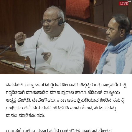
ನವದೆಹಲಿ: ರಾಜ್ಯ ಎದುರಿಸುತ್ತಿರುವ ನೀರಾವರಿ ಬಿಕ್ಕಟ್ಟಿನ ಬಗ್ಗೆ ರಾಜ್ಯಸಭೆಯಲ್ಲಿ
ಗದ್ಗದಿತರಾಗಿ ಮಾತಾನಾಡಿದ ಮಾಜಿ ಪ್ರಧಾನಿ ಹಾಗೂ ಜೆಡಿಎಸ್ ರಾಷ್ಟ್ರೀಯ
ಅಧ್ಯಕ್ಷ ಹೆಚ್.ಡಿ. ದೇವೇಗೌಡರು, ಕರ್ನಾಟಕದಲ್ಲಿ ಕುಡಿಯುವ ನೀರಿನ ಸಮಸ್ಯೆ
ಗಂಭೀರವಾಗಿದೆ. ದಯಮಾಡಿ ಪರಿಹರಿಸಿ ಎಂದು ಕೇಂದ್ರ ಸರಕಾರವನ್ನು
ಮನವಿ ಮಾಡಿಕೊಂಡರು.
ರಾಜ್ಯಸಭೆಯಲ್ಲಿ ಬುಧವಾರ ನಡೆದ ರಾಷ್ಟ್ರಪತಿಗಳ ಭಾಷಣದ ಮೇಲಿನ