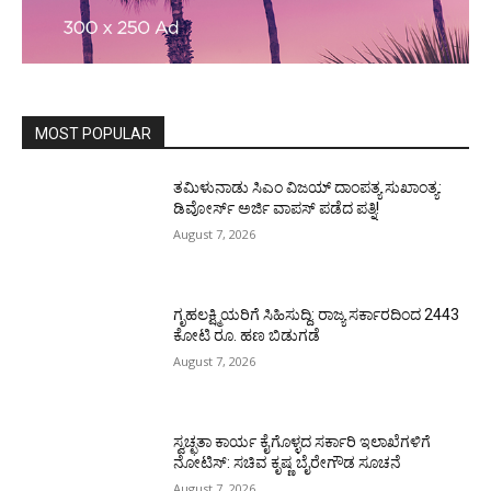
MOST POPULAR
ತಮಿಳುನಾಡು ಸಿಎಂ ವಿಜಯ್‌ ದಾಂಪತ್ಯ ಸುಖಾಂತ್ಯ:
ಡಿವೋರ್ಸ್‌ ಅರ್ಜಿ ವಾಪಸ್‌ ಪಡೆದ ಪತ್ನಿ!
August 7, 2026
ಗೃಹಲಕ್ಷ್ಮಿಯರಿಗೆ ಸಿಹಿಸುದ್ದಿ: ರಾಜ್ಯ ಸರ್ಕಾರದಿಂದ 2443
ಕೋಟಿ ರೂ. ಹಣ ಬಿಡುಗಡೆ
August 7, 2026
ಸ್ವಚ್ಛತಾ ಕಾರ್ಯ ಕೈಗೊಳ್ಳದ ಸರ್ಕಾರಿ ಇಲಾಖೆಗಳಿಗೆ
ನೋಟಿಸ್: ಸಚಿವ ಕೃಷ್ಣ ಬೈರೇಗೌಡ ಸೂಚನೆ
August 7, 2026