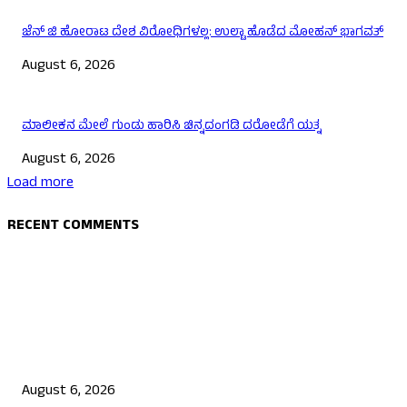
ಜೆನ್ ಜಿ ಹೋರಾಟ ದೇಶ ವಿರೋಧಿಗಳಲ್ಲ: ಉಲ್ಟಾ ಹೊಡೆದ ಮೋಹನ್ ಭಾಗವತ್
August 6, 2026
ಮಾಲೀಕನ ಮೇಲೆ ಗುಂಡು ಹಾರಿಸಿ ಚಿನ್ನದಂಗಡಿ ದರೋಡೆಗೆ ಯತ್ನ
August 6, 2026
Load more
RECENT COMMENTS
EDITOR PICKS
ಯುಪಿಐ ಪೇಮೆಂಟ್ ಗೆ ಶುಲ್ಕ: ಮಸೂದೆ ಅಂಗೀಕಾರ
August 6, 2026