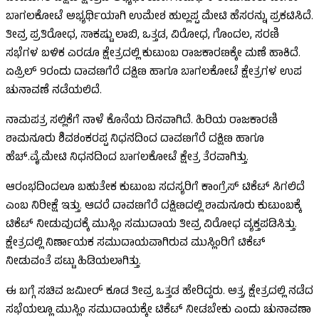
ಬಾಗಲಕೋಟೆ ಅಭ್ಯರ್ಥಿಯಾಗಿ ಉಮೇಶ ಹುಲ್ಲಪ್ಪ ಮೇಟಿ ಹೆಸರನ್ನು ಪ್ರಕಟಿಸಿದೆ.
ತೀವ್ರ ಪ್ರತಿರೋಧ, ಸಾಕಷ್ಟು ಲಾಬಿ, ಒತ್ತಡ, ವಿರೋಧ, ಗೊಂದಲ, ಸರಣಿ
ಸಭೆಗಳ ಬಳಿಕ ಎರಡೂ ಕ್ಷೇತ್ರದಲ್ಲಿ ಕುಟುಂಬ ರಾಜಕಾರಣಕ್ಕೇ ಮಣೆ ಹಾಕಿದೆ.
ಏಪ್ರಿಲ್ 9ರಂದು ದಾವಣಗೆರೆ ದಕ್ಷಿಣ ಹಾಗೂ ಬಾಗಲಕೋಟೆ ಕ್ಷೇತ್ರಗಳ ಉಪ
ಚುನಾವಣೆ ನಡೆಯಲಿದೆ.
ನಾಮಪತ್ರ ಸಲ್ಲಿಕೆಗೆ ನಾಳೆ ಕೊನೆಯ ದಿನವಾಗಿದೆ. ಹಿರಿಯ ರಾಜಕಾರಣಿ
ಶಾಮನೂರು ಶಿವಶಂಕರಪ್ಪ ನಿಧನದಿಂದ ದಾವಣಗೆರೆ ದಕ್ಷಿಣ ಹಾಗೂ
ಹೆಚ್.ವೈ.ಮೇಟಿ ನಿಧನದಿಂದ ಬಾಗಲಕೋಟೆ ಕ್ಷೇತ್ರ ತೆರವಾಗಿತ್ತು.
ಆರಂಭದಿಂದಲೂ ಬಹುತೇಕ ಕುಟುಂಬ ಸದಸ್ಯರಿಗೆ ಕಾಂಗ್ರೆಸ್ ಟಿಕೆಟ್​ ಸಿಗಲಿದೆ
ಎಂಬ ನಿರೀಕ್ಷೆ ಇತ್ತು. ಆದರೆ ದಾವಣಗೆರೆ ದಕ್ಷಿಣದಲ್ಲಿ ಶಾಮನೂರು ಕುಟುಂಬಕ್ಕೆ
ಟಿಕೆಟ್ ನೀಡುವುದಕ್ಕೆ ಮುಸ್ಲಿಂ ಸಮುದಾಯ ತೀವ್ರ ವಿರೋಧ ವ್ಯಕ್ತಪಡಿಸಿತ್ತು.
ಕ್ಷೇತ್ರದಲ್ಲಿ ನಿರ್ಣಾಯಕ ಸಮುದಾಯವಾಗಿರುವ ಮುಸ್ಲಿಂರಿಗೆ ಟಿಕೆಟ್
ನೀಡುವಂತೆ ಪಟ್ಟು ಹಿಡಿಯಲಾಗಿತ್ತು.
ಈ ಬಗ್ಗೆ ಸಚಿವ ಜಮೀರ್ ಕೂಡ ತೀವ್ರ ಒತ್ತಡ ಹೇರಿದ್ದರು. ಅತ್ತ, ಕ್ಷೇತ್ರದಲ್ಲಿ ನಡೆದ
ಸಭೆಯಲ್ಲೂ ಮುಸ್ಲಿಂ ಸಮುದಾಯಕ್ಕೇ ಟಿಕೆಟ್ ನೀಡಬೇಕು ಎಂದು ಚುನಾವಣಾ