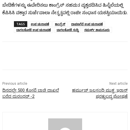
ಬೇಡಿಕೆಗಳನ್ನು ಈಡೇರಿಸಲು ಕಾಂಗ್ರೆಸ್‌ ಸಹಮತ ವ್ಯಕ್ತಪಡಿಸಿದ ಹಿನ್ನೆಲೆಯಲ್ಲಿ
ಕೆಪಿಸಿಸಿ ವಕ್ತಾರ ಸುರ್ಜೆವಾಲಾ ನೇತೃತ್ವದಲ್ಲಿ ರಾಜೀ ಸಂಧಾನ ಯಶಸ್ವಿಯಾಯಿತು.
TAGS
ಉಪ ಚುನಾವಣೆ
ಕಾಂಗ್ರೆಸ್
ದಾವಣಗೆರೆ ಉಪ ಚುನಾವಣೆ
ಬಾಗಲಕೋಟೆ ಉಪ ಚುನಾವಣೆ
ಬಾಗಲಕೋಟೆ ಸುದ್ದಿ
ಸಮರ್ಥ್‌ ಶಾಮನೂರು
Previous article
Next article
ದಿನದಲ್ಲೇ 500 ಕೋಟಿ ಬಾಚಿ ದಾಖಲೆ
ಹರ್ಮುಜ್ ಜಲಸಂಧಿ ಮುಕ್ತ: ಇರಾನ್
ಬರೆದ ದುರಂಧರ್‌ -2
ಷರತ್ತುಬದ್ಧ ಘೋಷಣೆ