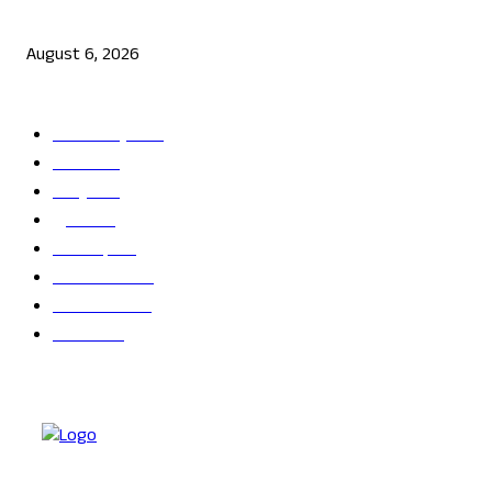
ಜೆನ್ ಜಿ ಹೋರಾಟ ದೇಶ ವಿರೋಧಿಗಳಲ್ಲ: ಉಲ್ಟಾ ಹೊಡೆದ ಮೋಹನ್ ಭಾಗವತ್
August 6, 2026
POPULAR CATEGORY
ತಾಜಾ ಸುದ್ದಿ
2865
ದೇಶ
2245
ರಾಜ್ಯ
2216
ಕ್ರೀಡೆ
1138
ಅಪರಾಧ
791
ರಾಜಕೀಯ
686
ಬೆಂಗಳೂರು
681
ವಿದೇಶ
625