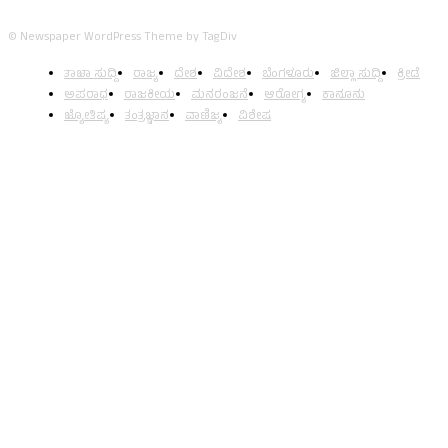
© Newspaper WordPress Theme by TagDiv
ತಾಜಾ ಸುದ್ದಿ
ರಾಜ್ಯ
ದೇಶ
ವಿದೇಶ
ಬೆಂಗಳೂರು
ಜಿಲ್ಲಾ ಸುದ್ದಿ
ಕ್ರೀಡೆ
ಅಪರಾಧ
ರಾಜಕೀಯ
ಮನರಂಜನೆ
ಆರೋಗ್ಯ
ಕಾನೂನು
ಜ್ಯೋತಿಷ್ಯ
ತಂತ್ರಜ್ಞಾನ
ವಾಣಿಜ್ಯ
ವಿಶೇಷ