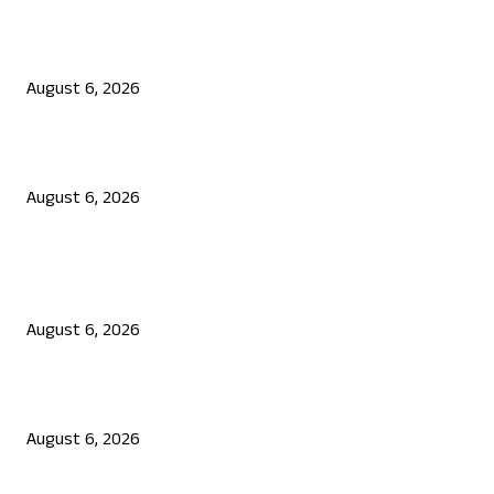
ನಟ ದರ್ಶನ್ ಗೆ ಸಂಕಷ್ಟ: ಮಾಫಿ ಸಾಕ್ಷಿ ಹೇಳಿಕೆಗೆ ಮುಂದಾದ ಮೂವರು
August 6, 2026
ಜೆನ್ ಜಿ ಹೋರಾಟ ದೇಶ ವಿರೋಧಿಗಳಲ್ಲ: ಉಲ್ಟಾ ಹೊಡೆದ ಮೋಹನ್ ಭಾಗವತ್
August 6, 2026
POPULAR POSTS
ಯುಪಿಐ ಪೇಮೆಂಟ್ ಗೆ ಶುಲ್ಕ: ಮಸೂದೆ ಅಂಗೀಕಾರ
August 6, 2026
ನಟ ದರ್ಶನ್ ಗೆ ಸಂಕಷ್ಟ: ಮಾಫಿ ಸಾಕ್ಷಿ ಹೇಳಿಕೆಗೆ ಮುಂದಾದ ಮೂವರು
August 6, 2026