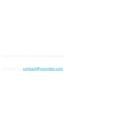
ABOUT US
Kannadavahini kannada Newpaper
Contact us:
contact@yoursite.com
FOLLOW US