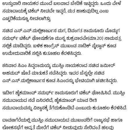
ಉಸ್ತುವಾರಿ ನಾಯಕರ ಮುಂದೆ ಬಲವಾದ ಬೇಡಿಕೆ ಇಟ್ಟಿದ್ದರು‌. ಒಂದು ವೇಳೆ
ಸಮಾದಾಯಕ್ಕೆ ಟಿಕೆಟ್ ನೀಡದೇ ಇದ್ದರೆ, ಮತ ಹಾಕುವುದಿಲ್ಲ ಎಂಬ
ಎಚ್ಚರಿಕೆಯನ್ನೂ ನೀಡಲಾಗಿತ್ತು.
ಸಚಿವ ಎಸ್.ಎಸ್.ಮಲ್ಲಿಕಾರ್ಜುನ ಮಗ, ದಿವಂಗತ ಶಾಮನೂರು ಮೊಮ್ಮಗ
ಸಮರ್ಥ್ ಟಿಕೆಟ್​ ಘೋಷಣೆಗೂ ಮುನ್ನ ಶುಕ್ರವಾರವೇ(ಮಾ.20) ನಾಮಪತ್ರ
ಸಲ್ಲಿಕೆ ಮಾಡಿದ್ದರು. ಬಳಿಕ ಕಾಂಗ್ರೆಸ್ ಮುಖಂಡ ಸಾದಿಕ್ ಪೈಲ್ವಾನ್ ಕೂಡ
ಉಮೇದುವಾರಿಕೆ ಸಲ್ಲಿಸಿ ಕುತೂಹಲ ಕೆರಳಿಸಿದ್ದರು.
ಶನಿವಾರ ಸಿಎಂ ಸಿದ್ದರಾಮಯ್ಯ ಮುಸ್ಲಿಂ ನಾಯಕರಾದ ಸಚಿವ ಜಮೀರ್
ಅಹಮದ್ ಜೊತೆ ಮಾತುಕತೆ ನಡೆಸಿದ್ದರು. ಇದರ ಬೆನ್ನಲ್ಲೇ ಸಚಿವ
ಎಸ್.ಎಸ್.ಮಲ್ಲಿಕಾರ್ಜುನ ಕೂಡ ಸಿಎಂರನ್ನು ಭೇಟಿಯಾಗಿ ಚರ್ಚಿಸಿದ್ದರು.
ಇದೀಗ ಹೈಕಮಾಂಡ್ ಸಮರ್ಥ್​​ ಶಾಮನೂರುಗೆ ಟಿಕೆಟ್ ಘೋಷಿಸಿದೆ. ಮುಸ್ಲಿಂ
ಸಮುದಾಯದ ನಡೆ ಏನಿರಲಿದೆ, ಹೈಕಮಾಂಡ್ ಯಾವ ರೀತಿ
ಸಮುದಾಯವನ್ನು ವಿಶ್ವಾಸಕ್ಕೆ ತೆಗೆದುಕೊಂಡಿದೆ ಎಂಬುದು ಕುತೂಹಲ ಕೆರಳಿಸಿದೆ.
ದಾವಣಗೆರೆಯಲ್ಲಿ ಮುಸ್ಲಿಂ ಸಮುದಾಯದ ಮುಖಂಡರಿಗೆ ರಾಜ್ಯಸಭೆ ಹಾಗೂ
ಲೋಕಸಭೆಗೆ ಆದ್ಯತೆ ಮೇರೆಗೆ ಟಿಕೆಟ್‌ ನೀಡುವುದು ಸೇರಿದಂತೆ ಹಲವು