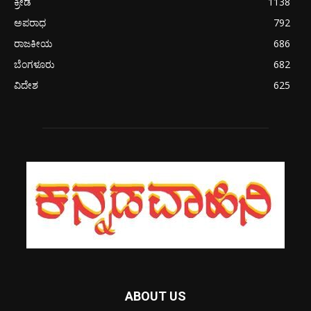
ಕ್ರೀಡೆ
1138
ಅಪರಾಧ
792
ರಾಜಕೀಯ
686
ಬೆಂಗಳೂರು
682
ವಿದೇಶ
625
ABOUT US