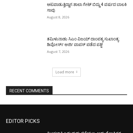
ಆಟವಾಡುತ್ತಿದ್ದಾಗ ಶಾಲಾ ಗೇಟ್‌ ಬಿದ್ದು 4 ವರ್ಷದ ಬಾಲಕಿ
ಸಾವು
August 8, 2026
ತಮಿಳುನಾಡು ಸಿಎಂ ವಿಜಯ್‌ ದಾಂಪತ್ಯ ಸುಖಾಂತ್ಯ:
ಡಿವೋರ್ಸ್‌ ಅರ್ಜಿ ವಾಪಸ್‌ ಪಡೆದ ಪತ್ನಿ!
August 7, 2026
Load more
RECENT COMMENTS
EDITOR PICKS