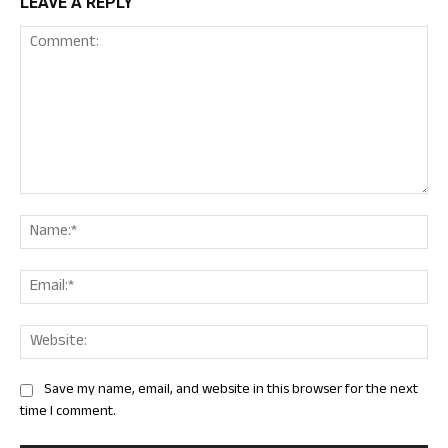
LEAVE A REPLY
Comment:
Nam
Ema
Web
Save my name, email, and website in this browser for the next
time I comment.