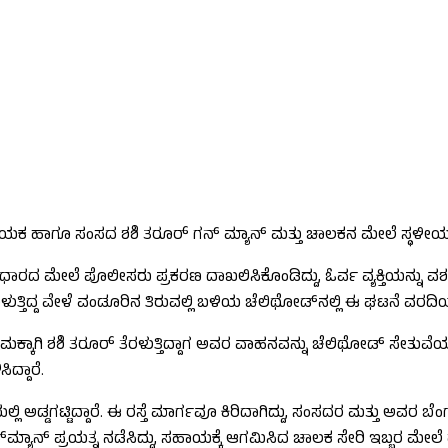
 ನಾಯಕ ಹಾಗೂ ಸಂಸದ ಶಶಿ ತರೂರ್‌ ಗನ್‌ ಮ್ಯಾನ್‌ ಮತ್ತು ಚಾಲಕನ ಮೇಲೆ ಸ್ಥಳೀ
ದ ಮೇಲೆ ಪೊಲೀಸರು ಪ್ರಕರಣ ದಾಖಲಿಸಿಕೊಂಡಿದ್ದು, ಓರ್ವ ವ್ಯಕ್ತಿಯನ್ನು ವಶಕ್ಕೆ 
ೆರಳುತ್ತಿದ್ದ ವೇಳೆ ವಂಡೂರಿನ ತಿರುವಲ್ಲಿ ಬಳಿಯ ಚೆಲಿಥೋಡ್​ನಲ್ಲಿ ಈ ಘಟನೆ ವರದಿ
ಾಗಿ ಶಶಿ ತರೂರ್ ತೆರಳುತ್ತಿದ್ದಾಗ ಅವರ ವಾಹನವನ್ನು ಚೆಲಿಥೋಡ್ ಸೇತುವೆಯಲ್ಲಿ 
ದ್ದಾರೆ.
ಿ ಅಡ್ಡಗಟ್ಟಿದ್ದಾರೆ. ಈ ರಸ್ತೆ ಮಾರ್ಗವೂ ಕಿರಿದಾಗಿದ್ದು, ಸಂಸದರ ಮತ್ತು ಅವರ 
​ಮ್ಯಾನ್​ ಪ್ರಯತ್ನ ನಡೆಸಿದ್ದು, ಸಹಾಯಕ್ಕೆ ಆಗಮಿಸಿದ ಚಾಲಕ ಸೇರಿ ಇಬ್ಬರ ಮೇಲೆ ಹ