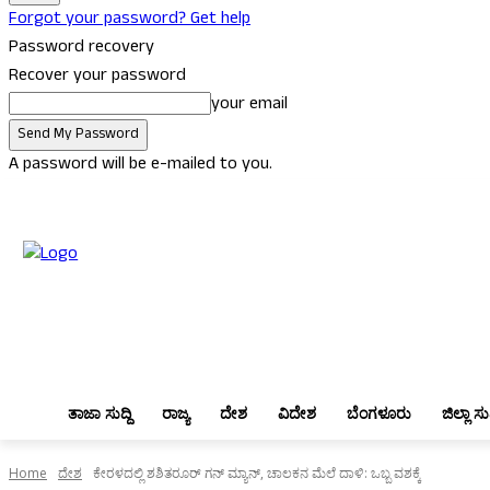
Forgot your password? Get help
Password recovery
Recover your password
your email
A password will be e-mailed to you.
Saturday, August 8, 2026
Sign in / Join
ತಾಜಾ ಸುದ್ದಿ
ರಾಜ್ಯ
ದೇಶ
ವಿದ
ತಾಜಾ ಸುದ್ದಿ
ರಾಜ್ಯ
ದೇಶ
ವಿದೇಶ
ಬೆಂಗಳೂರು
ಜಿಲ್ಲಾ ಸುದ
Home
ದೇಶ
ಕೇರಳದಲ್ಲಿ ಶಶಿತರೂರ್‌ ಗನ್‌ ಮ್ಯಾನ್‌, ಚಾಲಕನ ಮೆಲೆ ದಾಳಿ: ಒಬ್ಬ ವಶಕ್ಕೆ