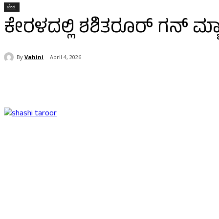
ದೇಶ
ಕೇರಳದಲ್ಲಿ ಶಶಿತರೂರ್‌ ಗನ್‌ ಮ್ಯ
By
Vahini
April 4, 2026
Share