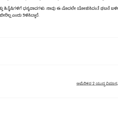
ರು ಮತ್ತು ಹಿತೈಷಿಗಳಿಗೆ ಧನ್ಯವಾದಗಳು. ನಾವು ಈ ಮೊದಲೇ ಯೋಜಿಸಿದಂತೆ ಘಟನೆ 
್ಲ ಎಂದು ತಿಳಿಸಿದ್ದಾರೆ.
ಅಮೆರಿಕದ 2 ಯುದ್ಧ ವಿಮಾನ, 1