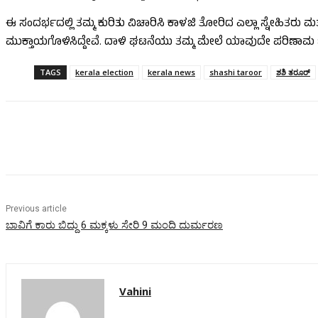
ಈ ಸಂದರ್ಭದಲ್ಲಿ ತಮ್ಮ ಕುರಿತು ವಿಚಾರಿಸಿ ಕಾಳಜಿ ತೋರಿದ ಎಲ್ಲಾ ಸ್ನೇಹಿತ
ಮುಕ್ತಾಯಗೊಳಿಸಿದ್ದೇವೆ. ದಾಳಿ ಘಟನೆಯು ತಮ್ಮ ಮೇಲೆ ಯಾವುದೇ ಪರಿಣಾಮ ಬೀರಿಲ
TAGS
kerala election
kerala news
shashi taroor
ಶಶಿ ತರೂರ್
Share
Previous article
ಬಾವಿಗೆ ಕಾರು ಬಿದ್ದು 6 ಮಕ್ಕಳು ಸೇರಿ 9 ಮಂದಿ ದುರ್ಮರಣ
Vahini