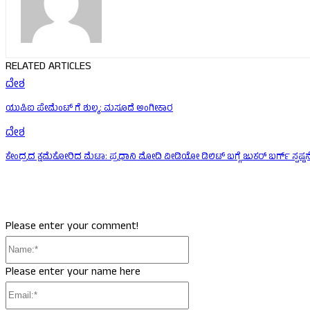
RELATED ARTICLES
ದೇಶ
ಯುಪಿಐ ಪೇಮೆಂಟ್ ಗೆ ಶುಲ್ಕ: ಮಸೂದೆ ಅಂಗೀಕಾರ
ದೇಶ
ಕೇಂದ್ರದ ಕ್ಷಮೆಕೋರಿದ ಮೆಟಾ: ಪ್ರಧಾನಿ ಮೋದಿ ವೀಡಿಯೋ ಡಿಲಿಟ್ ಬಗ್ಗೆ ಜುಕರ್ ಬರ್ಗ್ ಸ್ಪಷ್ಟನ
Please enter your comment!
Name:*
Please enter your name here
Email:*