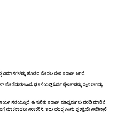
ುದ್ಧ ವಿಮಾನಗಳನ್ನು ಹೊಡೆದ ಮೊದಲ ದೇಶ ಇರಾನ್‌ ಆಗಿದೆ.
ೊಡೆದುರುಳಿಸಿದೆ. ಘಟನೆಯಲ್ಲಿ ಓರ್ವ ಪೈಲಟ್​ನನ್ನು ರಕ್ಷಿಸಲಾಗಿದ್ದು,
ಶೋಧ ಕಾರ್ಯ ನಡೆಯುತ್ತಿದೆ. ಈ ಕುರಿತು ಇರಾನ್ ಮಾಧ್ಯಮಗಳು ವರದಿ ಮಾಡಿವೆ.
ಮಾತನಾಡಲು ನಿರಾಕರಿಸಿ, ಇದು ಯುದ್ಧ ಎಂದು ಪ್ರತಿಕ್ರಿಯೆ ನೀಡಿದ್ದಾರೆ.