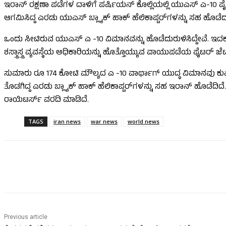
ಇರಾನ್ ರಕ್ಷಣಾ ಪಡೆಗಳ ದಾಳಿಗೆ ಪರ್ಷಿಯನ್ ಕೊಲ್ಲಿಯಲ್ಲಿ ಯುಎಸ್ ಎ-10 ಪ
ಆಗಮಿಸಿದ್ದ ಎರಡು ಯುಎಸ್ ಬ್ಲ್ಯಾಕ್ ಹಾಕ್ ಹೆಲಿಕಾಪ್ಟರ್‌ಗಳನ್ನು ಸಹ ಹೊಡೆದ
ಒಂದು ಸೀಟಿರುವ ಯುಎಸ್ ಎ -10 ವಿಮಾನವನ್ನು ಹೊಡೆದುರುಳಿಸಿದ್ದೇವೆ. ಇದಕ್
ಶಸ್ತ್ರಾಸ್ತ್ರ ವ್ಯವಸ್ಥೆಯ ಅಧಿಕಾರಿಯನ್ನು ಹೊತ್ತೊಯ್ಯುವ ವಾಯುಪಡೆಯ ಫೈಟರ್ ಜೆಟ
ಸುಮಾರು ರೂ 174 ಕೋಟಿ ಮೌಲ್ಯದ ಎ -10 ವಾರ್ಥಾಗ್ ಯುದ್ಧ ವಿಮಾನವು ಕುವೈ
ತೊಡಗಿದ್ದ ಎರಡು ಬ್ಲ್ಯಾಕ್ ಹಾಕ್ ಹೆಲಿಕಾಪ್ಟರ್‌ಗಳನ್ನು ಸಹ ಇರಾನ್ ಹೊಡೆದಿ
ರಾಯಿಟರ್ಸ್ ವರದಿ ಮಾಡಿದೆ.
TAGS
iran news
war news
world news
Share
Previous article