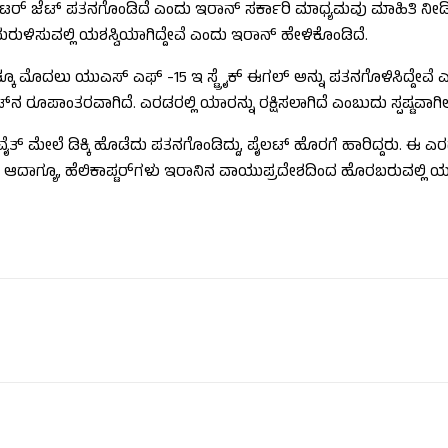
ೈಟರ್ ಜೆಟ್ ಪತನಗೊಂಡಿದೆ ಎಂದು ಇರಾನ್ ಸರ್ಕಾರಿ ಮಾಧ್ಯಮವು ಮಾಹಿತಿ ನೀಡಿ
ುರುಳಿಸುವಲ್ಲಿ ಯಶಸ್ವಿಯಾಗಿದ್ದೇವೆ ಎಂದು ಇರಾನ್ ಹೇಳಿಕೊಂಡಿದೆ.
ಕೂ ಮೊದಲು ಯುಎಸ್ ಎಫ್ -15 ಇ ಸ್ಟ್ರೈಕ್ ಈಗಲ್ ಅನ್ನು ಪತನಗೊಳಿಸಿದ್ದೇವೆ ಎ
್‌ನ ರೂಪಾಂತರವಾಗಿದೆ. ಎರಡರಲ್ಲಿ ಯಾರನ್ನು ರಕ್ಷಿಸಲಾಗಿದೆ ಎಂಬುದು ಸ್ಪಷ್ಟವಾಗಿಲ್
ತ್ ಮೇಲೆ ಡಿಕ್ಕಿ ಹೊಡೆದು ಪತನಗೊಂಡಿದ್ದು, ಪೈಲಟ್ ಹೊರಗೆ ಹಾರಿದ್ದರು. ಈ ಎ
ದೆ. ಆದಾಗ್ಯೂ, ಹೆಲಿಕಾಪ್ಟರ್‌ಗಳು ಇರಾನಿನ ವಾಯುಪ್ರದೇಶದಿಂದ ಹೊರಬರುವಲ್ಲಿ 