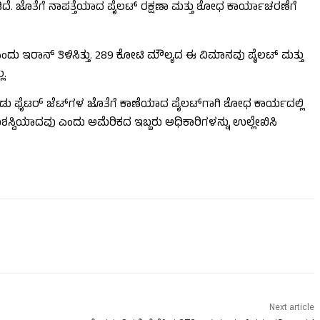
ದೆ. ಜೊತೆಗೆ ನಾಪತ್ತೆಯಾದ ಪೈಲಟ್ ರಕ್ಷಣಾ ಮತ್ತು ಶೋಧ ಕಾರ್ಯಾಚರಣೆಗೆ
ಂದು ಇರಾನ್ ತಿಳಿಸಿತ್ತು. 289 ಕೋಟಿ ಮೌಲ್ಯದ ಈ ವಿಮಾನವು ಪೈಲಟ್ ಮತ್ತು
ಲ.
ರಡು ಫೈಟರ್ ಜೆಟ್‌ಗಳ ಜೊತೆಗೆ ಕಾಣೆಯಾದ ಪೈಲಟ್‌ಗಾಗಿ ಶೋಧ ಕಾರ್ಯದಲ್ಲಿ
ಯಶಸ್ವಿಯಾದವು ಎಂದು ಅಮೆರಿಕದ ಇಬ್ಬರು ಅಧಿಕಾರಿಗಳನ್ನು ಉಲ್ಲೇಖಿಸಿ
Next article