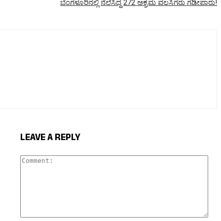
ಬೆಂಗಳೂರಿನಲ್ಲಿ ನೆಲೆಸಿದ್ದ 272 ಅಕ್ರಮ ವಲಸಿಗರು ಗಡೀಪಾರು!
LEAVE A REPLY
Com