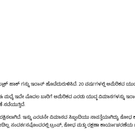
್‌ ಹಾಕ್‌ ಗನ್ನು ಇರಾನ್‌ ಹೊಡೆದುರುಳಿಸಿದೆ. 20 ವರ್ಷಗಳಲ್ಲಿ ಅಮೆರಿಕದ ಯ
ದೆ. ಈ ಮಧ್ಯೆ ಇದೇ ಮೊದಲ ಬಾರಿಗೆ ಅಮೆರಿಕದ ಎರಡು ಯುದ್ಧ ವಿಮಾನಗಳನ್ನು ಇರಾನ್ ಹ
ನಡೆಯುತ್ತಿದೆ.
್ನು ರಕ್ಷಿಸಲಾಗಿದೆ. ಇನ್ನು ಎರಡನೇ ವಿಮಾನದ ಸಿಬ್ಬಂದಿಯು ನಾಪತ್ತೆಯಾಗಿದ್ದು, 
ಲ. ಸಂದರ್ಶನವೊಂದರಲ್ಲಿ ಟ್ರಂಪ್, ಶೋಧ ಮತ್ತು ರಕ್ಷಣಾ ಕಾರ್ಯಾಚರಣೆಯ ಬಗ್ಗೆ 