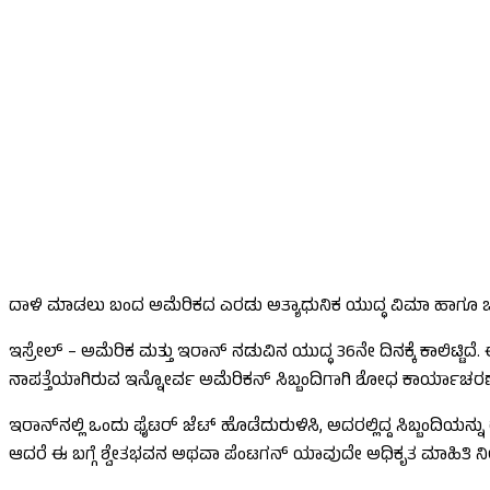
ದಾಳಿ ಮಾಡಲು ಬಂದ ಅಮೆರಿಕದ ಎರಡು ಅತ್ಯಾಧುನಿಕ ಯುದ್ಧ ವಿಮಾ ಹಾಗೂ ಬ್ಲಾಕ
ಇಸ್ರೇಲ್ – ಅಮೆರಿಕ ಮತ್ತು ಇರಾನ್ ನಡುವಿನ ಯುದ್ಧ 36ನೇ ದಿನಕ್ಕೆ ಕಾಲಿಟ್ಟಿ
ನಾಪತ್ತೆಯಾಗಿರುವ ಇನ್ನೋರ್ವ ಅಮೆರಿಕನ್ ಸಿಬ್ಬಂದಿಗಾಗಿ ಶೋಧ ಕಾರ್ಯಾಚರಣೆ 
ಇರಾನ್​​ನಲ್ಲಿ ಒಂದು ಫೈಟರ್ ಜೆಟ್ ಹೊಡೆದುರುಳಿಸಿ, ಅದರಲ್ಲಿದ್ದ ಸಿಬ್ಬಂದಿಯನ
ಆದರೆ ಈ ಬಗ್ಗೆ ಶ್ವೇತಭವನ ಅಥವಾ ಪೆಂಟಗನ್ ಯಾವುದೇ ಅಧಿಕೃತ ಮಾಹಿತಿ ನೀಡಿಲ್