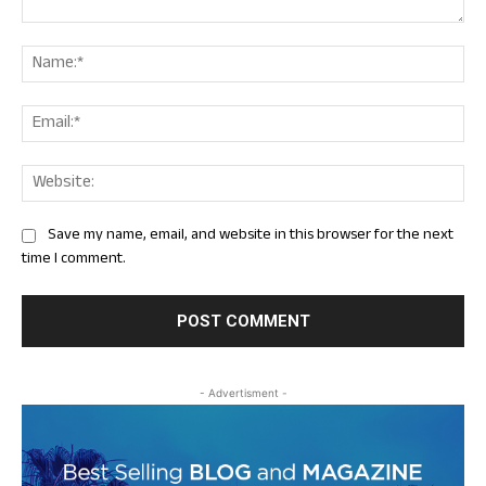
Comment:
Nam
Ema
Web
Save my name, email, and website in this browser for the next
time I comment.
- Advertisment -