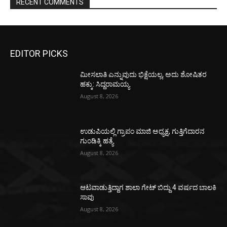
RECENT COMMENTS
EDITOR PICKS
ಮೀಸಲಾತಿ ಎನ್ನುವುದು ಭಿಕ್ಷೆಯಲ್ಲ, ಅದು ಶೋಷಿತರ
ಹಕ್ಕು: ಸಿದ್ದರಾಮಯ್ಯ
August 8, 2026
ಉಡುಪಿಯಲ್ಲಿ ಗ್ರಾಪಂ ಮಾಜಿ ಅಧ್ಯಕ್ಷ, ಗುತ್ತಿಗೆದಾರನ
ಗುಂಡಿಕ್ಕಿ ಹತ್ಯೆ
August 8, 2026
ಆಟವಾಡುತ್ತಿದ್ದಾಗ ಶಾಲಾ ಗೇಟ್‌ ಬಿದ್ದು 4 ವರ್ಷದ ಬಾಲಕಿ
ಸಾವು
August 8, 2026