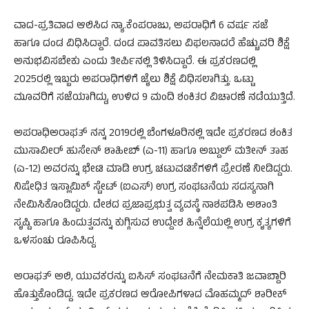
ವಾದ-ಪ್ರತಿವಾದ ಆಲಿಸಿದ ನ್ಯಾ.ಕೆಂಪರಾಜು, ಅಪರಾಧಿಗೆ 6 ವರ್ಷ ಸಜೆ
ಹಾಗೂ ದಂಡ ವಿಧಿಸಿದ್ದಾರೆ. ದಂಡ ಪಾವತಿಸಲು ವಿಫಲನಾದರೆ ಹೆಚ್ಚುವರಿ ಶಿಕ್ಷೆ
ಅನುಭವಿಸಬೇಕು ಎಂದು ತೀರ್ಪಿನಲ್ಲಿ ತಿಳಿಸಿದ್ದಾರೆ. ಈ ಪ್ರಕರಣದಲ್ಲಿ
2025ರಲ್ಲಿ ಇಬ್ಬರು ಅಪರಾಧಿಗಳಿಗೆ ಜೈಲು ಶಿಕ್ಷೆ ವಿಧಿಸಲಾಗಿತ್ತು. ಒಟ್ಟು
ಮೂವರಿಗೆ ಸಜೆಯಾಗಿದ್ದು, ಉಳಿದ 9 ಮಂದಿ ಶಂಕಿತರ ವಿಚಾರಣೆ ನಡೆಯುತ್ತಿದೆ.
ಅಪರಾಧಿಅರಾಫತ್ ನನ್ನ 2019ರಲ್ಲಿ ಬೆಂಗಳೂರಿನಲ್ಲಿ ಇದೇ ಪ್ರಕರಣದ ಶಂಕಿತ
ಮುಸಾವೀರ್ ಹುಸೇನ್ ಶಾಹೀಬ್ (ಎ-11) ಹಾಗೂ ಅಬ್ದುಲ್ ಮತೀನ್ ತಾಹ
(ಎ-12) ಅವರನ್ನು ಭೇಟಿ ಮಾಡಿ ಉಗ್ರ ಚಟುವಟಿಕೆಗಳಿಗೆ ಪ್ರೇರಣೆ ನೀಡಿದ್ದರು.
ನಿಷೇಧಿತ ಇಸ್ಲಾಮಿಕ್ ಸ್ಟೇಟ್ (ಐಎಸ್) ಉಗ್ರ ಸಂಘಟನೆಯ ಸದಸ್ಯನಾಗಿ
ನೇಮಿಸಿಕೊಂಡಿದ್ದರು. ದೇಶದ ಪ್ರಜಾಪ್ರಭುತ್ವ ವ್ಯವಸ್ಥೆ ನಾಶಪಡಿಸಿ ಅಶಾಂತಿ
ಸೃಷ್ಟಿ ಹಾಗೂ ಹಿಂದುತ್ವವನ್ನು ಕುಗ್ಗಿಸುವ ಉದ್ದೇಶ ಹಿನ್ನೆಲೆಯಲ್ಲಿ ಉಗ್ರ ಕೃತ್ಯಗಳಿಗೆ
ಒಳಸಂಚು ರೂಪಿಸಿದ್ದ.
ಅರಾಫತ್ ಅಲಿ, ಯುವಕರನ್ನು ಐಸಿಸ್ ಸಂಘಟನೆಗೆ ನೇಮಕಾತಿ ಜವಾಬ್ದಾರಿ
ಹೊತ್ತುಕೊಂಡಿದ್ದ. ಇದೇ ಪ್ರಕರಣದ ಆರೋಪಿಗಳಾದ ಮೊಹಮ್ಮದ್ ಶಾರೀಕ್