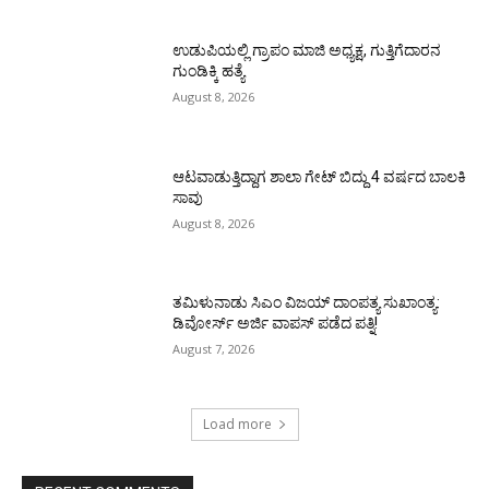
ಉಡುಪಿಯಲ್ಲಿ ಗ್ರಾಪಂ ಮಾಜಿ ಅಧ್ಯಕ್ಷ, ಗುತ್ತಿಗೆದಾರನ
ಗುಂಡಿಕ್ಕಿ ಹತ್ಯೆ
August 8, 2026
ಆಟವಾಡುತ್ತಿದ್ದಾಗ ಶಾಲಾ ಗೇಟ್‌ ಬಿದ್ದು 4 ವರ್ಷದ ಬಾಲಕಿ
ಸಾವು
August 8, 2026
ತಮಿಳುನಾಡು ಸಿಎಂ ವಿಜಯ್‌ ದಾಂಪತ್ಯ ಸುಖಾಂತ್ಯ:
ಡಿವೋರ್ಸ್‌ ಅರ್ಜಿ ವಾಪಸ್‌ ಪಡೆದ ಪತ್ನಿ!
August 7, 2026
Load more