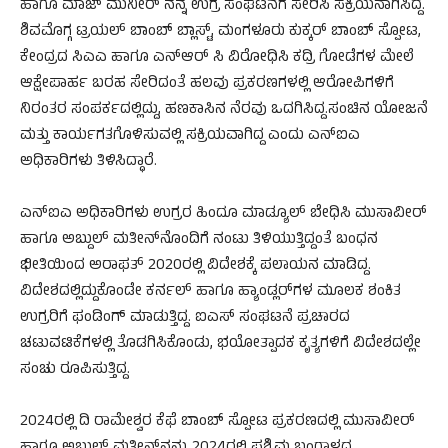
ಹಾಗೂ ಮಾಜ್ ಮುನೀರ್ ನನ್ನ ಉಗ್ರ ಸಂಘಟನೆಗೆ ಸೇರಿಸಿ ಸಕ್ರಿಯನಾಗಿಸಿದ್ದ.
ಶಿವಮೊಗ್ಗ ಟ್ರಯಲ್ ಬಾಂಬ್ ಬ್ಲಾಸ್ಟ್, ಮಂಗಳೂರು ಕುಕ್ಕರ್ ಬಾಂಬ್ ಸ್ಪೋಟ,
ಕೇಂದ್ರದ ಸಿಎಎ ಹಾಗೂ ಎನ್‌ಆರ್ ಸಿ ವಿರೋಧಿಸಿ ಕದ್ರಿ ಗೋಡೆಗಳ ಮೇಲೆ
ಆಕ್ಷೇಪಾರ್ಹ ಬರಹ ಸೇರಿದಂತೆ ಹಲವು ಪ್ರಕರಣಗಳಲ್ಲಿ ಆರೋಪಿಗಳಿಗೆ
ನಿರಂತರ ಸಂಪರ್ಕದಲ್ಲಿದ್ದು, ಹಣಕಾಸಿನ ನೆರವು ಒದಗಿಸಿದ್ದ.ಸಂಚಿನ ಯೋಜನೆ
ಮತ್ತು ಕಾರ್ಯಗತಗೊಳಿಸುವಲ್ಲಿ ಸಕ್ರಿಯವಾಗಿದ್ದ ಎಂದು ಎನ್‌ಐಎ
ಅಧಿಕಾರಿಗಳು ತಿಳಿಸಿದ್ಧಾರೆ.
ಎನ್‌ಐಎ ಅಧಿಕಾರಿಗಳು ಉಗ್ರರ ಹಿಂದೂ ಮಾಡ್ಯೂಲ್ ಬೇಧಿಸಿ ಮುಸಾವೀರ್
ಹಾಗೂ ಅಬ್ದುಲ್ ಮತೀನ್‌ನೊಂದಿಗೆ ನಂಟು ತಿಳಿಯುತ್ತಿದ್ದಂತೆ ಬಂಧನ
ಭೀತಿಯಿಂದ ಅರಾಫತ್ 2020ರಲ್ಲಿ ವಿದೇಶಕ್ಕೆ ಪಲಾಯನ ಮಾಡಿದ್ದ.
ವಿದೇಶದಲ್ಲಿದ್ದುಕೊಂಡೇ ಕರ್ನಲ್ ಹಾಗೂ ಹ್ಯಾಂಡ್ಲರ್‌ಗಳ ಮೂಲಕ ಶಂಕಿತ
ಉಗ್ರರಿಗೆ ಫಂಡಿಂಗ್ ಮಾಡುತ್ತಿದ್ದ. ಐಎಸ್ ಸಂಘಟನೆ ಪ್ರಚಾರದ
ಚಟುವಟಿಕೆಗಳಲ್ಲಿ ತೊಡಗಿಸಿಕೊಂಡು, ಭಯೋತ್ಪಾದಕ ಕೃತ್ಯಗಳಿಗೆ ವಿದೇಶದಲ್ಲೇ
ಸಂಚು ರೂಪಿಸುತ್ತಿದ್ದ.
2024ರಲ್ಲಿ ದಿ ರಾಮೇಶ್ವರ ಕೆಫೆ ಬಾಂಬ್ ಸ್ಪೋಟ ಪ್ರಕರಣದಲ್ಲಿ ಮುಸಾವೀರ್