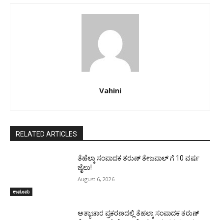
Vahini
RELATED ARTICLES
ತೆಹೆಲ್ಕಾ ಸಂಪಾದಕ ತರುಣ್ ತೇಜಪಾಲ್ ಗೆ 10 ವರ್ಷ
ಜೈಲು!
August 6, 2026
ಕಾನೂನು
ಅತ್ಯಾಚಾರ ಪ್ರಕರಣದಲ್ಲಿ ತೆಹಲ್ಕಾ ಸಂಪಾದಕ ತರುಣ್‌