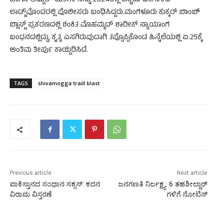
ಹಾಗೂ ಅಬ್ದುಲ್ ಮತೀನ್‌ನನ್ನು 2024ರಲ್ಲಿ ಪಶ್ಚಿಮ ಬಂಗಾಳದ
ಲಾಡ್ಜ್‌ವೊಂದರಲ್ಲಿ ಪೊಲೀಸರು ಬಂಧಿಸಿದ್ದರು.ಮಂಗಳೂರು ಕುಕ್ಕರ್ ಬಾಂಬ್
ಬ್ಲಾಸ್ಟ್ ಪ್ರಕರಣದಲ್ಲಿ ಶಂಕಿತ ಮೊಹಮ್ಮದ್ ಶಾರೀಕ್ ನ್ಯಾಯಾಂಗ
ಬಂಧನದಲ್ಲಿದ್ದು, ಕೃತ್ಯ ಎಸಗಿರುವುದಾಗಿ ತಪ್ಪೊಪ್ಪಿಕೊಂಡ ಹಿನ್ನೆಲೆಯಲ್ಲಿ ಏ.25ಕ್ಕೆ
ಅಂತಿಮ ತೀರ್ಪು ಕಾಯ್ದಿರಿಸಿದೆ.
TAGS
shivamogga traill blast
Previous article
Next article
ಪಾಕಿಸ್ತಾನದ ಸಂಧಾನ ಸಕ್ಸಸ್: ಕದನ
ಜನಗಣತಿ ನಿರ್ಲಕ್ಷ್ಯ: 6 ತಹಶೀಲ್ದಾರ್
ವಿರಾಮ ವಿಸ್ತರಣೆ
ಗಳಿಗೆ ನೋಟಿಸ್