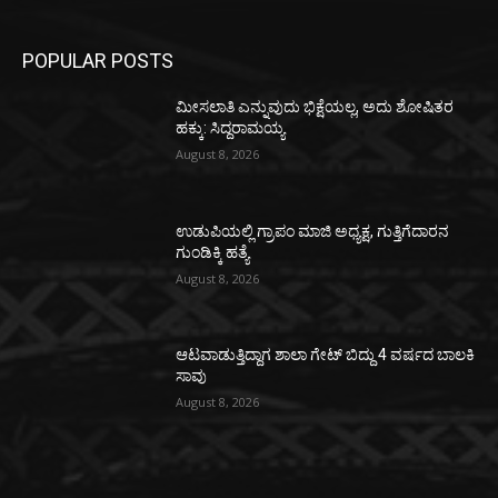
POPULAR POSTS
ಮೀಸಲಾತಿ ಎನ್ನುವುದು ಭಿಕ್ಷೆಯಲ್ಲ, ಅದು ಶೋಷಿತರ
ಹಕ್ಕು: ಸಿದ್ದರಾಮಯ್ಯ
August 8, 2026
ಉಡುಪಿಯಲ್ಲಿ ಗ್ರಾಪಂ ಮಾಜಿ ಅಧ್ಯಕ್ಷ, ಗುತ್ತಿಗೆದಾರನ
ಗುಂಡಿಕ್ಕಿ ಹತ್ಯೆ
August 8, 2026
ಆಟವಾಡುತ್ತಿದ್ದಾಗ ಶಾಲಾ ಗೇಟ್‌ ಬಿದ್ದು 4 ವರ್ಷದ ಬಾಲಕಿ
ಸಾವು
August 8, 2026