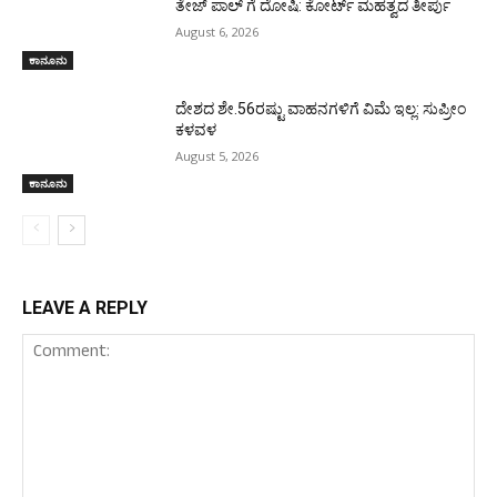
ತೇಜ್‌ ಪಾಲ್‌ ಗೆ ದೋಷಿ: ಕೋರ್ಟ್‌ ಮಹತ್ವದ ತೀರ್ಪು
August 6, 2026
ಕಾನೂನು
ದೇಶದ ಶೇ.56ರಷ್ಟು ವಾಹನಗಳಿಗೆ ವಿಮೆ ಇಲ್ಲ: ಸುಪ್ರೀಂ
ಕಳವಳ
August 5, 2026
ಕಾನೂನು
LEAVE A REPLY