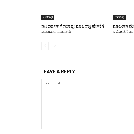
ಅಪರಾಧ
ಅಪರಾಧ
ನಟ ದರ್ಶನ್ ಗೆ ಸಂಕಷ್ಟ: ಮಾಫಿ ಸಾಕ್ಷಿ ಹೇಳಿಕೆಗೆ
ಮಾಲೀಕನ ಮೇಲೆ
ಮುಂದಾದ ಮೂವರು
ದರೋಡೆಗೆ ಯತ್
LEAVE A REPLY
Comment: