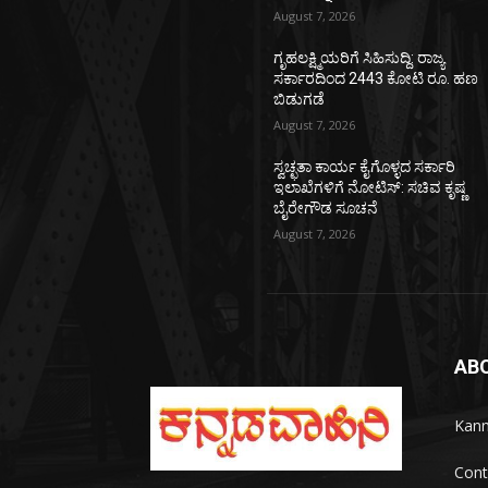
August 7, 2026
ಗೃಹಲಕ್ಷ್ಮಿಯರಿಗೆ ಸಿಹಿಸುದ್ದಿ: ರಾಜ್ಯ
ಸರ್ಕಾರದಿಂದ 2443 ಕೋಟಿ ರೂ. ಹಣ
ಬಿಡುಗಡೆ
August 7, 2026
ಸ್ವಚ್ಛತಾ ಕಾರ್ಯ ಕೈಗೊಳ್ಳದ ಸರ್ಕಾರಿ
ಇಲಾಖೆಗಳಿಗೆ ನೋಟಿಸ್: ಸಚಿವ ಕೃಷ್ಣ
ಬೈರೇಗೌಡ ಸೂಚನೆ
August 7, 2026
AB
Kann
Cont