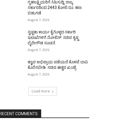
ಗೃಹಲಕ್ಷ್ಮಿಯರಿಗೆ ಸಿಹಿಸುದ್ದಿ: ರಾಜ್ಯ
ಸರ್ಕಾರದಿಂದ 2443 ಕೋಟಿ ರೂ. ಹಣ
ಬಿಡುಗಡೆ
August 7, 2026
ಸ್ವಚ್ಛತಾ ಕಾರ್ಯ ಕೈಗೊಳ್ಳದ ಸರ್ಕಾರಿ
ಇಲಾಖೆಗಳಿಗೆ ನೋಟಿಸ್: ಸಚಿವ ಕೃಷ್ಣ
ಬೈರೇಗೌಡ ಸೂಚನೆ
August 7, 2026
ತಜ್ಞರ ಅಭಿಪ್ರಾಯ ಪಡೆಯದೆ ಕೊಳವೆ ಬಾವಿ
ಕೊರೆಸಬೇಡಿ: ಸಚಿವ ಈಶ್ವರ ಖಂಡ್ರೆ
August 7, 2026
Load more
RECENT COMMENTS