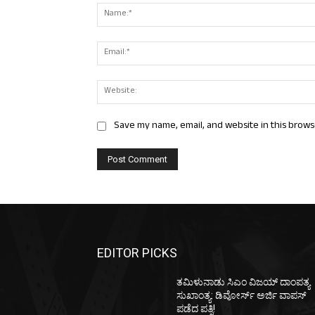
Save my name, email, and website in this brows
EDITOR PICKS
ತಮಿಳುನಾಡು ಸಿಎಂ ವಿಜಯ್‌ ದಾಂಪತ್ಯ
ಸುಖಾಂತ್ಯ: ಡಿವೋರ್ಸ್‌ ಅರ್ಜಿ ವಾಪಸ್‌
ಪಡೆದ ಪತ್ನಿ!