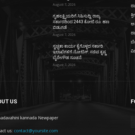
August 7, 2026
ರಾ
ಕ್ರ
ಗೃಹಲಕ್ಷ್ಮಿಯರಿಗೆ ಸಿಹಿಸುದ್ದಿ: ರಾಜ್ಯ
ಸರ್ಕಾರದಿಂದ 2443 ಕೋಟಿ ರೂ. ಹಣ
ಅ
ಬಿಡುಗಡೆ
ರ
August 7, 2026
ಬ
ಸ್ವಚ್ಛತಾ ಕಾರ್ಯ ಕೈಗೊಳ್ಳದ ಸರ್ಕಾರಿ
ವಿ
ಇಲಾಖೆಗಳಿಗೆ ನೋಟಿಸ್: ಸಚಿವ ಕೃಷ್ಣ
ಬೈರೇಗೌಡ ಸೂಚನೆ
August 7, 2026
OUT US
F
adavahini kannada Newpaper
act us:
contact@yoursite.com