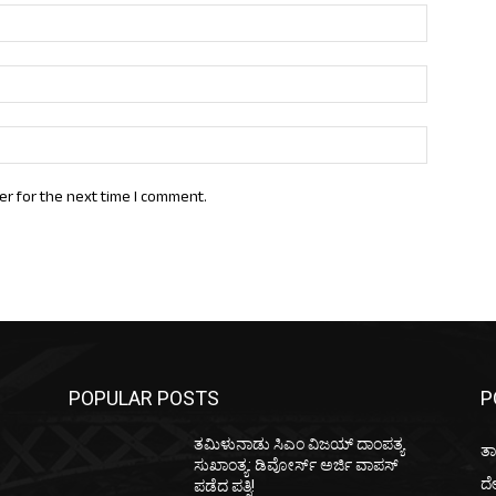
Name:*
Email:*
Website:
er for the next time I comment.
POPULAR POSTS
P
ತಮಿಳುನಾಡು ಸಿಎಂ ವಿಜಯ್‌ ದಾಂಪತ್ಯ
ತಾ
ಸುಖಾಂತ್ಯ: ಡಿವೋರ್ಸ್‌ ಅರ್ಜಿ ವಾಪಸ್‌
ದ
ಪಡೆದ ಪತ್ನಿ!