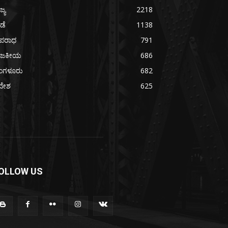
ಜ್ಯ
2218
ೀಡೆ
1138
ಪರಾಧ
791
ಾಜಕೀಯ
686
ೆಂಗಳೂರು
682
ದೇಶ
625
OLLOW US