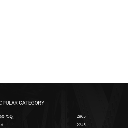
OPULAR CATEGORY
ಜಾ ಸುದ್ದಿ
2865
ೇಶ
2245