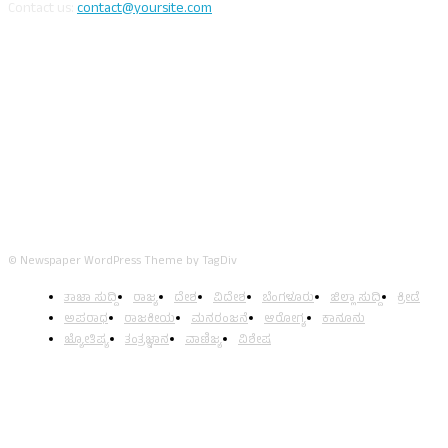
Contact us:
contact@yoursite.com
FOLLOW US
© Newspaper WordPress Theme by TagDiv
ತಾಜಾ ಸುದ್ದಿ
ರಾಜ್ಯ
ದೇಶ
ವಿದೇಶ
ಬೆಂಗಳೂರು
ಜಿಲ್ಲಾ ಸುದ್ದಿ
ಕ್ರೀಡೆ
ಅಪರಾಧ
ರಾಜಕೀಯ
ಮನರಂಜನೆ
ಆರೋಗ್ಯ
ಕಾನೂನು
ಜ್ಯೋತಿಷ್ಯ
ತಂತ್ರಜ್ಞಾನ
ವಾಣಿಜ್ಯ
ವಿಶೇಷ