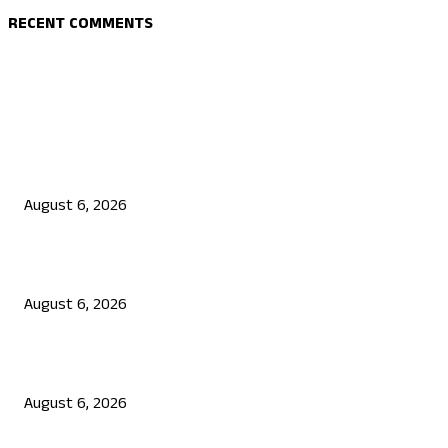
RECENT COMMENTS
EDITOR PICKS
ಯುಪಿಐ ಪೇಮೆಂಟ್ ಗೆ ಶುಲ್ಕ: ಮಸೂದೆ ಅಂಗೀಕಾರ
August 6, 2026
ನಟ ದರ್ಶನ್ ಗೆ ಸಂಕಷ್ಟ: ಮಾಫಿ ಸಾಕ್ಷಿ ಹೇಳಿಕೆಗೆ ಮುಂದಾದ ಮೂವರು
August 6, 2026
ಜೆನ್ ಜಿ ಹೋರಾಟ ದೇಶ ವಿರೋಧಿಗಳಲ್ಲ: ಉಲ್ಟಾ ಹೊಡೆದ ಮೋಹನ್ ಭಾಗವತ್
August 6, 2026
POPULAR POSTS