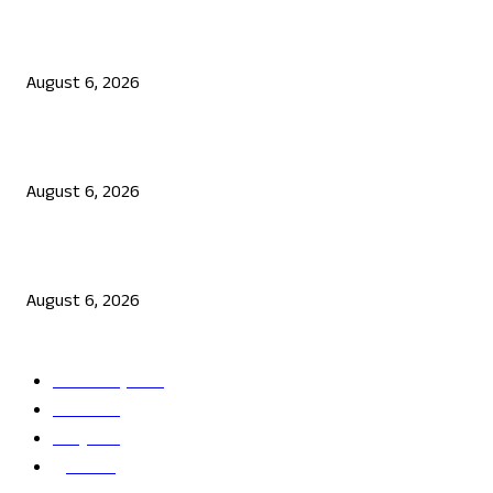
ಯುಪಿಐ ಪೇಮೆಂಟ್ ಗೆ ಶುಲ್ಕ: ಮಸೂದೆ ಅಂಗೀಕಾರ
August 6, 2026
ನಟ ದರ್ಶನ್ ಗೆ ಸಂಕಷ್ಟ: ಮಾಫಿ ಸಾಕ್ಷಿ ಹೇಳಿಕೆಗೆ ಮುಂದಾದ ಮೂವರು
August 6, 2026
ಜೆನ್ ಜಿ ಹೋರಾಟ ದೇಶ ವಿರೋಧಿಗಳಲ್ಲ: ಉಲ್ಟಾ ಹೊಡೆದ ಮೋಹನ್ ಭಾಗವತ್
August 6, 2026
POPULAR CATEGORY
ತಾಜಾ ಸುದ್ದಿ
2865
ದೇಶ
2245
ರಾಜ್ಯ
2216
ಕ್ರೀಡೆ
1138