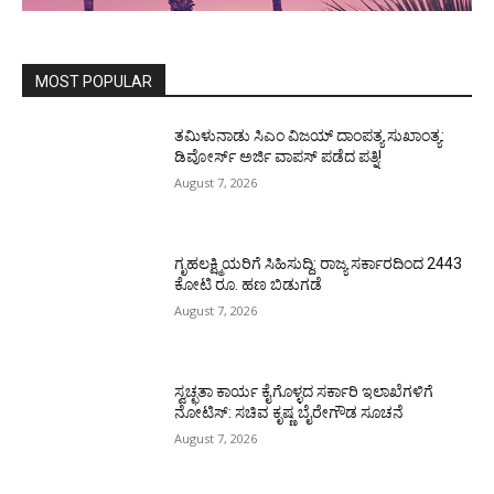
MOST POPULAR
ತಮಿಳುನಾಡು ಸಿಎಂ ವಿಜಯ್‌ ದಾಂಪತ್ಯ ಸುಖಾಂತ್ಯ:
ಡಿವೋರ್ಸ್‌ ಅರ್ಜಿ ವಾಪಸ್‌ ಪಡೆದ ಪತ್ನಿ!
August 7, 2026
ಗೃಹಲಕ್ಷ್ಮಿಯರಿಗೆ ಸಿಹಿಸುದ್ದಿ: ರಾಜ್ಯ ಸರ್ಕಾರದಿಂದ 2443
ಕೋಟಿ ರೂ. ಹಣ ಬಿಡುಗಡೆ
August 7, 2026
ಸ್ವಚ್ಛತಾ ಕಾರ್ಯ ಕೈಗೊಳ್ಳದ ಸರ್ಕಾರಿ ಇಲಾಖೆಗಳಿಗೆ
ನೋಟಿಸ್: ಸಚಿವ ಕೃಷ್ಣ ಬೈರೇಗೌಡ ಸೂಚನೆ
August 7, 2026