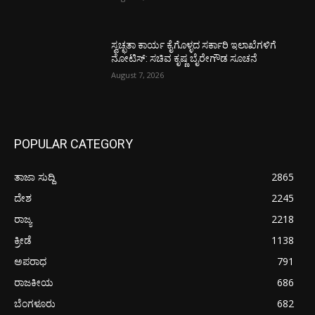
ಸ್ವಚ್ಛತಾ ಕಾರ್ಯ ಕೈಗೊಳ್ಳದ ಸರ್ಕಾರಿ ಇಲಾಖೆಗಳಿಗೆ
ನೋಟಿಸ್: ಸಚಿವ ಕೃಷ್ಣ ಬೈರೇಗೌಡ ಸೂಚನೆ
August 7, 2026
POPULAR CATEGORY
ತಾಜಾ ಸುದ್ದಿ
2865
ದೇಶ
2245
ರಾಜ್ಯ
2218
ಕ್ರೀಡೆ
1138
ಅಪರಾಧ
791
ರಾಜಕೀಯ
686
ಬೆಂಗಳೂರು
682