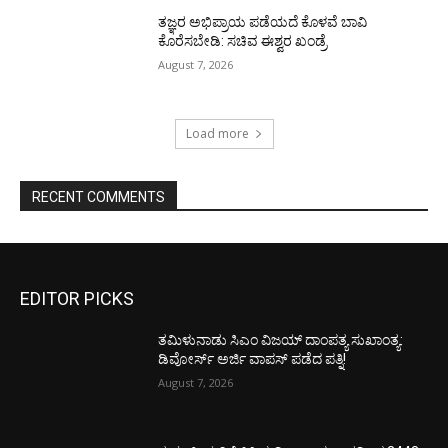
ತಜ್ಞರ ಅಭಿಪ್ರಾಯ ಪಡೆಯದೆ ಕೊಳವೆ ಬಾವಿ
ಕೊರೆಸಬೇಡಿ: ಸಚಿವ ಈಶ್ವರ ಖಂಡ್ರೆ
August 7, 2026
Load more
RECENT COMMENTS
EDITOR PICKS
ತಮಿಳುನಾಡು ಸಿಎಂ ವಿಜಯ್‌ ದಾಂಪತ್ಯ ಸುಖಾಂತ್ಯ:
ಡಿವೋರ್ಸ್‌ ಅರ್ಜಿ ವಾಪಸ್‌ ಪಡೆದ ಪತ್ನಿ!
August 7, 2026