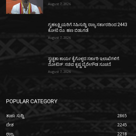
August 7, 2026
ಗೃಹಲಕ್ಷ್ಮಿಯರಿಗೆ ಸಿಹಿಸುದ್ದಿ: ರಾಜ್ಯ ಸರ್ಕಾರದಿಂದ 2443
ಕೋಟಿ ರೂ. ಹಣ ಬಿಡುಗಡೆ
August 7, 2026
ಸ್ವಚ್ಛತಾ ಕಾರ್ಯ ಕೈಗೊಳ್ಳದ ಸರ್ಕಾರಿ ಇಲಾಖೆಗಳಿಗೆ
ನೋಟಿಸ್: ಸಚಿವ ಕೃಷ್ಣ ಬೈರೇಗೌಡ ಸೂಚನೆ
August 7, 2026
POPULAR CATEGORY
ತಾಜಾ ಸುದ್ದಿ
2865
ದೇಶ
2245
ರಾಜ್ಯ
2218