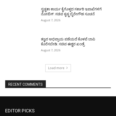
ಸ್ವಚ್ಛತಾ ಕಾರ್ಯ ಕೈಗೊಳ್ಳದ ಸರ್ಕಾರಿ ಇಲಾಖೆಗಳಿಗೆ
ನೋಟಿಸ್: ಸಚಿವ ಕೃಷ್ಣ ಬೈರೇಗೌಡ ಸೂಚನೆ
August 7, 2026
ತಜ್ಞರ ಅಭಿಪ್ರಾಯ ಪಡೆಯದೆ ಕೊಳವೆ ಬಾವಿ
ಕೊರೆಸಬೇಡಿ: ಸಚಿವ ಈಶ್ವರ ಖಂಡ್ರೆ
August 7, 2026
Load more
RECENT COMMENTS
EDITOR PICKS