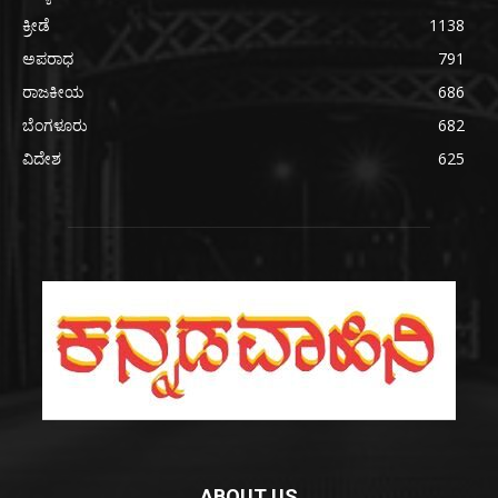
ಕ್ರೀಡೆ
1138
ಅಪರಾಧ
791
ರಾಜಕೀಯ
686
ಬೆಂಗಳೂರು
682
ವಿದೇಶ
625
ABOUT US