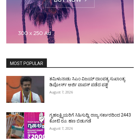
MOST POPULAR
ತಮಿಳುನಾಡು ಸಿಎಂ ವಿಜಯ್‌ ದಾಂಪತ್ಯ ಸುಖಾಂತ್ಯ:
ಡಿವೋರ್ಸ್‌ ಅರ್ಜಿ ವಾಪಸ್‌ ಪಡೆದ ಪತ್ನಿ!
August 7, 2026
ಗೃಹಲಕ್ಷ್ಮಿಯರಿಗೆ ಸಿಹಿಸುದ್ದಿ: ರಾಜ್ಯ ಸರ್ಕಾರದಿಂದ 2443
ಕೋಟಿ ರೂ. ಹಣ ಬಿಡುಗಡೆ
August 7, 2026