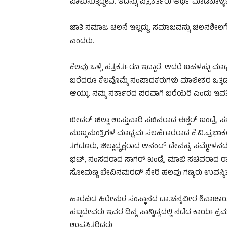
ಪಾಲುಸುತ್ತಿದ್ದೇವೆ. ಇದನ್ನು ಪತ್ರಕರ್ತರು ಅರ್ಥ ಮಾಡಿಕೊಳ
ಜಾತಿ ಸಮಾಜ ಚಲನೆ ಇಲ್ಲದ್ದು.‌ ಸಮಾಜವನ್ನು ಚಲನಶೀಲಗೊಳ
ಎಂದರು.
ಕೆಲವು ಒಳ್ಳೆ ಪತ್ರಕರ್ತರೂ ಇದ್ದಾರೆ. ಆದರೆ ಬಹಳಷ್ಟು ಮಾಧ್
ಬರೆದರೂ ಕೆಲವೊಮ್ಮೆ ಸಂಪಾದಕರುಗಳು ಮಾಲೀಕರ ಒತ್ತಡಕ್ಕ
ಆಯ್ತು. ನಮ್ಮ ಸರ್ಕಾರದ ಪರವಾಗಿ ಬರೆಯಿರಿ ಎಂದು ಇವತ್
ಬೀದರ್ ಜಿಲ್ಲಾ ಉಸ್ತುವಾರಿ ಸಚಿವರಾದ ಈಶ್ವರ್ ಖಂಡ್ರೆ
ಮುಖ್ಯಮಂತ್ರಿಗಳ ಮಾಧ್ಯಮ‌ ಸಲಹೆಗಾರರಾದ ಕೆ.ವಿ.ಪ್ರಭಾಕ
ತಗಡೂರು, ಜಿಲ್ಲಾಧ್ಯಕ್ಷರಾದ ಆನಂದ್ ದೇವಪ್ಪ, ಸಮ್ಮೇಳ
ಭಟ್, ಸಂಸದರಾದ ಸಾಗರ್ ಖಂಡ್ರೆ, ಮಾಜಿ ಸಚಿವರಾದ ರಾಜಶ
ಸೋಮಣ್ಣ ಬೇವಿನಮರದ್ ಸೇರಿ ಹಲವು ಗಣ್ಯರು ಉಪಸ್ಥಿತರಿದ
ಹಾರಕುಡ ಹಿರೇಮಠ ಸಂಸ್ಥಾನದ ಡಾ.ಚನ್ನವೀರ ಶಿವಾಚಾರ
ಪಟ್ಟದೇವರು ಇವರ ದಿವ್ಯ ಸಾನ್ನಿದ್ಯದಲ್ಲಿ ನಡೆದ ಕಾರ್ಯಕ್ರಮ
ಉಪಸ್ಥಿತರಿದ್ದರು