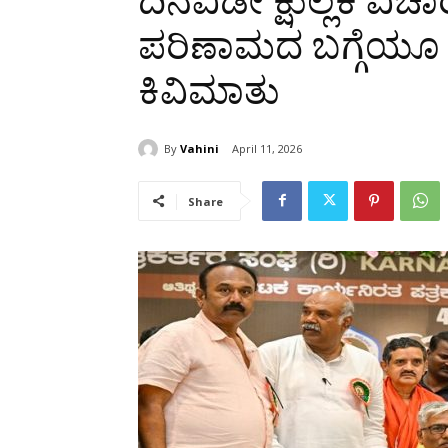
ದಿನವಿಡೀ ಕ್ಷುಲ್ಲಕ 
ಪರಿಣಾಮದ ಬಗ್ಗೆಯೂ
ಕಿವಿಮಾತು
By
Vahini
April 11, 2026
Share