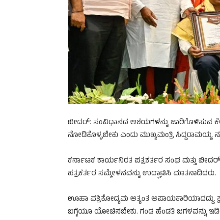
ಬೀದರ್: ಸಂವಿಧಾನದ ಆಶಯಗಳನ್ನು ಜಾರಿಗೊಳಿಸುವ ಕೆಲಸ ಮ
ನೋಡಿಕೊಳ್ಳಬೇಕು ಎಂದು ಮುಖ್ಯಮಂತ್ರಿ ಸಿದ್ದರಾಮಯ್ಯ ನ
ಕರ್ನಾಟಕ ಕಾರ್ಯನಿರತ ಪತ್ರಕರ್ತರ ಸಂಘ ಮತ್ತು ಬೀದರ್ 
ಪತ್ರಕರ್ತರ ಸಮ್ಮೇಳನವನ್ನು ಉದ್ಘಾಟಿಸಿ ಮಾತನಾಡಿದರು.
ಊಹಾ ಪತ್ರಿಕೋದ್ಯಮ ಅತ್ಯಂತ ಅಪಾಯಕಾರಿಯಾದದ್ದು. ಕ
ಬಗ್ಗೆಯೂ ಯೋಚಿಸಬೇಕು. ಗಂಡ ಹೆಂಡತಿ ಜಗಳವನ್ನು ಇಡ