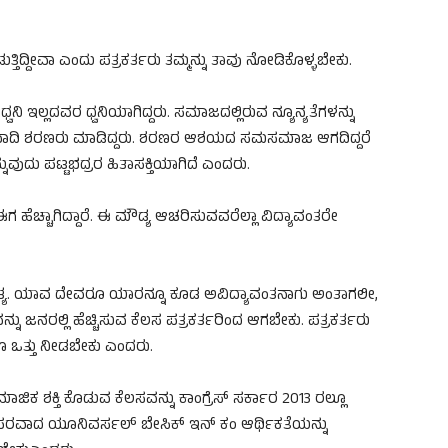
ದ್ದೀವಾ ಎಂದು ಪತ್ರಕರ್ತರು ತಮ್ಮನ್ನು ತಾವು ನೋಡಿಕೊಳ್ಳಬೇಕು.
್ವನಿ ಇಲ್ಲದವರ ಧ್ವನಿಯಾಗಿದ್ದರು. ಸಮಾಜದಲ್ಲಿರುವ ನ್ಯೂನ್ಯತೆಗಳನ್ನು
ವಾದಿ ಶರಣರು ಮಾಡಿದ್ದರು. ಶರಣರ ಆಶಯದ ಸಮಸಮಾಜ ಆಗದಿದ್ದರೆ
ುದು ಪಟ್ಟಭದ್ರರ ಹಿತಾಸಕ್ತಿಯಾಗಿದೆ ಎಂದರು.
ಈಗ ಹೆಚ್ಚಾಗಿದ್ದಾರೆ. ಈ ಮೌಡ್ಯ ಆಚರಿಸುವವರೆಲ್ಲಾ ವಿದ್ಯಾವಂತರೇ
ತಿ ಅಗತ್ಯ. ಯಾವ ದೇವರೂ ಯಾರನ್ನೂ ಕೂಡ ಅವಿದ್ಯಾವಂತನಾಗು ಅಂತಾಗಲೀ,
ನು ಜನರಲ್ಲಿ ಹೆಚ್ಚಿಸುವ ಕೆಲಸ ಪತ್ರಕರ್ತರಿಂದ ಆಗಬೇಕು. ಪತ್ರಕರ್ತರು
ಒತ್ತು ನೀಡಬೇಕು ಎಂದರು.
ಕ‌ ಶಕ್ತಿ ಕೊಡುವ ಕೆಲಸವನ್ನು ಕಾಂಗ್ರೆಸ್ ಸರ್ಕಾರ 2013 ರಲ್ಲೂ
 ಪರವಾದ ಯೂನಿವರ್ಸಲ್ ಬೇಸಿಕ್ ಇನ್ ಕಂ ಆರ್ಥಿಕತೆಯನ್ನು