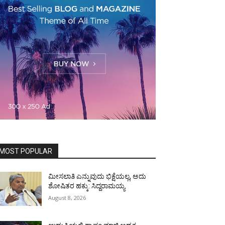
MOST POPULAR
ಮೀಸಲಾತಿ ಎನ್ನುವುದು ಭಿಕ್ಷೆಯಲ್ಲ, ಅದು
ಶೋಷಿತರ ಹಕ್ಕು: ಸಿದ್ದರಾಮಯ್ಯ
August 8, 2026