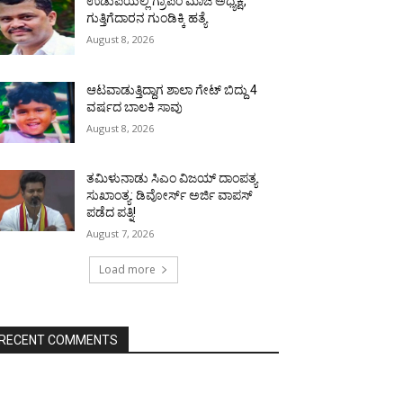
ಉಡುಪಿಯಲ್ಲಿ ಗ್ರಾಪಂ ಮಾಜಿ ಅಧ್ಯಕ್ಷ,
ಗುತ್ತಿಗೆದಾರನ ಗುಂಡಿಕ್ಕಿ ಹತ್ಯೆ
August 8, 2026
ಆಟವಾಡುತ್ತಿದ್ದಾಗ ಶಾಲಾ ಗೇಟ್‌ ಬಿದ್ದು 4
ವರ್ಷದ ಬಾಲಕಿ ಸಾವು
August 8, 2026
ತಮಿಳುನಾಡು ಸಿಎಂ ವಿಜಯ್‌ ದಾಂಪತ್ಯ
ಸುಖಾಂತ್ಯ: ಡಿವೋರ್ಸ್‌ ಅರ್ಜಿ ವಾಪಸ್‌
ಪಡೆದ ಪತ್ನಿ!
August 7, 2026
Load more
RECENT COMMENTS