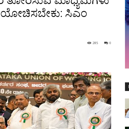
ವಿಚಾರ ತೋರಿಸುವ ಮಾಧ್ಯಮಗಳು
 ಯೋಚಿಸಬೇಕು: ಸಿಎಂ
285
0