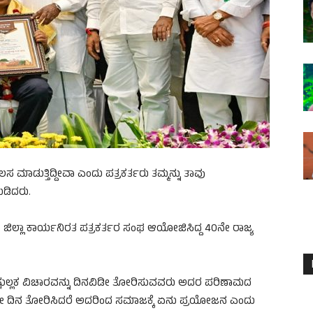
ಾಡುತ್ತಿದ್ದೀವಾ ಎಂದು ಪತ್ರಕರ್ತರು ತಮ್ಮನ್ನು ತಾವು
ುಡಿದರು.
ಜಿಲ್ಲಾ ಕಾರ್ಯನಿರತ ಪತ್ರಕರ್ತರ ಸಂಘ ಆಯೋಜಿಸಿದ್ದ 40ನೇ ರಾಜ್ಯ
್ಷುಲ್ಲಕ ವಿಚಾರವನ್ನು ದಿನವಿಡೀ ತೋರಿಸುವವರು ಅದರ ಪರಿಣಾಮದ
ೀ ದಿನ‌ ತೋರಿಸಿದರೆ ಅದರಿಂದ ಸಮಾಜಕ್ಕೆ ಏನು ಪ್ರಯೋಜನ ಎಂದು