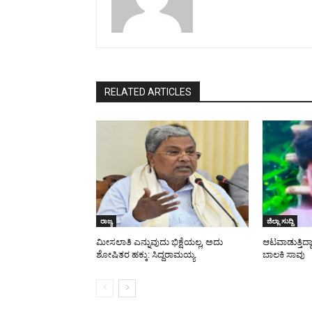
RELATED ARTICLES
ರಾಜ್ಯ
ಜಿಲ್ಲಾ ಸುದ್ದಿ
ಮೀಸಲಾತಿ ಎನ್ನುವುದು ಭಿಕ್ಷೆಯಲ್ಲ, ಅದು
ಆಟವಾಡುತ್ತಿದ್ದ
ಶೋಷಿತರ ಹಕ್ಕು: ಸಿದ್ದರಾಮಯ್ಯ
ಬಾಲಕಿ ಸಾವು