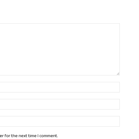
Name:*
Email:*
Website:
er for the next time I comment.