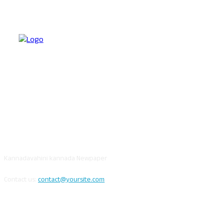
ABOUT US
Kannadavahini kannada Newpaper
Contact us:
contact@yoursite.com