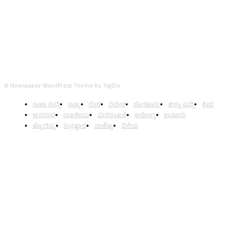
FOLLOW US
© Newspaper WordPress Theme by TagDiv
ತಾಜಾ ಸುದ್ದಿ
ರಾಜ್ಯ
ದೇಶ
ವಿದೇಶ
ಬೆಂಗಳೂರು
ಜಿಲ್ಲಾ ಸುದ್ದಿ
ಕ್ರೀಡೆ
ಅಪರಾಧ
ರಾಜಕೀಯ
ಮನರಂಜನೆ
ಆರೋಗ್ಯ
ಕಾನೂನು
ಜ್ಯೋತಿಷ್ಯ
ತಂತ್ರಜ್ಞಾನ
ವಾಣಿಜ್ಯ
ವಿಶೇಷ