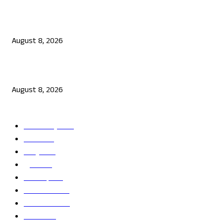
ಉಡುಪಿಯಲ್ಲಿ ಗ್ರಾಪಂ ಮಾಜಿ ಅಧ್ಯಕ್ಷ, ಗುತ್ತಿಗೆದಾರನ ಗುಂಡಿಕ್ಕಿ ಹತ್ಯೆ
August 8, 2026
ಆಟವಾಡುತ್ತಿದ್ದಾಗ ಶಾಲಾ ಗೇಟ್‌ ಬಿದ್ದು 4 ವರ್ಷದ ಬಾಲಕಿ ಸಾವು
August 8, 2026
POPULAR CATEGORY
ತಾಜಾ ಸುದ್ದಿ
2865
ದೇಶ
2245
ರಾಜ್ಯ
2220
ಕ್ರೀಡೆ
1138
ಅಪರಾಧ
792
ರಾಜಕೀಯ
686
ಬೆಂಗಳೂರು
682
ವಿದೇಶ
625