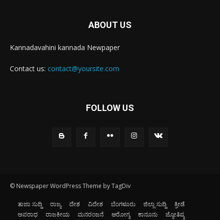
ABOUT US
Kannadavahini kannada Newpaper
Contact us:
contact@yoursite.com
FOLLOW US
© Newspaper WordPress Theme by TagDiv
ತಾಜಾ ಸುದ್ದಿ
ರಾಜ್ಯ
ದೇಶ
ವಿದೇಶ
ಬೆಂಗಳೂರು
ಜಿಲ್ಲಾ ಸುದ್ದಿ
ಕ್ರೀಡೆ
ಅಪರಾಧ
ರಾಜಕೀಯ
ಮನರಂಜನೆ
ಆರೋಗ್ಯ
ಕಾನೂನು
ಜ್ಯೋತಿಷ್ಯ