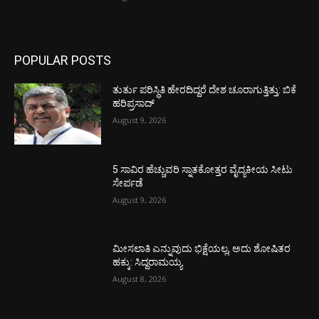
POPULAR POSTS
ತುರ್ತು ಪರಿಸ್ಥಿತಿ ಹೇರದಿದ್ದರೆ ದೇಶ ಚೂರಾಗುತ್ತಿತ್ತು: ಬಿಕೆ
ಹರಿಪ್ರಸಾದ್
August 9, 2026
5 ಸಾವಿರ ಹೆಚ್ಚುವರಿ ಸ್ನಾತಕೋತ್ತರ ವೈದ್ಯಕೀಯ ಸೀಟು
ಸೇರ್ಪಡೆ
August 9, 2026
ಮೀಸಲಾತಿ ಎನ್ನುವುದು ಭಿಕ್ಷೆಯಲ್ಲ, ಅದು ಶೋಷಿತರ
ಹಕ್ಕು: ಸಿದ್ದರಾಮಯ್ಯ
August 8, 2026