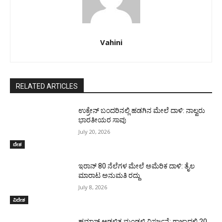
Vahini
RELATED ARTICLES
ಉಕ್ರೇನ್‌ ಬಂದರಿನಲ್ಲಿ ಹಡಗಿನ ಮೇಲೆ ದಾಳಿ: ನಾಲ್ವರು
ಭಾರತೀಯರ ಸಾವು
July 20, 2026
ದೇಶ
ಇರಾನ್‌ 80 ನೆಲೆಗಳ ಮೇಲೆ ಅಮೆರಿಕ ದಾಳಿ: ತೈಲ
ಮಾರಾಟ ಅನುಮತಿ ರದ್ದು
July 8, 2026
ವಿದೇಶ
ಹಮಾಸ್ ಆಡಳಿತ ಮಂಡಳಿ ವಿಸರ್ಜನೆ: ಗಾಜಾದಲ್ಲಿ 20