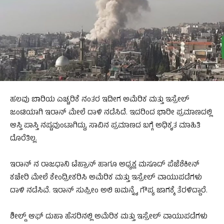
ಹಲವು ಬಾರಿಯ ಎಚ್ಚರಿಕೆ ನಂತರ ಇದೀಗ ಅಮೆರಿಕ ಮತ್ತು ಇಸ್ರೇಲ್‌
ಜಂಟಿಯಾಗಿ ಇರಾನ್‌ ಮೇಲೆ ದಾಳಿ ನಡೆಸಿದೆ. ಇದರಿಂದ ಭಾರೀ ಪ್ರಮಾಣದಲ್ಲಿ
ಆಸ್ತಿ ಪಾಸ್ತಿ ನಷ್ಟವುಂಟಾಗಿದ್ದು, ಸಾವಿನ ಪ್ರಮಾಣದ ಬಗ್ಗೆ ಅಧಿಕೃತ ಮಾಹಿತಿ
ದೊರೆತಿಲ್ಲ.‌
ಇರಾನ್‌ ನ ರಾಜಧಾನಿ ಟೆಹ್ರಾನ್‌ ಹಾಗೂ ಅಧ್ಯಕ್ಷ ಮಸೂದ್‌ ಪೆಜೆಶೆಕೀನ್‌
ಕಚೇರಿ ಮೇಲೆ ಕೇಂದ್ರೀಕರಿಸಿ ಅಮೆರಿಕ ಮತ್ತು ಇಸ್ರೇಲ್ ವಾಯುಪಡೆಗಳು
ದಾಳಿ ನಡೆಸಿವೆ. ಇರಾನ್‌ ಸುಪ್ರೀಂ ಅಲಿ ಖಮನ್ನೈ ಗೌಪ್ಯ ಜಾಗಕ್ಕೆ ತೆರಳಿದ್ದಾರೆ.
ಶೀಲ್ಡ್‌ ಆಫ್‌ ದುಹಾ ಹೆಸರಿನಲ್ಲಿ ಅಮೆರಿಕ ಮತ್ತು ಇಸ್ರೇಲ್‌ ವಾಯುಪಡೆಗಳು