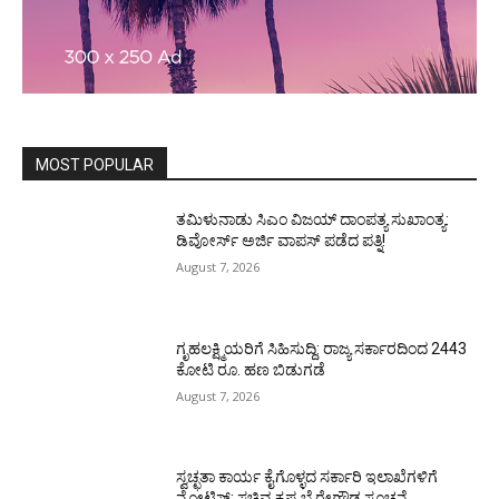
MOST POPULAR
ತಮಿಳುನಾಡು ಸಿಎಂ ವಿಜಯ್‌ ದಾಂಪತ್ಯ ಸುಖಾಂತ್ಯ:
ಡಿವೋರ್ಸ್‌ ಅರ್ಜಿ ವಾಪಸ್‌ ಪಡೆದ ಪತ್ನಿ!
August 7, 2026
ಗೃಹಲಕ್ಷ್ಮಿಯರಿಗೆ ಸಿಹಿಸುದ್ದಿ: ರಾಜ್ಯ ಸರ್ಕಾರದಿಂದ 2443
ಕೋಟಿ ರೂ. ಹಣ ಬಿಡುಗಡೆ
August 7, 2026
ಸ್ವಚ್ಛತಾ ಕಾರ್ಯ ಕೈಗೊಳ್ಳದ ಸರ್ಕಾರಿ ಇಲಾಖೆಗಳಿಗೆ
ನೋಟಿಸ್: ಸಚಿವ ಕೃಷ್ಣ ಬೈರೇಗೌಡ ಸೂಚನೆ