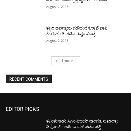
August 7, 2026
ತಜ್ಞರ ಅಭಿಪ್ರಾಯ ಪಡೆಯದೆ ಕೊಳವೆ ಬಾವಿ
ಕೊರೆಸಬೇಡಿ: ಸಚಿವ ಈಶ್ವರ ಖಂಡ್ರೆ
August 7, 2026
Load more
RECENT COMMENTS
EDITOR PICKS
ತಮಿಳುನಾಡು ಸಿಎಂ ವಿಜಯ್‌ ದಾಂಪತ್ಯ ಸುಖಾಂತ್ಯ:
ಡಿವೋರ್ಸ್‌ ಅರ್ಜಿ ವಾಪಸ್‌ ಪಡೆದ ಪತ್ನಿ!