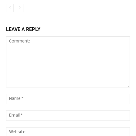
LEAVE A REPLY
Comment:
Nam
Ema
Web