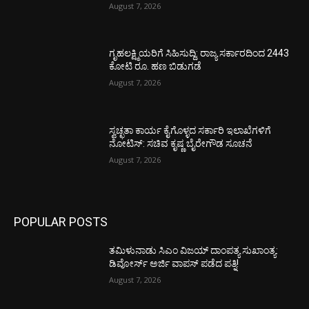
August 7, 2026
ಗೃಹಲಕ್ಷ್ಮಿಯರಿಗೆ ಸಿಹಿಸುದ್ದಿ: ರಾಜ್ಯ ಸರ್ಕಾರದಿಂದ 2443
ಕೋಟಿ ರೂ. ಹಣ ಬಿಡುಗಡೆ
August 7, 2026
ಸ್ವಚ್ಛತಾ ಕಾರ್ಯ ಕೈಗೊಳ್ಳದ ಸರ್ಕಾರಿ ಇಲಾಖೆಗಳಿಗೆ
ನೋಟಿಸ್: ಸಚಿವ ಕೃಷ್ಣ ಬೈರೇಗೌಡ ಸೂಚನೆ
August 7, 2026
POPULAR POSTS
ತಮಿಳುನಾಡು ಸಿಎಂ ವಿಜಯ್‌ ದಾಂಪತ್ಯ ಸುಖಾಂತ್ಯ:
ಡಿವೋರ್ಸ್‌ ಅರ್ಜಿ ವಾಪಸ್‌ ಪಡೆದ ಪತ್ನಿ!
August 7, 2026