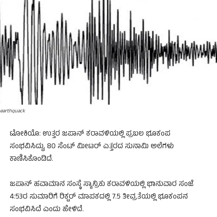
earthquack
ಟೋಕಿಯೊ: ಉತ್ತರ ಜಪಾನ್ ಕರಾವಳಿಯಲ್ಲಿ ಪ್ರಬಲ ಭೂಕಂಪ
ಸಂಭವಿಸಿದ್ದು, 80 ಸೆಂಟ್ ಮೀಟರ್ ಎತ್ತರದ ಸುನಾಮಿ ಅಲೆಗಳು
ಕಾಣಿಸಿಕೊಂಡಿದೆ.
ಜಪಾನ್ ಹವಾಮಾನ ಸಂಸ್ಥೆ ಸ್ಯಾನ್ರಿಕು ಕರಾವಳಿಯಲ್ಲಿ ಭಾನುವಾರ ಸಂಜೆ
4:53ರ ಸುಮಾರಿಗೆ ರಿಕ್ಟರ್ ಮಾಪಕದಲ್ಲಿ 7.5 ತೀವ್ರತೆಯಲ್ಲಿ ಭೂಕಂಪನ
ಸಂಭವಿಸಿದೆ ಎಂದು ಹೇಳಿದೆ.