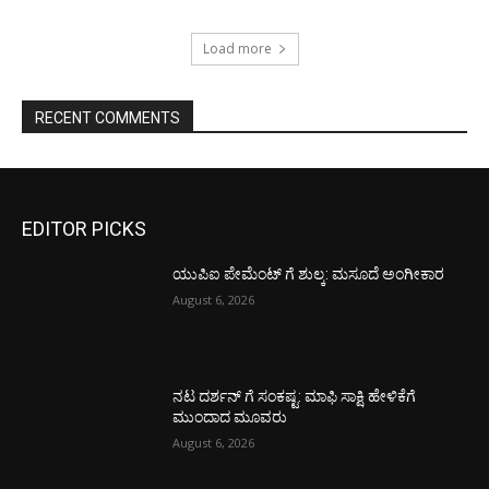
Load more
RECENT COMMENTS
EDITOR PICKS
ಯುಪಿಐ ಪೇಮೆಂಟ್ ಗೆ ಶುಲ್ಕ: ಮಸೂದೆ ಅಂಗೀಕಾರ
August 6, 2026
ನಟ ದರ್ಶನ್ ಗೆ ಸಂಕಷ್ಟ: ಮಾಫಿ ಸಾಕ್ಷಿ ಹೇಳಿಕೆಗೆ
ಮುಂದಾದ ಮೂವರು
August 6, 2026