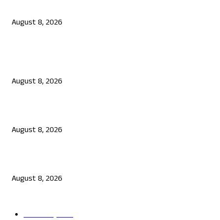
ಆಟವಾಡುತ್ತಿದ್ದಾಗ ಶಾಲಾ ಗೇಟ್‌ ಬಿದ್ದು 4 ವರ್ಷದ ಬಾಲಕಿ ಸಾವು
August 8, 2026
POPULAR POSTS
ಮೀಸಲಾತಿ ಎನ್ನುವುದು ಭಿಕ್ಷೆಯಲ್ಲ, ಅದು ಶೋಷಿತರ ಹಕ್ಕು: ಸಿದ್ದರಾಮಯ್ಯ
August 8, 2026
ಉಡುಪಿಯಲ್ಲಿ ಗ್ರಾಪಂ ಮಾಜಿ ಅಧ್ಯಕ್ಷ, ಗುತ್ತಿಗೆದಾರನ ಗುಂಡಿಕ್ಕಿ ಹತ್ಯೆ
August 8, 2026
ಆಟವಾಡುತ್ತಿದ್ದಾಗ ಶಾಲಾ ಗೇಟ್‌ ಬಿದ್ದು 4 ವರ್ಷದ ಬಾಲಕಿ ಸಾವು
August 8, 2026
POPULAR CATEGORY
ತಾಜಾ ಸುದ್ದಿ
2865