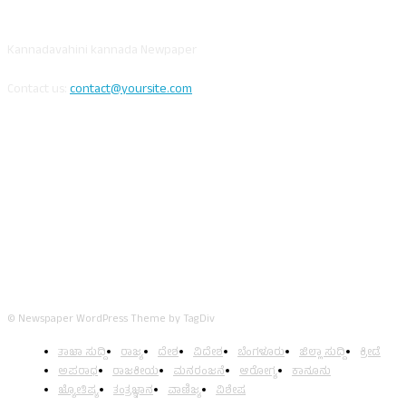
ABOUT US
Kannadavahini kannada Newpaper
Contact us:
contact@yoursite.com
FOLLOW US
© Newspaper WordPress Theme by TagDiv
ತಾಜಾ ಸುದ್ದಿ
ರಾಜ್ಯ
ದೇಶ
ವಿದೇಶ
ಬೆಂಗಳೂರು
ಜಿಲ್ಲಾ ಸುದ್ದಿ
ಕ್ರೀಡೆ
ಅಪರಾಧ
ರಾಜಕೀಯ
ಮನರಂಜನೆ
ಆರೋಗ್ಯ
ಕಾನೂನು
ಜ್ಯೋತಿಷ್ಯ
ತಂತ್ರಜ್ಞಾನ
ವಾಣಿಜ್ಯ
ವಿಶೇಷ