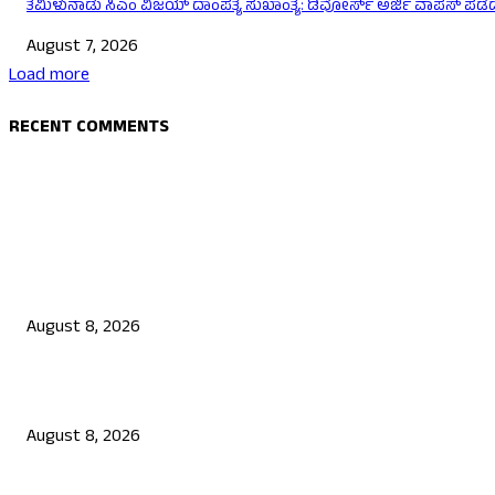
ತಮಿಳುನಾಡು ಸಿಎಂ ವಿಜಯ್‌ ದಾಂಪತ್ಯ ಸುಖಾಂತ್ಯ: ಡಿವೋರ್ಸ್‌ ಅರ್ಜಿ ವಾಪಸ್‌ ಪಡೆದ 
August 7, 2026
Load more
RECENT COMMENTS
EDITOR PICKS
ಮೀಸಲಾತಿ ಎನ್ನುವುದು ಭಿಕ್ಷೆಯಲ್ಲ, ಅದು ಶೋಷಿತರ ಹಕ್ಕು: ಸಿದ್ದರಾಮಯ್ಯ
August 8, 2026
ಉಡುಪಿಯಲ್ಲಿ ಗ್ರಾಪಂ ಮಾಜಿ ಅಧ್ಯಕ್ಷ, ಗುತ್ತಿಗೆದಾರನ ಗುಂಡಿಕ್ಕಿ ಹತ್ಯೆ
August 8, 2026