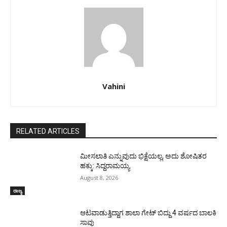
Vahini
RELATED ARTICLES
ಮೀಸಲಾತಿ ಎನ್ನುವುದು ಭಿಕ್ಷೆಯಲ್ಲ, ಅದು ಶೋಷಿತರ
ಹಕ್ಕು: ಸಿದ್ದರಾಮಯ್ಯ
August 8, 2026
ರಾಜ್ಯ
ಆಟವಾಡುತ್ತಿದ್ದಾಗ ಶಾಲಾ ಗೇಟ್‌ ಬಿದ್ದು 4 ವರ್ಷದ ಬಾಲಕಿ
ಸಾವು