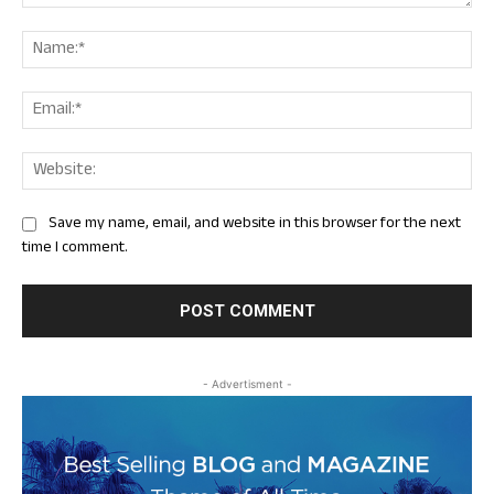
Comment:
Nam
Ema
Web
Save my name, email, and website in this browser for the next
time I comment.
- Advertisment -