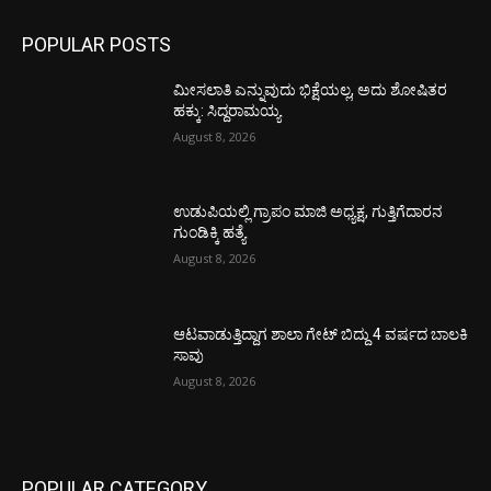
POPULAR POSTS
ಮೀಸಲಾತಿ ಎನ್ನುವುದು ಭಿಕ್ಷೆಯಲ್ಲ, ಅದು ಶೋಷಿತರ
ಹಕ್ಕು: ಸಿದ್ದರಾಮಯ್ಯ
August 8, 2026
ಉಡುಪಿಯಲ್ಲಿ ಗ್ರಾಪಂ ಮಾಜಿ ಅಧ್ಯಕ್ಷ, ಗುತ್ತಿಗೆದಾರನ
ಗುಂಡಿಕ್ಕಿ ಹತ್ಯೆ
August 8, 2026
ಆಟವಾಡುತ್ತಿದ್ದಾಗ ಶಾಲಾ ಗೇಟ್‌ ಬಿದ್ದು 4 ವರ್ಷದ ಬಾಲಕಿ
ಸಾವು
August 8, 2026
POPULAR CATEGORY