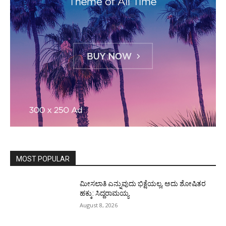
MOST POPULAR
ಮೀಸಲಾತಿ ಎನ್ನುವುದು ಭಿಕ್ಷೆಯಲ್ಲ, ಅದು ಶೋಷಿತರ
ಹಕ್ಕು: ಸಿದ್ದರಾಮಯ್ಯ
August 8, 2026