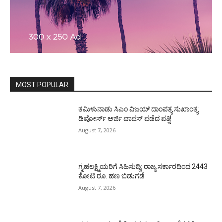
MOST POPULAR
ತಮಿಳುನಾಡು ಸಿಎಂ ವಿಜಯ್‌ ದಾಂಪತ್ಯ ಸುಖಾಂತ್ಯ:
ಡಿವೋರ್ಸ್‌ ಅರ್ಜಿ ವಾಪಸ್‌ ಪಡೆದ ಪತ್ನಿ!
August 7, 2026
ಗೃಹಲಕ್ಷ್ಮಿಯರಿಗೆ ಸಿಹಿಸುದ್ದಿ: ರಾಜ್ಯ ಸರ್ಕಾರದಿಂದ 2443
ಕೋಟಿ ರೂ. ಹಣ ಬಿಡುಗಡೆ
August 7, 2026