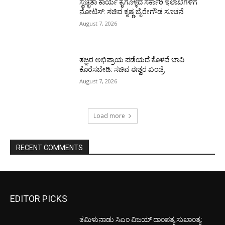
ಸ್ವಚ್ಛತಾ ಕಾರ್ಯ ಕೈಗೊಳ್ಳದ ಸರ್ಕಾರಿ ಇಲಾಖೆಗಳಿಗೆ
ನೋಟಿಸ್: ಸಚಿವ ಕೃಷ್ಣ ಬೈರೇಗೌಡ ಸೂಚನೆ
August 7, 2026
ತಜ್ಞರ ಅಭಿಪ್ರಾಯ ಪಡೆಯದೆ ಕೊಳವೆ ಬಾವಿ
ಕೊರೆಸಬೇಡಿ: ಸಚಿವ ಈಶ್ವರ ಖಂಡ್ರೆ
August 7, 2026
Load more
RECENT COMMENTS
EDITOR PICKS
ತಮಿಳುನಾಡು ಸಿಎಂ ವಿಜಯ್‌ ದಾಂಪತ್ಯ ಸುಖಾಂತ್ಯ: