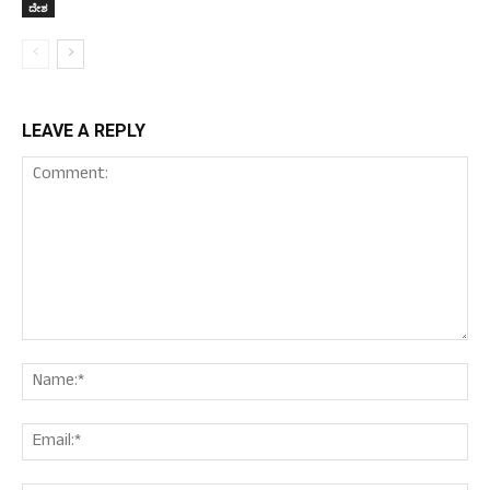
ದೇಶ
LEAVE A REPLY
Comment:
Nam
Ema