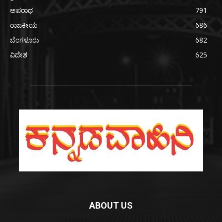
ಅಪರಾಧ
791
ರಾಜಕೀಯ
686
ಬೆಂಗಳೂರು
682
ವಿದೇಶ
625
ABOUT US