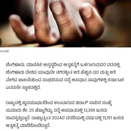
sucide
ಬೆಂಗಳೂರು: ಮಾನಸಿಕ ಅಸ್ವಸ್ಥದಿಂದ ಆತ್ಮಹತ್ಯೆಗೆ ಒಳಗಾಗುವವರ ದರದಲ್ಲಿ
ಬೆಂಗಳೂರು ದೇಶದ ಯಾವುದೇ ನಗರಕ್ಕಿಂತ ಅತಿ ಹೆಚ್ಚಿನ ದರ ಮತ್ತು ಅತಿ
ವೇಗದ ಚಾಲನೆಯಿಂದ ಸಂಭವಿಸುವ ರಸ್ತೆ ಅಪಘಾತ ಸಾವುಗಳಲ್ಲಿ ಕರ್ನಾಟಕ
ಎರಡನೇ ಸ್ಥಾನದಲ್ಲಿದೆ.
ರಾಜ್ಯದಲ್ಲಿ ಹೃದಯಾಘಾತದಿಂದ ಉಂಟಾಗುವ ಹಠಾತ್ ಸಾವಿನ ಸಂಖ್ಯೆ
ಸುಮಾರು ಶೇ. 25 ಹೆಚ್ಚಾಗಿದ್ದು, ರಸ್ತೆ ಅಪಘಾತದಲ್ಲಿ 12,399 ಜನರು
ಸಾವನ್ನಪ್ಪಿದ್ದಾರೆ. ರಾಜ್ಯಾದ್ಯಂತ 2024ರ ವರದಿಯಲ್ಲಿ ವರ್ಷದಲ್ಲಿ 13,151 ಜನರು
ಆತ್ಮಹತ್ಯೆ ಮಾಡಿಕೊಂಡಿದ್ದಾರೆ.