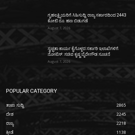
ಗೃಹಲಕ್ಷ್ಮಿಯರಿಗೆ ಸಿಹಿಸುದ್ದಿ: ರಾಜ್ಯ ಸರ್ಕಾರದಿಂದ 2443
ಕೋಟಿ ರೂ. ಹಣ ಬಿಡುಗಡೆ
August 7, 2026
ಸ್ವಚ್ಛತಾ ಕಾರ್ಯ ಕೈಗೊಳ್ಳದ ಸರ್ಕಾರಿ ಇಲಾಖೆಗಳಿಗೆ
ನೋಟಿಸ್: ಸಚಿವ ಕೃಷ್ಣ ಬೈರೇಗೌಡ ಸೂಚನೆ
August 7, 2026
POPULAR CATEGORY
ತಾಜಾ ಸುದ್ದಿ
2865
ದೇಶ
2245
ರಾಜ್ಯ
2218
ಕ್ರೀಡೆ
1138