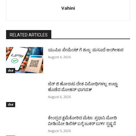
Vahini
RELATED ARTICLES
ಯುಪಿಐ ಪೇಮೆಂಟ್ ಗೆ ಶುಲ್ಕ: ಮಸೂದೆ ಅಂಗೀಕಾರ
August 6, 2026
ದೇಶ
ಜೆನ್ ಜಿ ಹೋರಾಟ ದೇಶ ವಿರೋಧಿಗಳಲ್ಲ: ಉಲ್ಟಾ
ಹೊಡೆದ ಮೋಹನ್ ಭಾಗವತ್
August 6, 2026
ದೇಶ
ಕೇಂದ್ರದ ಕ್ಷಮೆಕೋರಿದ ಮೆಟಾ: ಪ್ರಧಾನಿ ಮೋದಿ
ವೀಡಿಯೋ ಡಿಲಿಟ್ ಬಗ್ಗೆ ಜುಕರ್ ಬರ್ಗ್ ಸ್ಪಷ್ಟನೆ
August 5, 2026