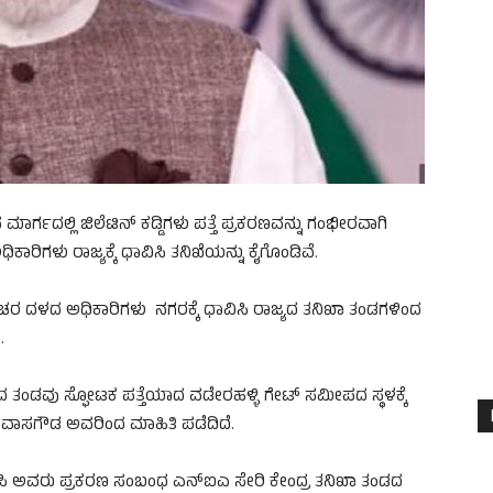
ರ್ಗದಲ್ಲಿ ಜಿಲೆಟಿನ್ ಕಡ್ಡಿಗಳು ಪತ್ತೆ ಪ್ರಕರಣವನ್ನು ಗಂಭೀರವಾಗಿ
ರಿಗಳು ರಾಜ್ಯಕ್ಕೆ ಧಾವಿಸಿ‌ ತನಿಖೆಯನ್ನು ಕೈಗೊಂಡಿವೆ.
ತಚರ ದಳದ ಅಧಿಕಾರಿಗಳು ನಗರಕ್ಕೆ ಧಾವಿಸಿ ರಾಜ್ಯದ ತನಿಖಾ‌ ತಂಡಗಳಿಂದ
.
ವದ ತಂಡವು ಸ್ಫೋಟಕ ಪತ್ತೆಯಾದ ವಡೇರಹಳ್ಳಿ ಗೇಟ್ ಸಮೀಪದ ಸ್ಥಳಕ್ಕೆ
ರೀನಿವಾಸಗೌಡ ಅವರಿಂದ ಮಾಹಿತಿ ಪಡೆದಿದೆ.
ಜಿಪಿ ಅವರು ಪ್ರಕರಣ ಸಂಬಂಧ ಎನ್‌ಐಎ ಸೇರಿ ಕೇಂದ್ರ ತನಿಖಾ‌ ತಂಡದ