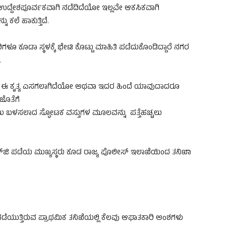
ು ಉದ್ದೇಶಪೂರ್ವಕವಾಗಿ ನಡೆದಿದೆಯೋ ಇಲ್ಲವೇ ಆಕಸಿಕವಾಗಿ
ಕಲೆ ಹಾಕುತ್ತಿದೆ.
ಳೂ ಕೂಡಾ ಸ್ಥಳಕ್ಕೆ ಭೇಟಿ ಕೊಟ್ಟು ಮಾಹಿತಿ ಪಡೆದುಕೊಂಡಿದ್ದಾರೆ ನಗರ
.
ಂದ ಈ ಕೃತ್ಯ ಎಸಗಲಾಗಿದೆಯೋ ಅಥವಾ ಇದರ ಹಿಂದೆ ಯಾವುದಾದರೂ
ಜೊತೆಗೆ
ಲು ಬಳಸಲಾದ ಸ್ಫೋಟಕ ವಸ್ತುಗಳ ಮೂಲವನ್ನು ಪತ್ತೆಹಚ್ಚಲು
‌ಜಿ ಪಡೆಯ ಮುಖ್ಯಸ್ಥರು ಕೂಡ ರಾಜ್ಯ ಪೊಲೀಸ್ ಇಲಾಖೆಯಿಂದ ತನಿಖಾ
ನಡೆಯುತ್ತಿರುವ ಪ್ರಾಥಮಿಕ ತನಿಖೆಯಲ್ಲಿ ಕೆಲವು ಆಘಾತಕಾರಿ ಅಂಶಗಳು