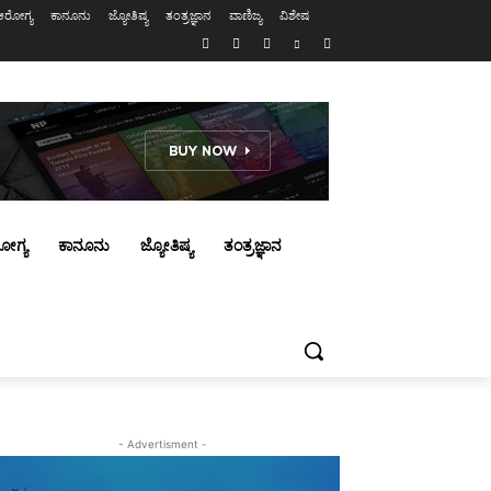
ಆರೋಗ್ಯ
ಕಾನೂನು
ಜ್ಯೋತಿಷ್ಯ
ತಂತ್ರಜ್ಞಾನ
ವಾಣಿಜ್ಯ
ವಿಶೇಷ
ೋಗ್ಯ
ಕಾನೂನು
ಜ್ಯೋತಿಷ್ಯ
ತಂತ್ರಜ್ಞಾನ
- Advertisment -