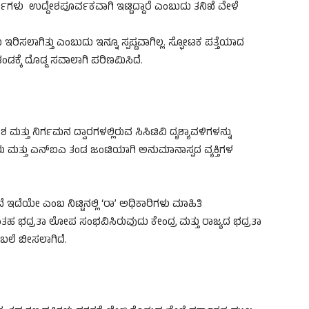
್ಕರ್ಮಿಗಳು ಉದ್ದೇಶಪೂರ್ವಕವಾಗಿ ಇಟ್ಟಿದ್ದಾರೆ ಎಂಬುದು ತನಿಖೆ ವೇಳೆ
ಸಲಾಗಿತ್ತು ಎಂಬುದು ಇನ್ನೂ ಸ್ಪಷ್ಟವಾಗಿಲ್ಲ. ಸ್ಫೋಟಕ ಪತ್ತೆಯಾದ
ತಂಡಕ್ಕೆ ದೊಡ್ಡ ಸವಾಲಾಗಿ ಪರಿಣಮಿಸಿದೆ.
ೇಶ ಮತ್ತು ನಿರ್ಗಮನ ದ್ವಾರಗಳಲ್ಲಿರುವ ಸಿಸಿಟಿವಿ ದೃಶ್ಯಾವಳಿಗಳನ್ನು
ಸರು ಮತ್ತು ಎನ್ಐಎ ತಂಡ ಜಂಟಿಯಾಗಿ ಅನುಮಾನಾಸ್ಪದ ವ್ಯಕ್ತಿಗಳ
ಇದೆಯೇ ಎಂಬ ನಿಟ್ಟಿನಲ್ಲಿ ‘ರಾ’ ಅಧಿಕಾರಿಗಳು ಮಾಹಿತಿ
 ಇಂತಹ ಭದ್ರತಾ ಲೋಪ ಸಂಭವಿಸಿರುವುದು ಕೇಂದ್ರ ಮತ್ತು ರಾಜ್ಯದ ಭದ್ರತಾ
ಿ ಬಲೆ ಬೀಸಲಾಗಿದೆ.