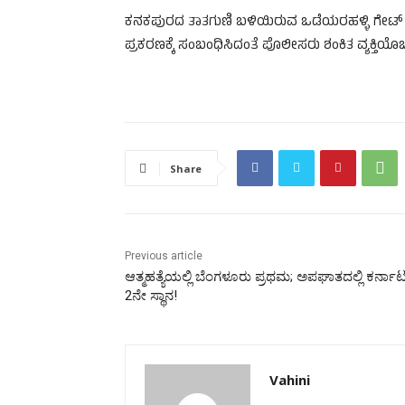
ಕನಕಪುರದ ತಾತಗುಣಿ ಬಳಿಯಿರುವ ಒಡೆಯರಹಳ್ಳಿ ಗೇಟ್ ಬಳಿ 
ಪ್ರಕರಣಕ್ಕೆ ಸಂಬಂಧಿಸಿದಂತೆ ಪೊಲೀಸರು ಶಂಕಿತ ವ್ಯಕ್ತಿಯೊಬ್ಬನ
Share
Previous article
ಆತ್ಮಹತ್ಯೆಯಲ್ಲಿ ಬೆಂಗಳೂರು ಪ್ರಥಮ; ಅಪಘಾತದಲ್ಲಿ ಕರ್ನಾಟಕ
2ನೇ ಸ್ಥಾನ!
Vahini