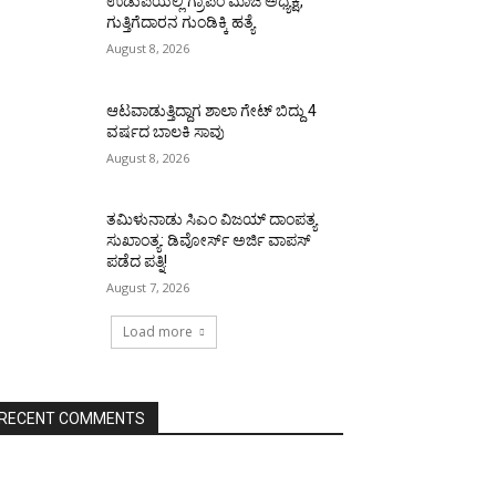
ಉಡುಪಿಯಲ್ಲಿ ಗ್ರಾಪಂ ಮಾಜಿ ಅಧ್ಯಕ್ಷ,
ಗುತ್ತಿಗೆದಾರನ ಗುಂಡಿಕ್ಕಿ ಹತ್ಯೆ
August 8, 2026
ಆಟವಾಡುತ್ತಿದ್ದಾಗ ಶಾಲಾ ಗೇಟ್‌ ಬಿದ್ದು 4
ವರ್ಷದ ಬಾಲಕಿ ಸಾವು
August 8, 2026
ತಮಿಳುನಾಡು ಸಿಎಂ ವಿಜಯ್‌ ದಾಂಪತ್ಯ
ಸುಖಾಂತ್ಯ: ಡಿವೋರ್ಸ್‌ ಅರ್ಜಿ ವಾಪಸ್‌
ಪಡೆದ ಪತ್ನಿ!
August 7, 2026
Load more
RECENT COMMENTS