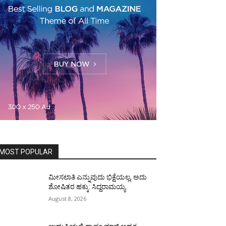
MOST POPULAR
ಮೀಸಲಾತಿ ಎನ್ನುವುದು ಭಿಕ್ಷೆಯಲ್ಲ, ಅದು
ಶೋಷಿತರ ಹಕ್ಕು: ಸಿದ್ದರಾಮಯ್ಯ
August 8, 2026