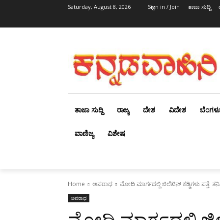
Saturday, August 8, 2026
Sign in / Join
ತಾಜಾ ಸುದ್ದಿ
ತಾಜಾ ಸುದ್ದಿ
ರಾಜ್ಯ
ದೇಶ
ವಿದೇಶ
ಬೆಂಗಳ
ವಾಣಿಜ್ಯ
ವಿಶೇಷ
Home
ಅಪರಾಧ
ಮೋದಿ ಮಾರ್ಗದಲ್ಲಿ ಜಿಲೆಟಿನ್ ಕಡ್ಡಿಗಳು ಪತ್ತೆ: ತನಿ
ಅಪರಾಧ