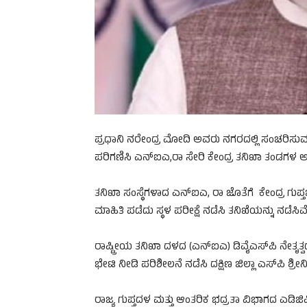
ಪ್ರಧಾನಿ ನರೇಂದ್ರ ಮೋದಿ ಅವರು ನಗರದಲ್ಲಿ ಸಂಚರಿಸುವ ಮಾ
ಪರಿಗಣಿಸಿ ಎನ್ಐಎ,ರಾ ಸೇರಿ ಕೇಂದ್ರ ತನಿಖಾ‌ ತಂಡಗಳ ಅಧಿಕಾ
ತನಿಖಾ ಸಂಸ್ಥೆಗಳಾದ ಎನ್ಐಎ, ರಾ ಜೊತೆಗೆ ಕೇಂದ್ರ ಗುಪ್
ಮಾಹಿತಿ ಪಡೆದು ಸ್ಥಳ ಪರೀಕ್ಷೆ ನಡೆಸಿ ತನಿಖೆಯನ್ನು ನಡೆಸಿವೆ
ರಾಷ್ಟ್ರೀಯ ತನಿಖಾ ದಳದ (ಎನ್ಐಎ) ಡಿವೈಎಸ್‌ಪಿ ನೇತೃತ್
ಭೇಟಿ ನೀಡಿ ಪರಿಶೀಲನೆ ನಡೆಸಿ ದಕ್ಷಿಣ ಜಿಲ್ಲಾ ಎಸ್‌ಪಿ ಶ್
ರಾಜ್ಯ ಗುಪ್ತದಳ ಮತ್ತು ಆಂತರಿಕ ಭದ್ರತಾ ವಿಭಾಗದ ಎಡಿ