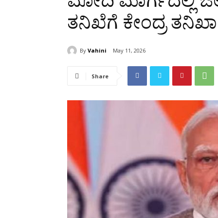
ಮೋದಿ ಮಾರ್ಗದಲ್ಲಿ ಜಿಲೆಟ
ತನಿಖೆಗೆ ಕೇಂದ್ರ ತನಿಖಾ 
By
Vahini
May 11, 2026
Share