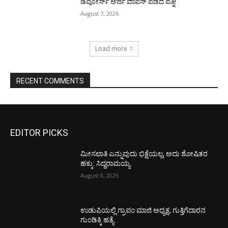
ಡಿವೋರ್ಸ್‌ ಅರ್ಜಿ ವಾಪಸ್‌ ಪಡೆದ ಪತ್ನಿ!
August 7, 2026
Load more
RECENT COMMENTS
EDITOR PICKS
ಮೀಸಲಾತಿ ಎನ್ನುವುದು ಭಿಕ್ಷೆಯಲ್ಲ, ಅದು ಶೋಷಿತರ
ಹಕ್ಕು: ಸಿದ್ದರಾಮಯ್ಯ
August 8, 2026
ಉಡುಪಿಯಲ್ಲಿ ಗ್ರಾಪಂ ಮಾಜಿ ಅಧ್ಯಕ್ಷ, ಗುತ್ತಿಗೆದಾರನ
ಗುಂಡಿಕ್ಕಿ ಹತ್ಯೆ