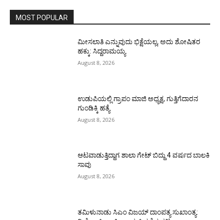
MOST POPULAR
ಮೀಸಲಾತಿ ಎನ್ನುವುದು ಭಿಕ್ಷೆಯಲ್ಲ, ಅದು ಶೋಷಿತರ
ಹಕ್ಕು: ಸಿದ್ದರಾಮಯ್ಯ
August 8, 2026
ಉಡುಪಿಯಲ್ಲಿ ಗ್ರಾಪಂ ಮಾಜಿ ಅಧ್ಯಕ್ಷ, ಗುತ್ತಿಗೆದಾರನ
ಗುಂಡಿಕ್ಕಿ ಹತ್ಯೆ
August 8, 2026
ಆಟವಾಡುತ್ತಿದ್ದಾಗ ಶಾಲಾ ಗೇಟ್‌ ಬಿದ್ದು 4 ವರ್ಷದ ಬಾಲಕಿ
ಸಾವು
August 8, 2026
ತಮಿಳುನಾಡು ಸಿಎಂ ವಿಜಯ್‌ ದಾಂಪತ್ಯ ಸುಖಾಂತ್ಯ: