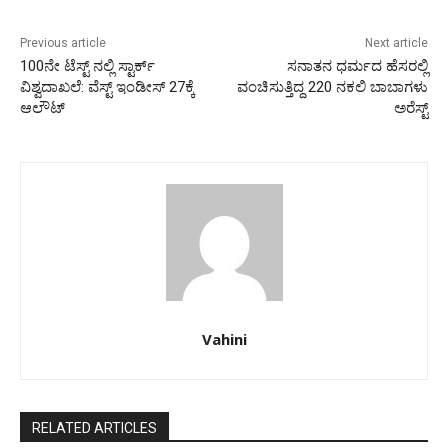
Previous article
Next article
100ನೇ ಟೆಸ್ಟ್ ನಲ್ಲಿ ಸ್ಟಾರ್ಕ್
ಸನಾತನ ಧರ್ಮದ ಹೆಸರಲ್ಲಿ
ವಿಶ್ವದಾಖಲೆ: ವೆಸ್ಟ್ ಇಂಡೀಸ್ 27ಕ್ಕೆ
ವಂಚಿಸುತ್ತಿದ್ದ 220 ನಕಲಿ ಬಾಬಾಗಳು
ಆಲೌಟ್
ಅರೆಸ್ಟ್‌
Vahini
RELATED ARTICLES