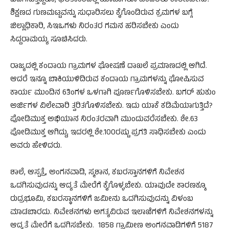
ಒದಗಿಸುತ್ತಿದ್ದರೂ, ಫಲಿತಾಂಶದಲ್ಲಿ ಯಾವಾಗಲೂ ಹಿಂದಿರಲು ಕಾರಣವೇನು?
ಶಿಕ್ಷಣದ ಗುಣಮಟ್ಟವನ್ನು ಸುಧಾರಿಸಲು ಕೈಗೊಂಡಿರುವ ಕ್ರಮಗಳ ಬಗ್ಗೆ
ಜಿಲ್ಲಾಧಿಕಾರಿ, ಸಿಇಒಗಳು ನಿರಂತರ ಗಮನ ಹರಿಸಬೇಕು ಎಂದು
ಸಿದ್ದರಾಮಯ್ಯ ಸೂಚಿಸಿದರು.
ರಾಜ್ಯದಲ್ಲಿ ಕಂದಾಯ ಗ್ರಾಮಗಳ ಘೋಷಣೆ ದಾಖಲೆ ಪ್ರಮಾಣದಲ್ಲಿ ಆಗಿದೆ.
ಆದರೆ ಇನ್ನೂ ಬಾಕಿಯುಳಿದಿರುವ ಕಂದಾಯ ಗ್ರಾಮಗಳನ್ನು ಘೋಷಿಸುವ
ಕಾರ್ಯ ಮುಂದಿನ 6ತಿಂಗಳ ಒಳಗಾಗಿ ಪೂರ್ಣಗೊಳಿಸಬೇಕು. ಬಗರ್ ಹುಕುಂ
ಅರ್ಜಿಗಳ ವಿಲೇವಾರಿ ತ್ವರಿತಗೊಳಿಸಬೇಕು. ಇದು ಯಾಕೆ ಕಡಿಮೆಯಾಗುತ್ತಿದೆ?
ಪೋಡಿಮುಕ್ತ ಅಭಿಯಾನ ನಿರಂತರವಾಗಿ ಮುಂದುವರೆಸಬೇಕು. ಶೇ.63
ಪೋಡಿಮುಕ್ತ ಆಗಿದ್ದು, ಇದರಲ್ಲಿ ಶೇ.100ರಷ್ಟು ಪ್ರಗತಿ ಸಾಧಿಸಬೇಕು ಎಂದು
ಅವರು ಹೇಳಿದರು.
ಶಾಲೆ, ಆಸ್ಪತ್ರೆ, ಅಂಗನವಾಡಿ, ಸ್ಮಶಾನ, ಕಬರಸ್ತಾನಗಳಿಗೆ ನಿವೇಶನ
ಒದಗಿಸುವುದನ್ನು ಆದ್ಯತೆ ಮೇರೆಗೆ ಕೈಗೊಳ್ಳಬೇಕು. ಯಾವುದೇ ಕಾರಣಕ್ಕೂ
ರುದ್ರಭೂಮಿ, ಕಬರಸ್ಥಾನಗಳಿಗೆ ಜಮೀನು ಒದಗಿಸುವುದನ್ನು ವಿಳಂಬ
ಮಾಡಬಾರದು. ನಿವೇಶನಗಳು ಅಗತ್ಯವಿರುವ ಇಲಾಖೆಗಳಿಗೆ ನಿವೇಶನಗಳನ್ನು
ಆದ್ಯತೆ ಮೇರೆಗೆ ಒದಗಿಸಬೇಕು. 1858 ಗ್ರಾಮೀಣ ಅಂಗನವಾಡಿಗಳಿಗೆ 5187