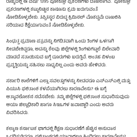
ರಾಜ್ಯದಲ್ಲಿ ಈ ವರ್ಷ 1395 ಪೋಕ್ಸೋ ಪ್ರಕರಣಗಳು ದಾಖಲಾಗಿವೆ. ಪೋಕ್ಸೋ
ಪ್ರಕರಣಗಳಲ್ಲಿ ಕಟ್ಟುನಿಟ್ಟಿನ ಕಾನೂನು ಕ್ರಮ ಜರುಗುವಂತೆ
ನೋಡಿಕೊಳ್ಳಬೇಕು. ತಪ್ಪಿತಸ್ಥರ ವಿರುದ್ಧ ಕ್ರಿಮಿನಲ್ ಮೊಕದ್ದಮೆ ದಾಖಲಿಸಿ
ಸರಿಯಾದ ಶಿಕ್ಷೆಯಾಗುವಂತೆ ನೋಡಿಕೊಳ್ಳಬೇಕು.
ಸಿಂಧುತ್ವ ಪ್ರಮಾಣ ಪತ್ರವನ್ನು ನಿಗದಿತವಾಗಿ ಒಂದು ತಿಂಗಳ ಒಳಗಾಗಿ
ನೀಡಬೇಕಿದ್ದರೂ, ಅದನ್ನು ಕೆಲವು ಜಿಲ್ಲೆಗಳಲ್ಲಿ ತಿಂಗಳುಗಟ್ಟಲೆ ವಿಲೇವಾರಿ
ಮಾಡದೆ ಸತಾಯಿಸುವ ಬಗ್ಗೆ ದೂರುಗಳು ಬರುತ್ತಿವೆ. ಅಂತಹ ವಿಳಂಬ
ಪ್ರವೃತ್ತಿಯನ್ನು ಸಹಿಸಲು ಸಾಧ್ಯವಿಲ್ಲ ಎಂದು ಅವರು ಹೇಳಿದರು.
ಸರ್ಕಾರಿ ಶಾಲೆಗಳಿಗೆ ಎಲ್ಲಾ ಸವಲತ್ತುಗಳನ್ನು ನೀಡದರೂ ಎಸ್ಎಸ್ಎಲ್ಸಿ ಮತ್ತು
ಪಿಯುಸಿ ಫಲಿತಾಂಶ ಕಳಪೆಯಾಗಿರಲು ಕಾರಣವೇನು? ಈ ಬಗ್ಗೆ
ಆತ್ಮಾವಲೋಕನ ನಡೆಸಬೇಕು. ತಮ್ಮ ಜಿಲ್ಲೆಗಳಲ್ಲಿ ಫಲಿತಾಂಶ ಸುಧಾರಿಸುವುದು
ಆಯಾ ಜಿಲ್ಲಾಧಿಕಾರಿ ಹಾಗೂ ಸಿಇಒಗಳ ಜವಾಬ್ದಾರಿ ಎಂದು ಅವರು
ವಿವರಿಸಿದರು.
ಕಲ್ಯಾಣ ಕರ್ನಾಟಕ ಭಾಗದಲ್ಲಿ ಶಿಕ್ಷಣ ಸುಧಾರಣೆಗೆ ಹೆಚ್ಚಿನ ಅನುದಾನ