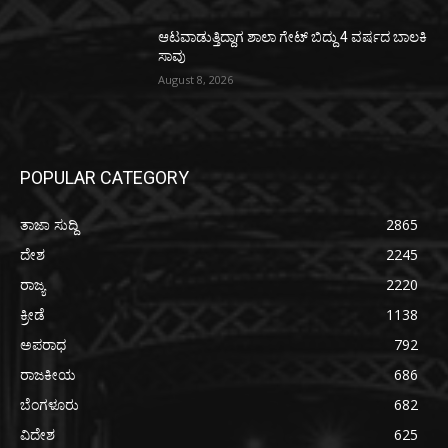
ಆಟವಾಡುತ್ತಿದ್ದಾಗ ಶಾಲಾ ಗೇಟ್‌ ಬಿದ್ದು 4 ವರ್ಷದ ಬಾಲಕಿ
ಸಾವು
August 8, 2026
POPULAR CATEGORY
ತಾಜಾ ಸುದ್ದಿ
2865
ದೇಶ
2245
ರಾಜ್ಯ
2220
ಕ್ರೀಡೆ
1138
ಅಪರಾಧ
792
ರಾಜಕೀಯ
686
ಬೆಂಗಳೂರು
682
ವಿದೇಶ
625