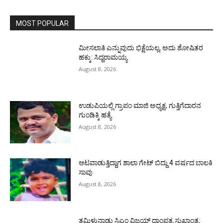
MOST POPULAR
ಮೀಸಲಾತಿ ಎನ್ನುವುದು ಭಿಕ್ಷೆಯಲ್ಲ, ಅದು ಶೋಷಿತರ
ಹಕ್ಕು: ಸಿದ್ದರಾಮಯ್ಯ
August 8, 2026
ಉಡುಪಿಯಲ್ಲಿ ಗ್ರಾಪಂ ಮಾಜಿ ಅಧ್ಯಕ್ಷ, ಗುತ್ತಿಗೆದಾರನ
ಗುಂಡಿಕ್ಕಿ ಹತ್ಯೆ
August 8, 2026
ಆಟವಾಡುತ್ತಿದ್ದಾಗ ಶಾಲಾ ಗೇಟ್‌ ಬಿದ್ದು 4 ವರ್ಷದ ಬಾಲಕಿ
ಸಾವು
August 8, 2026
ತಮಿಳುನಾಡು ಸಿಎಂ ವಿಜಯ್‌ ದಾಂಪತ್ಯ ಸುಖಾಂತ್ಯ: