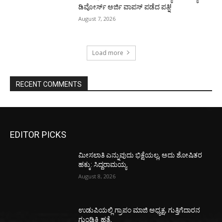
ಡಿವೋರ್ಸ್‌ ಅರ್ಜಿ ವಾಪಸ್‌ ಪಡೆದ ಪತ್ನಿ!
August 7, 2026
Load more
RECENT COMMENTS
EDITOR PICKS
ಮೀಸಲಾತಿ ಎನ್ನುವುದು ಭಿಕ್ಷೆಯಲ್ಲ, ಅದು ಶೋಷಿತರ
ಹಕ್ಕು: ಸಿದ್ದರಾಮಯ್ಯ
August 8, 2026
ಉಡುಪಿಯಲ್ಲಿ ಗ್ರಾಪಂ ಮಾಜಿ ಅಧ್ಯಕ್ಷ, ಗುತ್ತಿಗೆದಾರನ
ಗುಂಡಿಕ್ಕಿ ಹತ್ಯೆ