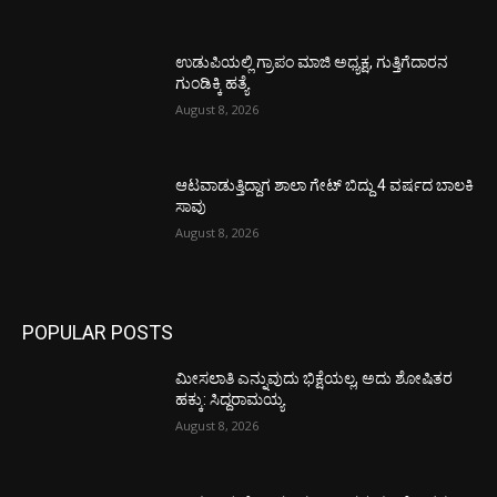
ಉಡುಪಿಯಲ್ಲಿ ಗ್ರಾಪಂ ಮಾಜಿ ಅಧ್ಯಕ್ಷ, ಗುತ್ತಿಗೆದಾರನ
ಗುಂಡಿಕ್ಕಿ ಹತ್ಯೆ
August 8, 2026
ಆಟವಾಡುತ್ತಿದ್ದಾಗ ಶಾಲಾ ಗೇಟ್‌ ಬಿದ್ದು 4 ವರ್ಷದ ಬಾಲಕಿ
ಸಾವು
August 8, 2026
POPULAR POSTS
ಮೀಸಲಾತಿ ಎನ್ನುವುದು ಭಿಕ್ಷೆಯಲ್ಲ, ಅದು ಶೋಷಿತರ
ಹಕ್ಕು: ಸಿದ್ದರಾಮಯ್ಯ
August 8, 2026