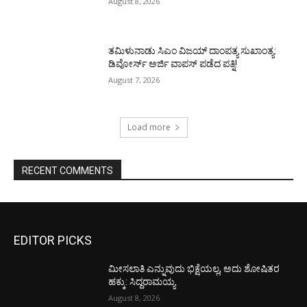
August 8, 2026
ತಮಿಳುನಾಡು ಸಿಎಂ ವಿಜಯ್‌ ದಾಂಪತ್ಯ ಸುಖಾಂತ್ಯ:
ಡಿವೋರ್ಸ್‌ ಅರ್ಜಿ ವಾಪಸ್‌ ಪಡೆದ ಪತ್ನಿ!
August 7, 2026
Load more
RECENT COMMENTS
EDITOR PICKS
ಮೀಸಲಾತಿ ಎನ್ನುವುದು ಭಿಕ್ಷೆಯಲ್ಲ, ಅದು ಶೋಷಿತರ
ಹಕ್ಕು: ಸಿದ್ದರಾಮಯ್ಯ
August 8, 2026