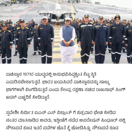
ಪಾಕಿಸ್ತಾನ 1971ರ ಯುದ್ಧದಲ್ಲಿ ಅನುಭವಿಸಿದ್ದಕ್ಕಿಂತ ಕೆಟ್ಟ ಸ್ಥಿತಿ
ಎದುರಿಸಬೇಕಾಗುತ್ತದೆ. ಭಾರತ ಬಯಸಿದರೆ ಪಾಕಿಸ್ತಾನವನ್ನು ನಾಲ್ಕು
ಭಾಗಗಳಾಗಿ ವಿಂಗಡಿಸುತ್ತದೆ ಎಂದು ಕೇಂದ್ರ ರಕ್ಷಣಾ ಸಚಿವ ರಾಜನಾಥ್ ಸಿಂಗ್
ಖಡಕ್ ಎಚ್ಚರಿಕೆ ನೀಡಿದ್ದಾರೆ.
ಸ್ವದೇಶೀ ನಿರ್ಮಿತ ಐಎನ್ ಎಸ್ ವಿಕ್ರಾಂತ್ ಗೆ ಶುಕ್ರವಾರ ಭೇಟಿ ನೀಡಿದ
ನಂತರ ಮಾತನಾಡಿದ ಅವರು, ಇತ್ತೀಚೆಗೆ ನಡೆದ ಆಪರೇಷನ್ ಸಿಂಧೂರ್ ನಲ್ಲಿ
ನೌಕಾಪಡೆ ಕೂಡ ಇತರೆ ಪಡೆಗಳ ಜೊತೆ ಕೈ ಜೋಡಿಸಿತ್ತು. ನೌಕಾಪಡೆ ಕೂಡ