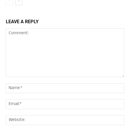
LEAVE A REPLY
Comment:
Nam
Ema
Web