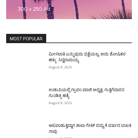
MOST POPULAR
ಮೀಸಲಾತಿ ಎನ್ನುವುದು ಭಿಕ್ಷೆಯಲ್ಲ, ಅದು ಶೋಷಿತರ
ಹಕ್ಕು: ಸಿದ್ದರಾಮಯ್ಯ
August 8, 2026
ಉಡುಪಿಯಲ್ಲಿ ಗ್ರಾಪಂ ಮಾಜಿ ಅಧ್ಯಕ್ಷ, ಗುತ್ತಿಗೆದಾರನ
ಗುಂಡಿಕ್ಕಿ ಹತ್ಯೆ
August 8, 2026
ಆಟವಾಡುತ್ತಿದ್ದಾಗ ಶಾಲಾ ಗೇಟ್‌ ಬಿದ್ದು 4 ವರ್ಷದ ಬಾಲಕಿ
ಸಾವು