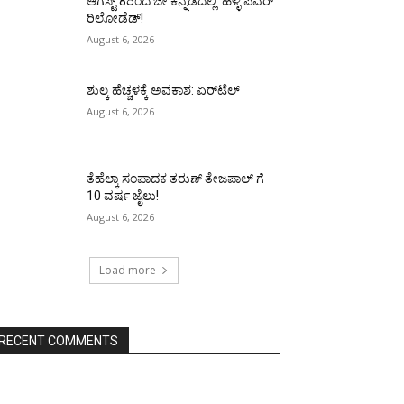
ಆಗಸ್ಟ್ 8ರಿಂದ ಜೀ ಕನ್ನಡದಲ್ಲಿ ‘ಹಳ್ಳಿ ಪವರ್
ರಿಲೋಡೆಡ್!
August 6, 2026
ಶುಲ್ಕ ಹೆಚ್ಚಳಕ್ಕೆ ಅವಕಾಶ: ಏರ್‌ಟೆಲ್
August 6, 2026
ತೆಹೆಲ್ಕಾ ಸಂಪಾದಕ ತರುಣ್ ತೇಜಪಾಲ್ ಗೆ
10 ವರ್ಷ ಜೈಲು!
August 6, 2026
Load more
RECENT COMMENTS