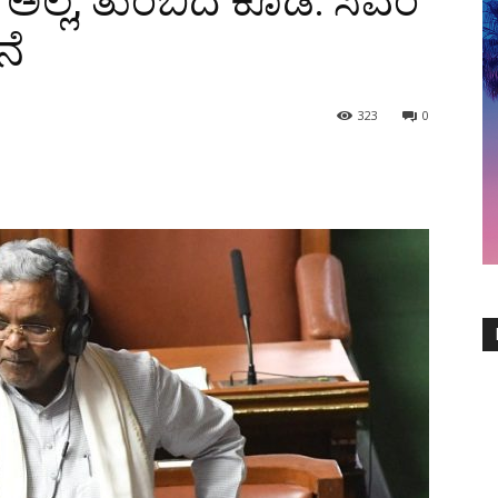
ಅಲ್ಲ, ತುಂಬಿದ ಕೊಡ: ಸಿಎಂ
ನೆ
323
0