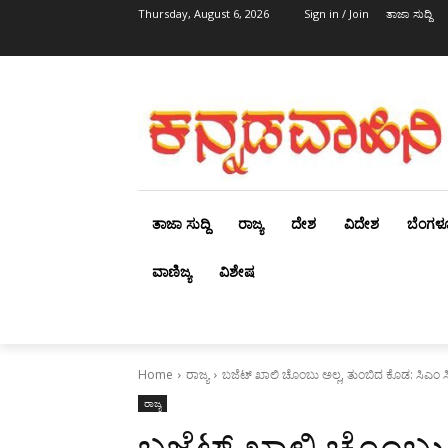
Thursday, August 6, 2026
Sign in / Join
ತಾಜಾ ಸುದ್ದಿ
ತಾಜಾ ಸುದ್ದಿ
ರಾಜ್ಯ
ದೇಶ
ವಿದೇಶ
ಬೆಂಗಳ
ವಾಣಿಜ್ಯ
ವಿಶೇಷ
Home
ರಾಜ್ಯ
ಬಜೆಟ್ ಖಾಲಿ ಚೊಂಬು ಅಲ್ಲ, ತುಂಬಿದ ಕೊಡ: ಸಿಎಂ 
ರಾಜ್ಯ