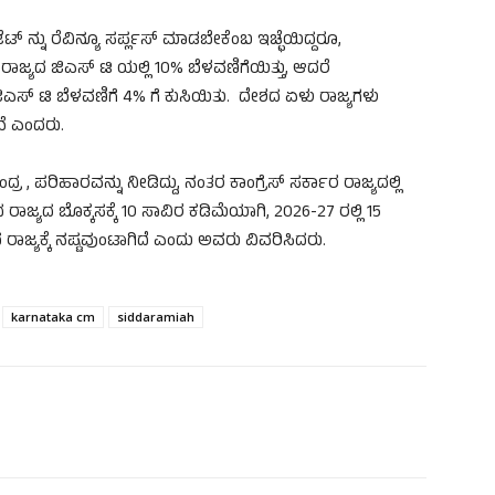
ಟ್ ನ್ನು ರೆವಿನ್ಯೂ ಸರ್ಪ್ಲಸ್ ಮಾಡಬೇಕೆಂಬ ಇಚ್ಛೆಯಿದ್ದರೂ,
ಾಜ್ಯದ ಜಿಎಸ್ ಟಿ ಯಲ್ಲಿ 10% ಬೆಳವಣಿಗೆಯಿತ್ತು, ಆದರೆ
 , ಜಿಎಸ್ ಟಿ ಬೆಳವಣಿಗೆ 4% ಗೆ ಕುಸಿಯಿತು. ದೇಶದ ಏಳು ರಾಜ್ಯಗಳು
ವೆ ಎಂದರು.
, ಪರಿಹಾರವನ್ನು ನೀಡಿದ್ದು, ನಂತರ ಕಾಂಗ್ರೆಸ್ ಸರ್ಕಾರ ರಾಜ್ಯದಲ್ಲಿ
ಾಜ್ಯದ ಬೊಕ್ಕಸಕ್ಕೆ 10 ಸಾವಿರ ಕಡಿಮೆಯಾಗಿ, 2026-27 ರಲ್ಲಿ 15
ಜ್ಯಕ್ಕೆ ನಷ್ಟವುಂಟಾಗಿದೆ ಎಂದು ಅವರು ವಿವರಿಸಿದರು.
karnataka cm
siddaramiah