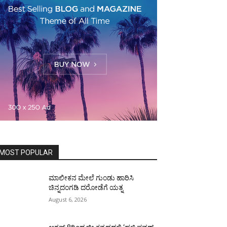
MOST POPULAR
ಮಾಲೀಕನ ಮೇಲೆ ಗುಂಡು ಹಾರಿಸಿ
ಚಿನ್ನದಂಗಡಿ ದರೋಡೆಗೆ ಯತ್ನ
August 6, 2026