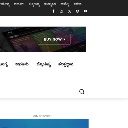
ಆರೋಗ್ಯ
ಕಾನೂನು
ಜ್ಯೋತಿಷ್ಯ
ತಂತ್ರಜ್ಞಾನ
ವಾಣಿಜ್ಯ
ವಿಶೇಷ
ೋಗ್ಯ
ಕಾನೂನು
ಜ್ಯೋತಿಷ್ಯ
ತಂತ್ರಜ್ಞಾನ
- Advertisment -