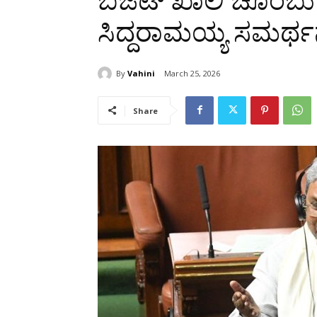
ಬಜೆಟ್ ಖಾಲಿ ಚೊಂಬು 
ಸಿದ್ದರಾಮಯ್ಯ ಸಮರ್ಥ
By
Vahini
March 25, 2026
Share