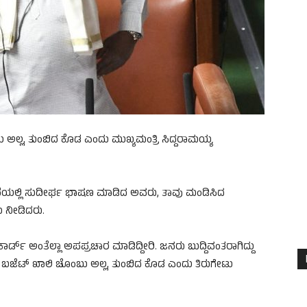
ಅಲ್ಲ, ತುಂಬಿದ ಕೊಡ ಎಂದು ಮುಖ್ಯಮಂತ್ರಿ ಸಿದ್ದರಾಮಯ್ಯ
ಯಲ್ಲಿ ಸುದೀರ್ಘ ಭಾಷಣ ಮಾಡಿದ ಅವರು, ತಾವು ಮಂಡಿಸಿದ
ು ನೀಡಿದರು.
ರ್ಡ್ ಅಂತೆಲ್ಲಾ ಅಪಪ್ರಚಾರ ಮಾಡಿದ್ದೀರಿ. ಜನರು ಬುದ್ದಿವಂತರಾಗಿದ್ದು
ಿದ ಬಜೆಟ್ ಖಾಲಿ ಚೊಂಬು ಅಲ್ಲ, ತುಂಬಿದ ಕೊಡ ಎಂದು ತಿರುಗೇಟು