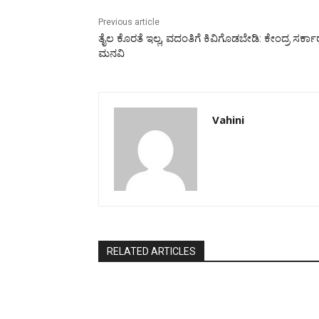
Previous article
ತೈಲ ಕೊರತೆ ಇಲ್ಲ, ವದಂತಿಗೆ ಕಿವಿಗೊಡಬೇಡಿ: ಕೇಂದ್ರ ಸರ್ಕಾ
ಮನವಿ
Vahini
RELATED ARTICLES