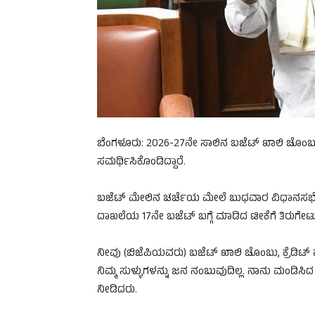
ಬೆಂಗಳೂರು: 2026-27ನೇ ಸಾಲಿನ ಬಜೆಟ್ ಖಾಲಿ ಚೊಂಬು 
ಸಮರ್ಥಿಸಿಕೊಂಡಿದ್ದಾರೆ.
ಬಜೆಟ್ ಮೇಲಿನ ಚರ್ಚೆಯ ಮೇಲೆ ಬುಧವಾರ ವಿಧಾನಸಭೆ
ದಾಖಲೆಯ 17ನೇ ಬಜೆಟ್ ಬಗ್ಗೆ ಮಾಡಿದ ಟೀಕೆಗೆ ತಿರುಗೇಟ
ನೀವು (ಬಿಜೆಪಿಯವರು) ಬಜೆಟ್ ಖಾಲಿ ಚೊಂಬು, ಕ್ರೆಡಿಟ್ ಕಾ
ನಿಮ್ಮ ಸುಳ್ಳುಗಳನ್ನು ಜನ ನಂಬುವುದಿಲ್ಲ. ನಾನು ಮಂಡಿಸ
ನೀಡಿದರು.