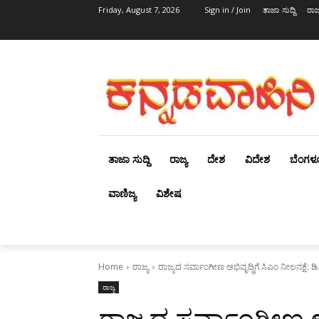
Friday, August 7, 2026
Sign in / Join
ತಾಜಾ ಸುದ್ದಿ
ರಾಜ್
ತಾಜಾ ಸುದ್ದಿ
ರಾಜ್ಯ
ದೇಶ
ವಿದೇಶ
ಬೆಂಗಳ
ವಾಣಿಜ್ಯ
ವಿಶೇಷ
Home
ರಾಜ್ಯ
ರಾಜ್ಯದ ಸರ್ವಾಂಗೀಣ ಅಭಿವೃದ್ಧಿಗೆ ಸಿಎಂ ನೀಲನಕ್ಷೆ: 
ರಾಜ್ಯ