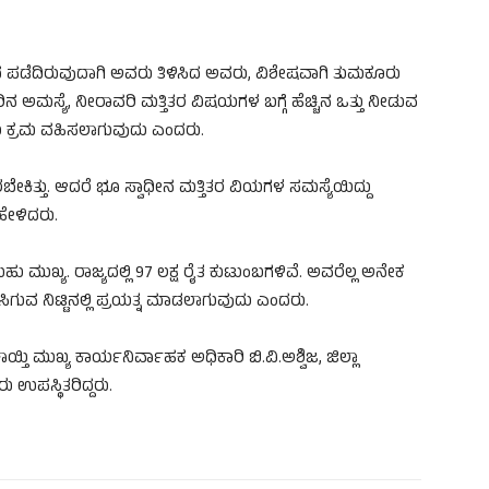
ವಾದ ಪಡೆದಿರುವುದಾಗಿ ಅವರು ತಿಳಿಸಿದ ಅವರು, ವಿಶೇಷವಾಗಿ ತುಮಕೂರು
ರಿನ ಅಮಸ್ಯೆ, ನೀರಾವರಿ ಮತ್ತಿತರ ವಿಷಯಗಳ ಬಗ್ಗೆ ಹೆಚ್ಚಿನ ಒತ್ತು ನೀಡುವ
ಸಲು ಕ್ರಮ ವಹಿಸಲಾಗುವುದು ಎಂದರು.
ಬೇಕಿತ್ತು. ಆದರೆ ಭೂ ಸ್ವಾಧೀನ ಮತ್ತಿತರ ವಿಯಗಳ ಸಮಸ್ಯೆಯಿದ್ದು
ಹೇಳಿದರು.
ಹು ಮುಖ್ಯ. ರಾಜ್ಯದಲ್ಲಿ 97 ಲಕ್ಷ ರೈತ ಕುಟುಂಬಗಳಿವೆ. ಅವರೆಲ್ಲ ಅನೇಕ
ಗುವ ನಿಟ್ಟಿನಲ್ಲಿ ಪ್ರಯತ್ನ ಮಾಡಲಾಗುವುದು ಎಂದರು.
ಾಯ್ತಿ ಮುಖ್ಯ ಕಾರ್ಯನಿರ್ವಾಹಕ ಅಧಿಕಾರಿ ಬಿ.ವಿ.ಅಶ್ವಿಜ, ಜಿಲ್ಲಾ
ಉಪಸ್ಥಿತರಿದ್ದರು.