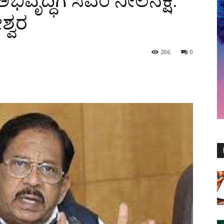
ವೃದ್ಧಿಗೆ ಸಿಎಂ ನೀಲನಕ್ಷೆ:
ಶ್ವರ
206
0