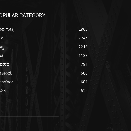
OPULAR CATEGORY
ಜಾ ಸುದ್ದಿ
2865
ೇಶ
2245
ಜ್ಯ
2216
ೀಡೆ
1138
ಪರಾಧ
791
ಾಜಕೀಯ
686
ೆಂಗಳೂರು
681
ದೇಶ
625