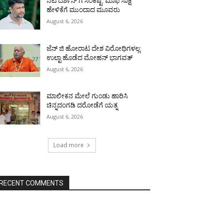
ನಟ ದರ್ಶನ್ ಗೆ ಸಂಕಷ್ಟ: ಮಾಫಿ ಸಾಕ್ಷಿ
ಹೇಳಿಕೆಗೆ ಮುಂದಾದ ಮೂವರು
August 6, 2026
ಜೆನ್ ಜಿ ಹೋರಾಟ ದೇಶ ವಿರೋಧಿಗಳಲ್ಲ:
ಉಲ್ಟಾ ಹೊಡೆದ ಮೋಹನ್ ಭಾಗವತ್
August 6, 2026
ಮಾಲೀಕನ ಮೇಲೆ ಗುಂಡು ಹಾರಿಸಿ
ಚಿನ್ನದಂಗಡಿ ದರೋಡೆಗೆ ಯತ್ನ
August 6, 2026
Load more
RECENT COMMENTS