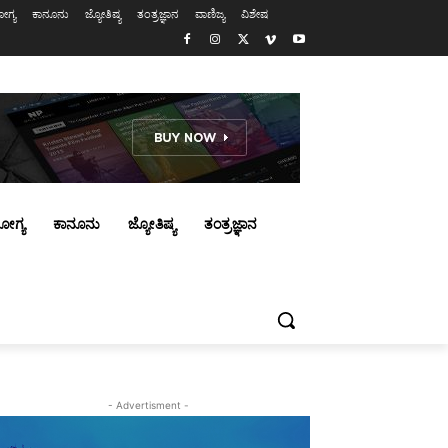
ಗ್ಯ
ಕಾನೂನು
ಜ್ಯೋತಿಷ್ಯ
ತಂತ್ರಜ್ಞಾನ
ವಾಣಿಜ್ಯ
ವಿಶೇಷ
ೋಗ್ಯ
ಕಾನೂನು
ಜ್ಯೋತಿಷ್ಯ
ತಂತ್ರಜ್ಞಾನ
- Advertisment -