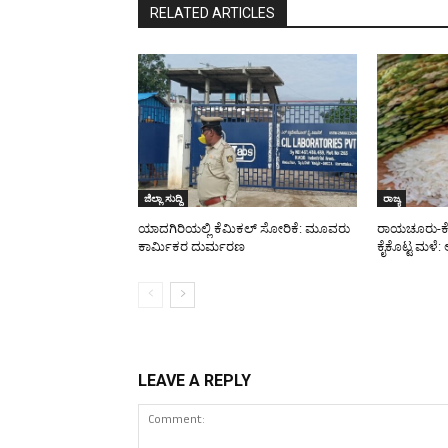
RELATED ARTICLES
ಜಿಲ್ಲಾ ಸುದ್ದಿ
ರಾಜ್ಯ
ಯಾದಗಿರಿಯಲ್ಲಿ ಕೆಮಿಕಲ್ ಸೋರಿಕೆ: ಮೂವರು
ರಾಯಚೂರು-ಕೊಪ್
ಕಾರ್ಮಿಕರ ದುರ್ಮರಣ
ಕೈಕೊಟ್ಟ ಮಳೆ: ಅ
LEAVE A REPLY