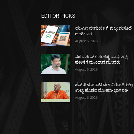
EDITOR PICKS
ಯುಪಿಐ ಪೇಮೆಂಟ್ ಗೆ ಶುಲ್ಕ: ಮಸೂದೆ
ಅಂಗೀಕಾರ
August 6, 2026
ನಟ ದರ್ಶನ್ ಗೆ ಸಂಕಷ್ಟ: ಮಾಫಿ ಸಾಕ್ಷಿ
ಹೇಳಿಕೆಗೆ ಮುಂದಾದ ಮೂವರು
August 6, 2026
ಜೆನ್ ಜಿ ಹೋರಾಟ ದೇಶ ವಿರೋಧಿಗಳಲ್ಲ:
ಉಲ್ಟಾ ಹೊಡೆದ ಮೋಹನ್ ಭಾಗವತ್
August 6, 2026