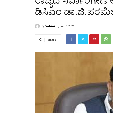
ರಾಜ್ಯದ ಸರ್ವಾಂಗೀಣ ಅಭಿ
ಡಿಸಿಎಂ ಡಾ.ಜಿ.ಪರಮೇ
By
Vahini
June 7, 2026
Share