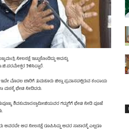
ಯಮಂತ್ರಿ ನೀಲನಕ್ಷೆ ಇಟ್ಟುಕೊಂಡಿದ್ದು ಅದನ್ನು
ಪರಮೇಶ್ವರ ತಿಳಿಸಿದ್ದಾರೆ.
ಇದೇ ಮೊದಲ ಬಾರಿಗೆ ತುಮಕೂರು ಜಿಲ್ಲಾ ಪ್ರವಾಸದಲ್ಲಿರುವ ಕಂದಾಯ
ಗಾ ಮಠಕ್ಕೆ ಭೇಟಿ ನೀಡಿದರು.
ಮಪೂಜ್ಯ ಶಿವಕುಮಾರಸ್ವಾಮೀಜಿಯವರ ಗದ್ದುಗೆಗೆ ಭೇಟಿ ನೀಡಿ ಪೂಜೆ
ು.
ಅವರು ಅವರದೇ ಆದ ನೀಲನಕ್ಷೆ ರೂಪಿಸಿದ್ದು ಅದರ ಸಾಕಾರಕ್ಕೆ ಎಲ್ಲರೂ