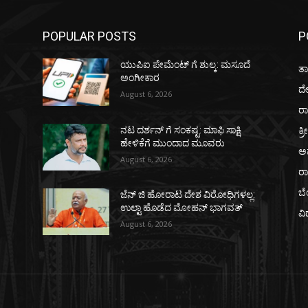
POPULAR POSTS
P
ಯುಪಿಐ ಪೇಮೆಂಟ್ ಗೆ ಶುಲ್ಕ: ಮಸೂದೆ
ತಾ
ಅಂಗೀಕಾರ
ದ
August 6, 2026
ರಾ
ಕ್ರ
ನಟ ದರ್ಶನ್ ಗೆ ಸಂಕಷ್ಟ: ಮಾಫಿ ಸಾಕ್ಷಿ
ಹೇಳಿಕೆಗೆ ಮುಂದಾದ ಮೂವರು
ಅ
August 6, 2026
ರ
ಬ
ಜೆನ್ ಜಿ ಹೋರಾಟ ದೇಶ ವಿರೋಧಿಗಳಲ್ಲ:
ಉಲ್ಟಾ ಹೊಡೆದ ಮೋಹನ್ ಭಾಗವತ್
ವಿ
August 6, 2026