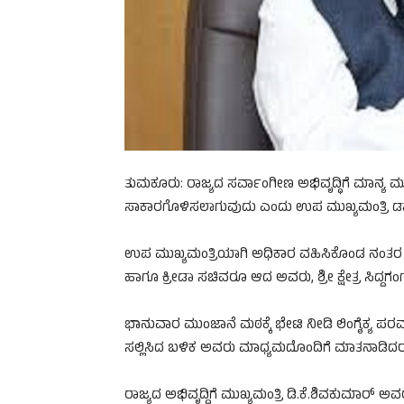
ತುಮಕೂರು: ರಾಜ್ಯದ ಸರ್ವಾಂಗೀಣ ಅಭಿವೃದ್ಧಿಗೆ ಮಾನ್ಯ ಮುಖ್
ಸಾಕಾರಗೊಳಿಸಲಾಗುವುದು ಎಂದು ಉಪ ಮುಖ್ಯಮಂತ್ರಿ ಡಾ.ಜಿ.
ಉಪ ಮುಖ್ಯಮಂತ್ರಿಯಾಗಿ ಅಧಿಕಾರ ವಹಿಸಿಕೊಂಡ ನಂತರ 
ಹಾಗೂ ಕ್ರೀಡಾ ಸಚಿವರೂ ಆದ ಅವರು, ಶ್ರೀ ಕ್ಷೇತ್ರ ಸಿದ್ದಗಂ
ಭಾನುವಾರ ಮುಂಜಾನೆ ಮಠಕ್ಕೆ ಭೇಟಿ ನೀಡಿ ಲಿಂಗೈಕ್ಯ ಪರ
ಸಲ್ಲಿಸಿದ ಬಳಿಕ ಅವರು ಮಾಧ್ಯಮದೊಂದಿಗೆ ಮಾತನಾಡಿದರ
ರಾಜ್ಯದ ಅಭಿವೃದ್ದಿಗೆ ಮುಖ್ಯಮಂತ್ರಿ ಡಿ.ಕೆ.ಶಿವಕುಮಾರ್ 