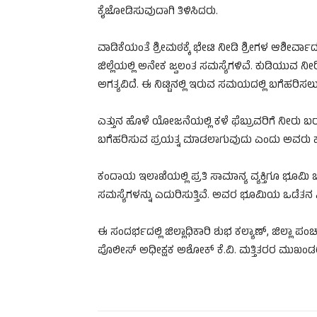
ಕೈಜೋಡಿಸುವುದಾಗಿ ತಿಳಿಸಿದರು.
ವಾಡಿಕೆಯಂತೆ ಶ್ರೀಮಠಕ್ಕೆ ಭೇಟಿ ನೀಡಿ ಶ್ರೀಗಳ ಆಶೀರ್
ಜಿಲ್ಲೆಯಲ್ಲಿ ಅನೇಕ ಜ್ವಲಂತ ಸಮಸ್ಯೆಗಳಿವೆ. ಕುಡಿಯುವ ನೀ
ಅಗತ್ಯವಿದೆ. ಈ ನಿಟ್ಟಿನಲ್ಲಿ ಇರುವ ಸಮಯದಲ್ಲಿ ಬಗೆಹರಿ
ಎತ್ತುನ ಹೊಳೆ ಯೋಜನೆಯಲ್ಲಿ ಕಳೆ ಫೆಬ್ರುವರಿಗೆ ನೀರು ಬರ
ಬಗೆಹರಿಸುವ ಪ್ರಯತ್ನ ಮಾಡಲಾಗುವುದು ಎಂದು ಅವರು 
ಕಂದಾಯ ಇಲಾಖೆಯಲ್ಲಿ ಪ್ರತಿ ಸಾಮಾನ್ಯ ವ್ಯಕ್ತಿಗೂ ಭೂಮಿ ಬ
ಸಮಸ್ಯೆಗಳನ್ನು ಎದುರಿಸುತ್ತಿವೆ. ಅವರ ಭೂಮಿಯ ಒಡೆತನ ಸಿ
ಈ ಸಂದರ್ಭದಲ್ಲಿ ಜಿಲ್ಲಾಧಿಕಾರಿ ಶುಭ ಕಲ್ಯಾಣ್, ಜಿಲ್ಲಾ ಪಂಚ
ಪೊಲೀಸ್ ಅಧೀಕ್ಷಕ ಅಶೋಕ್ ಕೆ.ವಿ. ಮತ್ತಿತರರ ಮುಖಂಡರು 