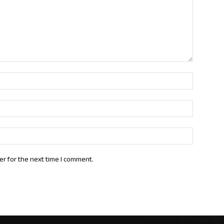
Name:*
Email:*
Website:
er for the next time I comment.