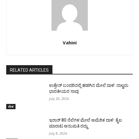
Vahini
RELATED ARTICLES
ಉಕ್ರೇನ್‌ ಬಂದರಿನಲ್ಲಿ ಹಡಗಿನ ಮೇಲೆ ದಾಳಿ: ನಾಲ್ವರು
ಭಾರತೀಯರ ಸಾವು
July 20, 2026
ದೇಶ
ಇರಾನ್‌ 80 ನೆಲೆಗಳ ಮೇಲೆ ಅಮೆರಿಕ ದಾಳಿ: ತೈಲ
ಮಾರಾಟ ಅನುಮತಿ ರದ್ದು
July 8, 2026