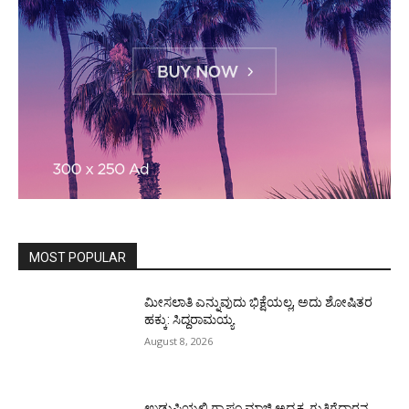
MOST POPULAR
ಮೀಸಲಾತಿ ಎನ್ನುವುದು ಭಿಕ್ಷೆಯಲ್ಲ, ಅದು ಶೋಷಿತರ
ಹಕ್ಕು: ಸಿದ್ದರಾಮಯ್ಯ
August 8, 2026
ಉಡುಪಿಯಲ್ಲಿ ಗ್ರಾಪಂ ಮಾಜಿ ಅಧ್ಯಕ್ಷ, ಗುತ್ತಿಗೆದಾರನ