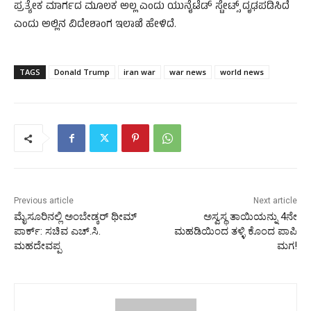
ಪ್ರತ್ಯೇಕ ಮಾರ್ಗದ ಮೂಲಕ ಅಲ್ಲ ಎಂದು ಯುನೈಟೆಡ್ ಸ್ಟೇಟ್ಸ್ ದೃಢಪಡಿಸಿದೆ
ಎಂದು ಅಲ್ಲಿನ ವಿದೇಶಾಂಗ ಇಲಾಖೆ ಹೇಳಿದೆ.
TAGS
Donald Trump
iran war
war news
world news
Previous article
Next article
ಮೈಸೂರಿನಲ್ಲಿ ಅಂಬೇಡ್ಕರ್ ಥೀಮ್
ಅಸ್ವಸ್ಥ ತಾಯಿಯನ್ನು 4ನೇ
ಪಾರ್ಕ್: ಸಚಿವ ಎಚ್.ಸಿ.
ಮಹಡಿಯಿಂದ ತಳ್ಳಿ ಕೊಂದ ಪಾಪಿ
ಮಹದೇವಪ್ಪ
ಮಗ!