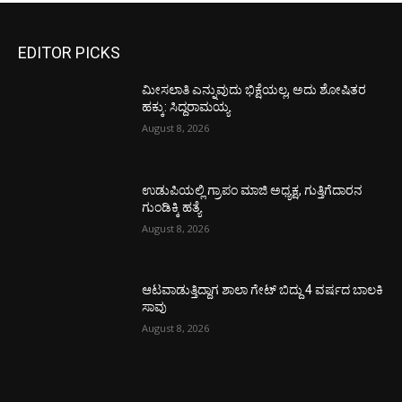
EDITOR PICKS
ಮೀಸಲಾತಿ ಎನ್ನುವುದು ಭಿಕ್ಷೆಯಲ್ಲ, ಅದು ಶೋಷಿತರ
ಹಕ್ಕು: ಸಿದ್ದರಾಮಯ್ಯ
August 8, 2026
ಉಡುಪಿಯಲ್ಲಿ ಗ್ರಾಪಂ ಮಾಜಿ ಅಧ್ಯಕ್ಷ, ಗುತ್ತಿಗೆದಾರನ
ಗುಂಡಿಕ್ಕಿ ಹತ್ಯೆ
August 8, 2026
ಆಟವಾಡುತ್ತಿದ್ದಾಗ ಶಾಲಾ ಗೇಟ್‌ ಬಿದ್ದು 4 ವರ್ಷದ ಬಾಲಕಿ
ಸಾವು
August 8, 2026