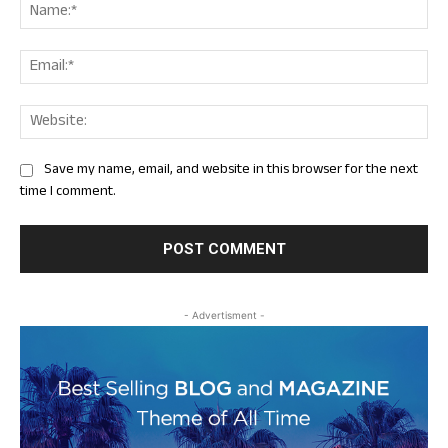
Nam
Ema
Web
Save my name, email, and website in this browser for the next
time I comment.
- Advertisment -