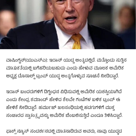
ವಾಷಿಂಗ್ಟನ್(ಯುಎಸ್‌ಎ): ಇರಾನ್ ಯುದ್ದ ಅಂತ್ಯದಲ್ಲಿದೆ. ಮತ್ತೊಂದು ಸುತ್ತಿನ
ಮಾತುಕತೆಯಲ್ಲಿ ಬಗೆಹರಿಯಬಹುದು ಎಂದು ಹೇಳುವ ಮೂಲಕ ಅಮೆರಿಕ
ಅಧ್ಯಕ್ಷ ಡೊನಾಲ್ಡ್​ ಟ್ರಂಪ್​ ಯುದ್ಧ ಅಂತ್ಯಗೊಳ್ಳುವ ಸೂಚನೆ ನೀಡಿದ್ದಾರೆ.
ಇರಾನ್​ ಬಂದರುಗಳಿಗೆ ದಿಗ್ಬಂಧನ ವಿಧಿಸುವಲ್ಲಿ ಅಮೆರಿಕ ಯಶಸ್ವಿಯಾಗಿದೆ
ಎಂದು ಕೇಂದ್ರ ಕಮಾಂಡ್ ಹೇಳಿದ ಕೆಲವೇ ಗಂಟೆಗಳ ಬಳಿಕ ಟ್ರಂಪ್​ ಈ
ಹೇಳಿಕೆ ನೀಡಿದ್ದಾರೆ. ಹರ್ಮುಜ್ ಜಲಸಂಧಿಯಲ್ಲಿ ಹಡಗುಗಳಿಗೆ ಮುಕ್ತ
ಸಂಚಾರದ ಸ್ವಾತಂತ್ರ್ಯವನ್ನು ಅಮೆರಿಕ ಬೆಂಬಲಿಸುತ್ತಿದೆ ಎಂದೂ ತಿಳಿಸಿದ್ದಾರೆ.
ಫಾಕ್ಸ್​​ ನ್ಯೂಸ್​ ಸಂದರ್ಶನದಲ್ಲಿ ಮಾತನಾಡಿರುವ ಅವರು, ನಾವು ಯುದ್ಧದ