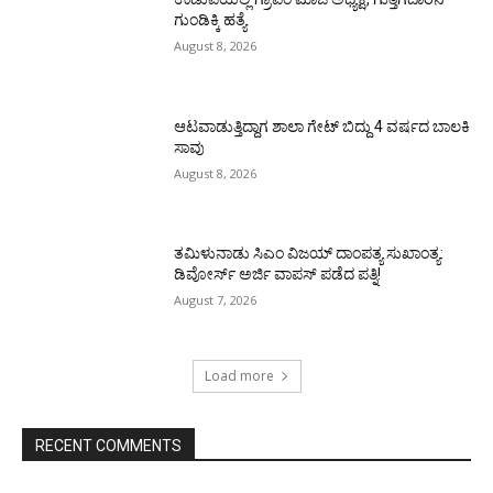
ಗುಂಡಿಕ್ಕಿ ಹತ್ಯೆ
August 8, 2026
ಆಟವಾಡುತ್ತಿದ್ದಾಗ ಶಾಲಾ ಗೇಟ್‌ ಬಿದ್ದು 4 ವರ್ಷದ ಬಾಲಕಿ
ಸಾವು
August 8, 2026
ತಮಿಳುನಾಡು ಸಿಎಂ ವಿಜಯ್‌ ದಾಂಪತ್ಯ ಸುಖಾಂತ್ಯ:
ಡಿವೋರ್ಸ್‌ ಅರ್ಜಿ ವಾಪಸ್‌ ಪಡೆದ ಪತ್ನಿ!
August 7, 2026
Load more
RECENT COMMENTS