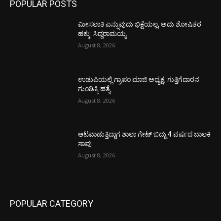
POPULAR POSTS
ಮೀಸಲಾತಿ ಎನ್ನುವುದು ಭಿಕ್ಷೆಯಲ್ಲ, ಅದು ಶೋಷಿತರ
ಹಕ್ಕು: ಸಿದ್ದರಾಮಯ್ಯ
August 8, 2026
ಉಡುಪಿಯಲ್ಲಿ ಗ್ರಾಪಂ ಮಾಜಿ ಅಧ್ಯಕ್ಷ, ಗುತ್ತಿಗೆದಾರನ
ಗುಂಡಿಕ್ಕಿ ಹತ್ಯೆ
August 8, 2026
ಆಟವಾಡುತ್ತಿದ್ದಾಗ ಶಾಲಾ ಗೇಟ್‌ ಬಿದ್ದು 4 ವರ್ಷದ ಬಾಲಕಿ
ಸಾವು
August 8, 2026
POPULAR CATEGORY