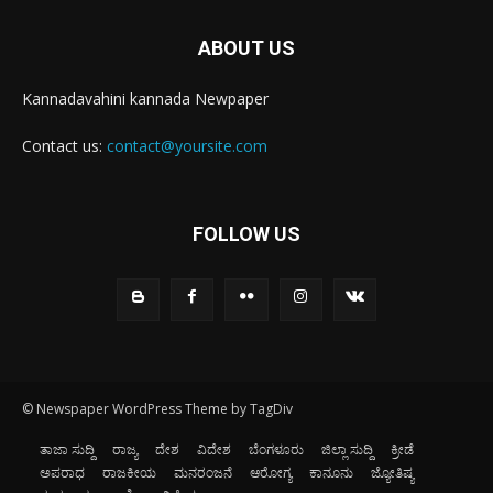
ABOUT US
Kannadavahini kannada Newpaper
Contact us:
contact@yoursite.com
FOLLOW US
© Newspaper WordPress Theme by TagDiv
ತಾಜಾ ಸುದ್ದಿ
ರಾಜ್ಯ
ದೇಶ
ವಿದೇಶ
ಬೆಂಗಳೂರು
ಜಿಲ್ಲಾ ಸುದ್ದಿ
ಕ್ರೀಡೆ
ಅಪರಾಧ
ರಾಜಕೀಯ
ಮನರಂಜನೆ
ಆರೋಗ್ಯ
ಕಾನೂನು
ಜ್ಯೋತಿಷ್ಯ