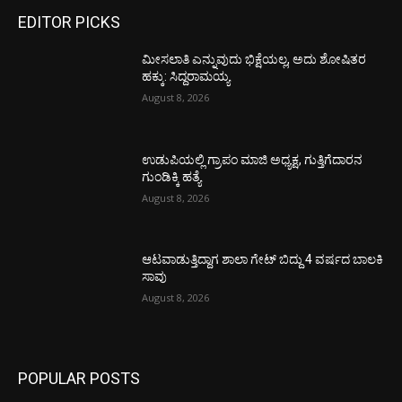
EDITOR PICKS
ಮೀಸಲಾತಿ ಎನ್ನುವುದು ಭಿಕ್ಷೆಯಲ್ಲ, ಅದು ಶೋಷಿತರ
ಹಕ್ಕು: ಸಿದ್ದರಾಮಯ್ಯ
August 8, 2026
ಉಡುಪಿಯಲ್ಲಿ ಗ್ರಾಪಂ ಮಾಜಿ ಅಧ್ಯಕ್ಷ, ಗುತ್ತಿಗೆದಾರನ
ಗುಂಡಿಕ್ಕಿ ಹತ್ಯೆ
August 8, 2026
ಆಟವಾಡುತ್ತಿದ್ದಾಗ ಶಾಲಾ ಗೇಟ್‌ ಬಿದ್ದು 4 ವರ್ಷದ ಬಾಲಕಿ
ಸಾವು
August 8, 2026
POPULAR POSTS