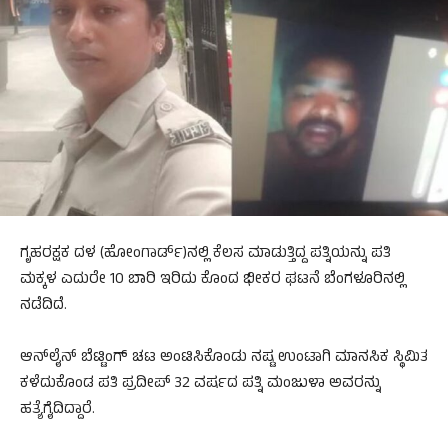
ಗೃಹರಕ್ಷಕ ದಳ (ಹೋಂಗಾರ್ಡ್)ನಲ್ಲಿ ಕೆಲಸ ಮಾಡುತ್ತಿದ್ದ ಪತ್ನಿಯನ್ನು ಪತಿ
ಮಕ್ಕಳ ಎದುರೇ 10 ಬಾರಿ ಇರಿದು ಕೊಂದ ಭೀಕರ ಘಟನೆ ಬೆಂಗಳೂರಿನಲ್ಲಿ
ನಡೆದಿದೆ.
ಆನ್‌ಲೈನ್ ಬೆಟ್ಟಿಂಗ್ ಚಟ ಅಂಟಿಸಿಕೊಂಡು ನಷ್ಟ ಉಂಟಾಗಿ ಮಾನಸಿಕ ಸ್ಥಿಮಿತ
ಕಳೆದುಕೊಂಡ ಪತಿ ಪ್ರದೀಪ್ 32 ವರ್ಷದ ಪತ್ನಿ ಮಂಜುಳಾ ಅವರನ್ನು
ಹತ್ಯೆಗೈದಿದ್ದಾರೆ.