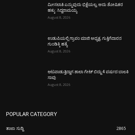
ಮೀಸಲಾತಿ ಎನ್ನುವುದು ಭಿಕ್ಷೆಯಲ್ಲ, ಅದು ಶೋಷಿತರ
ಹಕ್ಕು: ಸಿದ್ದರಾಮಯ್ಯ
August 8, 2026
ಉಡುಪಿಯಲ್ಲಿ ಗ್ರಾಪಂ ಮಾಜಿ ಅಧ್ಯಕ್ಷ, ಗುತ್ತಿಗೆದಾರನ
ಗುಂಡಿಕ್ಕಿ ಹತ್ಯೆ
August 8, 2026
ಆಟವಾಡುತ್ತಿದ್ದಾಗ ಶಾಲಾ ಗೇಟ್‌ ಬಿದ್ದು 4 ವರ್ಷದ ಬಾಲಕಿ
ಸಾವು
August 8, 2026
POPULAR CATEGORY
ತಾಜಾ ಸುದ್ದಿ
2865