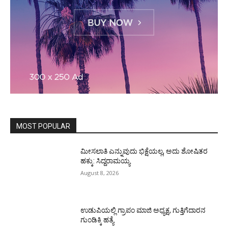
MOST POPULAR
ಮೀಸಲಾತಿ ಎನ್ನುವುದು ಭಿಕ್ಷೆಯಲ್ಲ, ಅದು ಶೋಷಿತರ
ಹಕ್ಕು: ಸಿದ್ದರಾಮಯ್ಯ
August 8, 2026
ಉಡುಪಿಯಲ್ಲಿ ಗ್ರಾಪಂ ಮಾಜಿ ಅಧ್ಯಕ್ಷ, ಗುತ್ತಿಗೆದಾರನ
ಗುಂಡಿಕ್ಕಿ ಹತ್ಯೆ