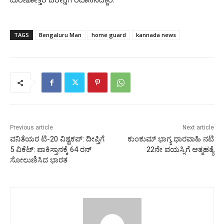
ಮರಣೋತ್ತರ ಪರೀಕ್ಷೆಗೆ ರವಾನಿಸಿದ್ದಾರೆ.
TAGS
Bengaluru Man
home guard
kannada news
Previous article
Next article
ವನಿತೆಯರ‌ ಟಿ-20 ವಿಶ್ವಕಪ್: ದೀಪ್ತಿಗೆ
ಕುಂಕುಮ್ ಭಾಗ್ಯ ಧಾರವಾಹಿ ನಟಿ
5 ವಿಕೆಟ್:‌ ಪಾಕಿಸ್ತಾನಕ್ಕೆ 64 ರನ್‌
22ನೇ ವಯಸ್ಸಿಗೆ ಆತ್ಮಹತ್ಯೆ
ಸೋಲುಣಿಸಿದ ಭಾರತ