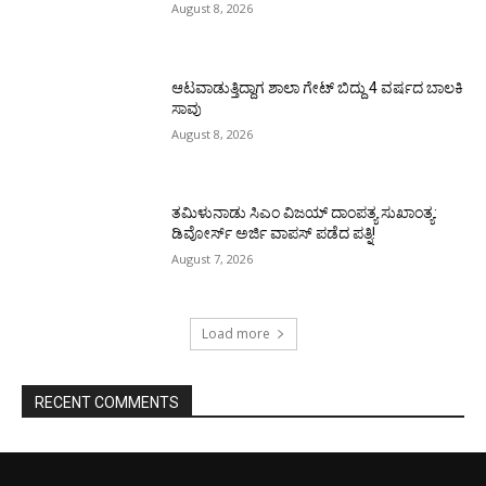
August 8, 2026
ಆಟವಾಡುತ್ತಿದ್ದಾಗ ಶಾಲಾ ಗೇಟ್‌ ಬಿದ್ದು 4 ವರ್ಷದ ಬಾಲಕಿ
ಸಾವು
August 8, 2026
ತಮಿಳುನಾಡು ಸಿಎಂ ವಿಜಯ್‌ ದಾಂಪತ್ಯ ಸುಖಾಂತ್ಯ:
ಡಿವೋರ್ಸ್‌ ಅರ್ಜಿ ವಾಪಸ್‌ ಪಡೆದ ಪತ್ನಿ!
August 7, 2026
Load more
RECENT COMMENTS