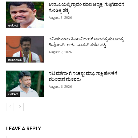
ಉಡುಪಿಯಲ್ಲಿ ಗ್ರಾಪಂ ಮಾಜಿ ಅಧ್ಯಕ್ಷ, ಗುತ್ತಿಗೆದಾರನ
ಗುಂಡಿಕ್ಕಿ ಹತ್ಯೆ
August 8, 2026
ಅಪರಾಧ
ತಮಿಳುನಾಡು ಸಿಎಂ ವಿಜಯ್‌ ದಾಂಪತ್ಯ ಸುಖಾಂತ್ಯ:
ಡಿವೋರ್ಸ್‌ ಅರ್ಜಿ ವಾಪಸ್‌ ಪಡೆದ ಪತ್ನಿ!
August 7, 2026
ಮನರಂಜನೆ
ನಟ ದರ್ಶನ್ ಗೆ ಸಂಕಷ್ಟ: ಮಾಫಿ ಸಾಕ್ಷಿ ಹೇಳಿಕೆಗೆ
ಮುಂದಾದ ಮೂವರು
August 6, 2026
ಅಪರಾಧ
LEAVE A REPLY