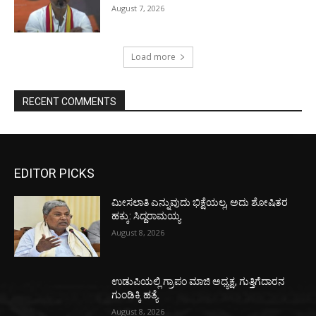
August 7, 2026
Load more
RECENT COMMENTS
EDITOR PICKS
ಮೀಸಲಾತಿ ಎನ್ನುವುದು ಭಿಕ್ಷೆಯಲ್ಲ, ಅದು ಶೋಷಿತರ
ಹಕ್ಕು: ಸಿದ್ದರಾಮಯ್ಯ
August 8, 2026
ಉಡುಪಿಯಲ್ಲಿ ಗ್ರಾಪಂ ಮಾಜಿ ಅಧ್ಯಕ್ಷ, ಗುತ್ತಿಗೆದಾರನ
ಗುಂಡಿಕ್ಕಿ ಹತ್ಯೆ
August 8, 2026