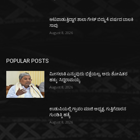
ಆಟವಾಡುತ್ತಿದ್ದಾಗ ಶಾಲಾ ಗೇಟ್‌ ಬಿದ್ದು 4 ವರ್ಷದ ಬಾಲಕಿ
ಸಾವು
August 8, 2026
POPULAR POSTS
ಮೀಸಲಾತಿ ಎನ್ನುವುದು ಭಿಕ್ಷೆಯಲ್ಲ, ಅದು ಶೋಷಿತರ
ಹಕ್ಕು: ಸಿದ್ದರಾಮಯ್ಯ
August 8, 2026
ಉಡುಪಿಯಲ್ಲಿ ಗ್ರಾಪಂ ಮಾಜಿ ಅಧ್ಯಕ್ಷ, ಗುತ್ತಿಗೆದಾರನ
ಗುಂಡಿಕ್ಕಿ ಹತ್ಯೆ
August 8, 2026