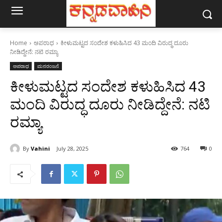
Home
ಅಪರಾಧ
ಕೀಳುಮಟ್ಟದ ಸಂದೇಶ ಕಳುಹಿಸಿದ 43 ಮಂದಿ ವಿರುದ್ಧ ದೂರು
ನೀಡಿದ್ದೇನೆ: ನಟಿ ರಮ್ಯಾ
ಅಪರಾಧ
ಮನರಂಜನೆ
ಕೀಳುಮಟ್ಟದ ಸಂದೇಶ ಕಳುಹಿಸಿದ 43
ಮಂದಿ ವಿರುದ್ಧ ದೂರು ನೀಡಿದ್ದೇನೆ: ನಟಿ
ರಮ್ಯಾ
By
Vahini
July 28, 2025
764
0