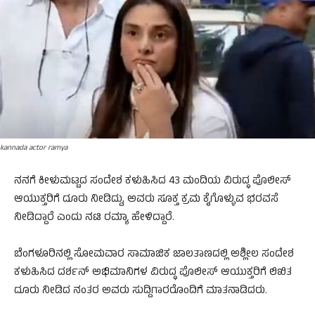
kannada actor ramya
ನನಗೆ ಕೀಳುಮಟ್ಟದ ಸಂದೇಶ ಕಳುಹಿಸಿದ 43 ಮಂದಿಯ ವಿರುದ್ಧ ಪೊಲೀಸ್
ಆಯುಕ್ತರಿಗೆ ದೂರು ನೀಡಿದ್ದು, ಅವರು ಸೂಕ್ತ ಕ್ರಮ ಕೈಗೊಳ್ಳುವ ಭರವಸೆ
ನೀಡಿದ್ದಾರೆ ಎಂದು ನಟಿ ರಮ್ಯಾ ಹೇಳಿದ್ದಾರೆ.
ಬೆಂಗಳೂರಿನಲ್ಲಿ ಸೋಮವಾರ ಸಾಮಾಜಿಕ ಜಾಲತಾಣದಲ್ಲಿ ಅಶ್ಲೀಲ ಸಂದೇಶ
ಕಳುಹಿಸಿದ ದರ್ಶನ್ ಅಭಿಮಾನಿಗಳ ವಿರುದ್ಧ ಪೊಲೀಸ್ ಆಯುಕ್ತರಿಗೆ ಲಿಖಿತ
ದೂರು ನೀಡಿದ ನಂತರ ಅವರು ಸುದ್ದಿಗಾರರೊಂದಿಗೆ ಮಾತನಾಡಿದರು.