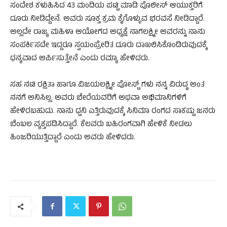
ಸಂದೇಶ ಕಳುಹಿಸಿದ 43 ಮಂದಿಯ ಪಟ್ಟಿ ಮಾಡಿ ಪೊಲೀಸ್ ಆಯುಕ್ತರಿಗೆ
ದೂರು ನೀಡಿದ್ದೇನೆ. ಅವರು ಸೂಕ್ತ ಕ್ರಮ ಕೈಗೊಳ್ಳುವ ಭರವಸೆ ನೀಡಿದ್ದಾರೆ.
ಅಲ್ಲದೇ ರಾಜ್ಯ ಮಹಿಳಾ ಆಯೋಗದ ಅಧ್ಯಕ್ಷೆ ನಾಗಲಕ್ಷ್ಮೀ ಅವರನ್ನು ನಾನು
ಸಂಪರ್ಕಿಸದೇ ಇದ್ದರೂ ಸ್ವಯಂಪ್ರೇರಿತ ದೂರು ದಾಖಲಿಸಿಕೊಂಡಿರುವುದಕ್ಕೆ
ಧನ್ಯವಾದ ಅರ್ಪಿಸುತ್ತೇನೆ ಎಂದು ರಮ್ಯಾ ಹೇಳಿದರು.
ಸಹ ನಟಿ ರಕ್ಷಿತಾ ಹಾಗೂ ವಿಜಯಲಕ್ಷ್ಮೀ ಪೋಸ್ಟ್ ಗಳು ನನ್ನ ವಿರುದ್ಧ ಅಂತ
ನನಗೆ ಅನಿಸಿಲ್ಲ. ಅವರು ಬೇರೆಯವರಿಗೆ ಅಥವಾ ಅಭಿಮಾನಿಗಳಿಗೆ
ಹೇಳಿರಬಹುದು. ನಾನು ಧ್ವನಿ ಎತ್ತಿರುವುದಕ್ಕೆ ಸಿನಿಮಾ ರಂಗದ ಸಾಕಷ್ಟು ಜನರು
ಬೆಂಬಲ ವ್ಯಕ್ತಪಡಿಸಿದ್ದಾರೆ. ಕೆಲವರು ಬಹಿರಂಗವಾಗಿ ಹೇಳಿಕೆ ನೀಡಲು
ಹಿಂಜರಿಯುತ್ತಿದ್ದಾರೆ ಎಂದು ಅವರು ಹೇಳಿದರು.