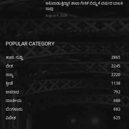
ಆಟವಾಡುತ್ತಿದ್ದಾಗ ಶಾಲಾ ಗೇಟ್‌ ಬಿದ್ದು 4 ವರ್ಷದ ಬಾಲಕಿ
ಸಾವು
August 8, 2026
POPULAR CATEGORY
ತಾಜಾ ಸುದ್ದಿ
2865
ದೇಶ
2245
ರಾಜ್ಯ
2220
ಕ್ರೀಡೆ
1138
ಅಪರಾಧ
792
ರಾಜಕೀಯ
686
ಬೆಂಗಳೂರು
682
ವಿದೇಶ
625