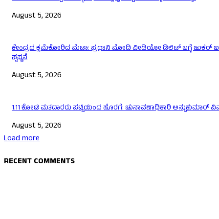
August 5, 2026
ಕೇಂದ್ರದ ಕ್ಷಮೆಕೋರಿದ ಮೆಟಾ: ಪ್ರಧಾನಿ ಮೋದಿ ವೀಡಿಯೋ ಡಿಲಿಟ್ ಬಗ್ಗೆ ಜುಕರ್ ಬ
ಸ್ಪಷ್ಟನೆ
August 5, 2026
1.11 ಕೋಟಿ ಮತದಾರರು ಪಟ್ಟಿಯಿಂದ ಹೊರಗೆ: ಚುನಾವಣಾಧಿಕಾರಿ ಅನ್ಬುಕುಮಾರ್ ವ
August 5, 2026
Load more
RECENT COMMENTS
EDITOR PICKS