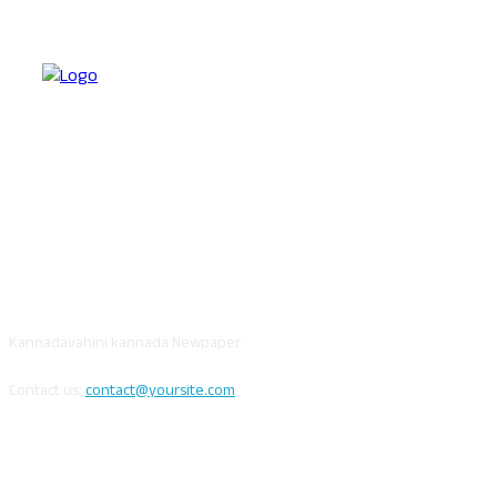
ABOUT US
Kannadavahini kannada Newpaper
Contact us:
contact@yoursite.com
FOLLOW US