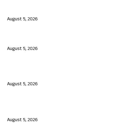
ಯಾದಗಿರಿಯಲ್ಲಿ ಕೆಮಿಕಲ್ ಸೋರಿಕೆ: ಮೂವರು ಕಾರ್ಮಿಕರ ದುರ್ಮರಣ
August 5, 2026
ರಾಯಚೂರು-ಕೊಪ್ಪಳ-ಬಳ್ಳಾರಿ ಭಾಗದಲ್ಲಿ ಕೈಕೊಟ್ಟ ಮಳೆ: ಅಕ್ಕಿ ದರ ಗಗನಕ್ಕೆ?
August 5, 2026
ಕೇಂದ್ರದ ಕ್ಷಮೆಕೋರಿದ ಮೆಟಾ: ಪ್ರಧಾನಿ ಮೋದಿ ವೀಡಿಯೋ ಡಿಲಿಟ್ ಬಗ್ಗೆ ಜುಕರ್ ಬ
ಸ್ಪಷ್ಟನೆ
August 5, 2026
POPULAR POSTS
ಯಾದಗಿರಿಯಲ್ಲಿ ಕೆಮಿಕಲ್ ಸೋರಿಕೆ: ಮೂವರು ಕಾರ್ಮಿಕರ ದುರ್ಮರಣ
August 5, 2026