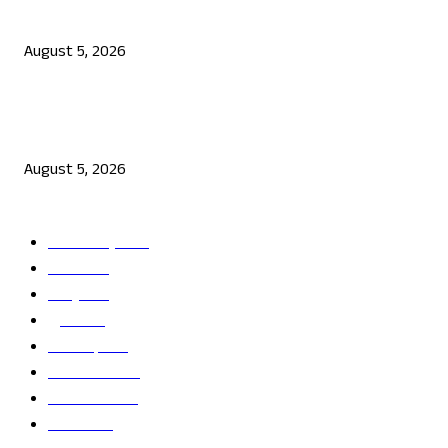
ರಾಯಚೂರು-ಕೊಪ್ಪಳ-ಬಳ್ಳಾರಿ ಭಾಗದಲ್ಲಿ ಕೈಕೊಟ್ಟ ಮಳೆ: ಅಕ್ಕಿ ದರ ಗಗನಕ್ಕೆ?
August 5, 2026
ಕೇಂದ್ರದ ಕ್ಷಮೆಕೋರಿದ ಮೆಟಾ: ಪ್ರಧಾನಿ ಮೋದಿ ವೀಡಿಯೋ ಡಿಲಿಟ್ ಬಗ್ಗೆ ಜುಕರ್ ಬ
ಸ್ಪಷ್ಟನೆ
August 5, 2026
POPULAR CATEGORY
ತಾಜಾ ಸುದ್ದಿ
2865
ದೇಶ
2243
ರಾಜ್ಯ
2216
ಕ್ರೀಡೆ
1138
ಅಪರಾಧ
789
ರಾಜಕೀಯ
686
ಬೆಂಗಳೂರು
681
ವಿದೇಶ
625