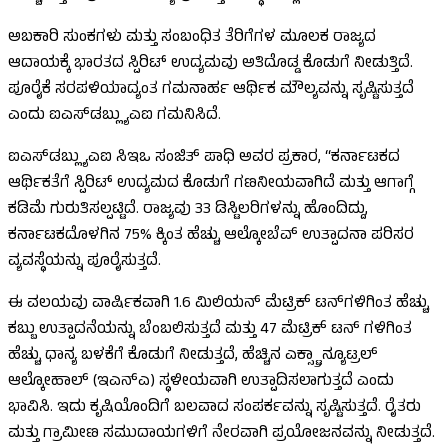
ಅಬಕಾರಿ ಸುಂಕಗಳು ಮತ್ತು ಸಂಬಂಧಿತ ತೆರಿಗೆಗಳ ಮೂಲಕ ರಾಜ್ಯದ
ಆದಾಯಕ್ಕೆ ಭಾರತದ ಸ್ಪಿರಿಟ್ ಉದ್ಯಮವು ಅತಿದೊಡ್ಡ ಕೊಡುಗೆ ನೀಡುತ್ತಿದೆ.
ಪೂರೈಕೆ ಸರಪಳಿಯಾದ್ಯಂತ ಗಮನಾರ್ಹ ಆರ್ಥಿಕ ಮೌಲ್ಯವನ್ನು ಸೃಷ್ಟಿಸುತ್ತದೆ
ಎಂದು ಐಎಸ್‌ಡಬ್ಲ್ಯುಎಐ ಗಮನಿಸಿದೆ.
ಐಎಸ್‌ಡಬ್ಲ್ಯುಎಐ ಸಿಇಒ ಸಂಜಿತ್ ಪಾಧಿ ಅವರ ಪ್ರಕಾರ, “ಕರ್ನಾಟಕದ
ಆರ್ಥಿಕತೆಗೆ ಸ್ಪಿರಿಟ್ ಉದ್ಯಮದ ಕೊಡುಗೆ ಗಣನೀಯವಾಗಿದೆ ಮತ್ತು ಆಗಾಗ್ಗೆ
ಕಡಿಮೆ ಗುರುತಿಸಲ್ಪಟ್ಟಿದೆ. ರಾಜ್ಯವು 33 ಡಿಸ್ಟಿಲರಿಗಳನ್ನು ಹೊಂದಿದ್ದು,
ಕರ್ನಾಟಕದೊಳಗಿನ 75% ಕ್ಕಿಂತ ಹೆಚ್ಚು ಆಲ್ಕೋಬೆವ್ ಉತ್ಪಾದನಾ ಪರಿಸರ
ವ್ಯವಸ್ಥೆಯನ್ನು ಪೂರೈಸುತ್ತದೆ.
ಈ ವಲಯವು ವಾರ್ಷಿಕವಾಗಿ 1.6 ಮಿಲಿಯನ್ ಮೆಟ್ರಿಕ್ ಟನ್‌ಗಳಿಗಿಂತ ಹೆಚ್ಚು
ಕಬ್ಬು ಉತ್ಪಾದನೆಯನ್ನು ಬೆಂಬಲಿಸುತ್ತದೆ ಮತ್ತು 47 ಮೆಟ್ರಿಕ್ ಟನ್ ಗಳಿಗಿಂತ
ಹೆಚ್ಚು ಧಾನ್ಯ ಬಳಕೆಗೆ ಕೊಡುಗೆ ನೀಡುತ್ತದೆ, ಹೆಚ್ಚಿನ ಎಕ್ಸ್ಟ್ರಾ ನ್ಯೂಟ್ರಲ್
ಆಲ್ಕೋಹಾಲ್ (ಇಎನ್ಎ) ಸ್ಥಳೀಯವಾಗಿ ಉತ್ಪಾದಿಸಲಾಗುತ್ತದೆ ಎಂದು
ಭಾವಿಸಿ. ಇದು ಕೃಷಿಯೊಂದಿಗೆ ಬಲವಾದ ಸಂಪರ್ಕವನ್ನು ಸೃಷ್ಟಿಸುತ್ತದೆ. ರೈತರು
ಮತ್ತು ಗ್ರಾಮೀಣ ಸಮುದಾಯಗಳಿಗೆ ನೇರವಾಗಿ ಪ್ರಯೋಜನವನ್ನು ನೀಡುತ್ತದೆ.