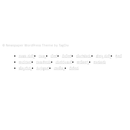
© Newspaper WordPress Theme by TagDiv
ತಾಜಾ ಸುದ್ದಿ
ರಾಜ್ಯ
ದೇಶ
ವಿದೇಶ
ಬೆಂಗಳೂರು
ಜಿಲ್ಲಾ ಸುದ್ದಿ
ಕ್ರೀಡೆ
ಅಪರಾಧ
ರಾಜಕೀಯ
ಮನರಂಜನೆ
ಆರೋಗ್ಯ
ಕಾನೂನು
ಜ್ಯೋತಿಷ್ಯ
ತಂತ್ರಜ್ಞಾನ
ವಾಣಿಜ್ಯ
ವಿಶೇಷ