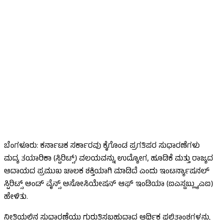
ಬೆಂಗಳೂರು: ಕರ್ನಾಟಕ ಸರ್ಕಾರವು ಕೈಗೊಂಡ ಪ್ರಗತಿಪರ ಸುಧಾರಣೆಗಳು
ಮದ್ಯ ತಯಾರಿಕಾ (ಸ್ಪಿರಿಟ್ಸ್) ವಲಯವನ್ನು ಉದ್ಯೋಗ, ಹೂಡಿಕೆ ಮತ್ತು ರಾಜ್ಯದ
ಆದಾಯದ ಪ್ರಮುಖ ಚಾಲಕ ಶಕ್ತಿಯಾಗಿ ಮಾಡಿದೆ ಎಂದು ಇಂಟರ್ನ್ಯಾಷನಲ್
ಸ್ಪಿರಿಟ್ಸ್ ಅಂಡ್ ವೈನ್ಸ್ ಅಸೋಸಿಯೇಷನ್ ಆಫ್ ಇಂಡಿಯಾ (ಐಎಸ್ಡಬ್ಲ್ಯುಎಐ)
ಹೇಳಿತು.
ನೀತಿಯಲ್ಲಿನ ಸುಧಾರಣೆಯು ಗುರುತಿಸಬಹುದಾದ ಆರ್ಥಿಕ ಫಲಿತಾಂಶಗಳನ್ನು