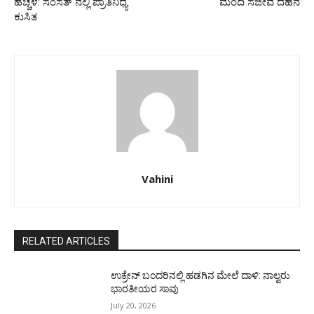
ಹೆಚ್ಚಳ: ಸಂಸತ್ ನಲ್ಲಿ ಪ್ರಾತಿನಿಧ್ಯ
ಮಂದಿ ಸಜೀವ ದಹನ
ಕುಸಿತ
Vahini
RELATED ARTICLES
ಉಕ್ರೇನ್‌ ಬಂದರಿನಲ್ಲಿ ಹಡಗಿನ ಮೇಲೆ ದಾಳಿ: ನಾಲ್ವರು
ಭಾರತೀಯರ ಸಾವು
July 20, 2026