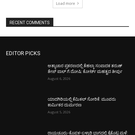
Load more
RECENT COMMENTS
EDITOR PICKS
ಅತ್ಯಾಚಾರ ಪ್ರಕರಣದಲ್ಲಿ ತೆಹಲ್ಕಾ ಸಂಪಾದಕ ತರುಣ್‌
ತೇಜ್‌ ಪಾಲ್‌ ಗೆ ದೋಷಿ: ಕೋರ್ಟ್‌ ಮಹತ್ವದ ತೀರ್ಪು
August 6, 2026
ಯಾದಗಿರಿಯಲ್ಲಿ ಕೆಮಿಕಲ್ ಸೋರಿಕೆ: ಮೂವರು
ಕಾರ್ಮಿಕರ ದುರ್ಮರಣ
August 5, 2026
ರಾಯಚೂರು-ಕೊಪ್ಪಳ-ಬಳ್ಳಾರಿ ಭಾಗದಲ್ಲಿ ಕೈಕೊಟ್ಟ ಮಳೆ: