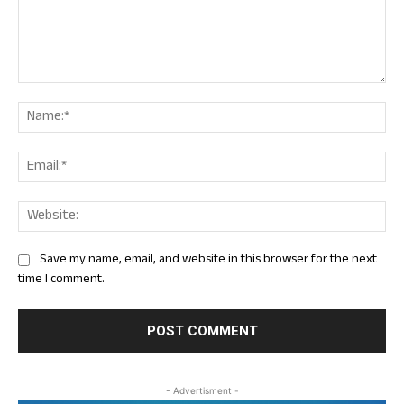
Comment:
Nam
Ema
Web
Save my name, email, and website in this browser for the next
time I comment.
- Advertisment -