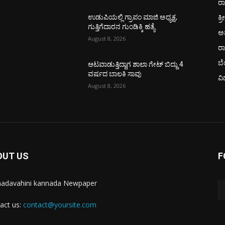
ರಾ
ಕ್ರ
ಉಡುಪಿಯಲ್ಲಿ ಗ್ರಾಪಂ ಮಾಜಿ ಅಧ್ಯಕ್ಷ,
ಗುತ್ತಿಗೆದಾರನ ಗುಂಡಿಕ್ಕಿ ಹತ್ಯೆ
ಅ
August 8, 2026
ರ
ಬ
ಆಟವಾಡುತ್ತಿದ್ದಾಗ ಶಾಲಾ ಗೇಟ್‌ ಬಿದ್ದು 4
ವರ್ಷದ ಬಾಲಕಿ ಸಾವು
ವಿ
August 8, 2026
OUT US
F
adavahini kannada Newpaper
act us:
contact@yoursite.com