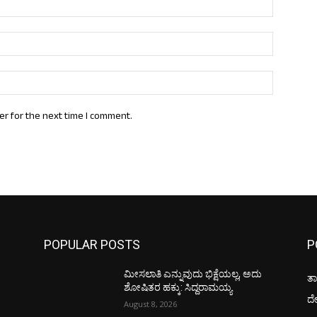
Email:*
Website:
er for the next time I comment.
POPULAR POSTS
P
ಮೀಸಲಾತಿ ಎನ್ನುವುದು ಭಿಕ್ಷೆಯಲ್ಲ, ಅದು
ತಾ
ಶೋಷಿತರ ಹಕ್ಕು: ಸಿದ್ದರಾಮಯ್ಯ
ದ
August 8, 2026