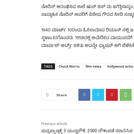
ನೊರಿಸ್‌ ಆರಂಭಿಸಿದ ಶಾಲೆ ಚುನ್‌ ಕುಕ್‌ ಡು ಜಗತ್ತಿನಾದ್ಯಂತ 33
ಸಾಪ್ತಾಹಿಕ ನೊರಿಸ್‌ ಅವರಿಗೆ ವಿಶೇಷ ಗೌರವ ನೀಡಿ ಸನ್ಮಾನ
1940 ಮಾರ್ಚ್‌ 10ರಂದು ಓಕಲಾಮಾದ ರಿಯಾನ್‌ ನಲ್ಲಿ ಜನಿಸ
ಸ್ಥಳಾಂತರಗೊಂಡರು. 1958ರಲ್ಲಿ ಅಮೆರಿಕದ ವಾಯುಪಡೆಗೆ 
ಮಾರ್ಷಲ್‌ ಆರ್ಟ್ಸ್‌ ಕಲಿತು ಅದನ್ನೇ ಫ್ಯಾಷನ್‌ ಆಗಿ ಬೆಳೆಸ
TAGS
Chuck Norris
film news
hollywood actor
Share
Previous article
ಮಧ್ಯಪ್ರಾಚ್ಯಕ್ಕೆ 3 ಯುದ್ಧನೌಕೆ, 2500 ನೌಕಾಪಡೆ ರವಾನಿಸಿದ