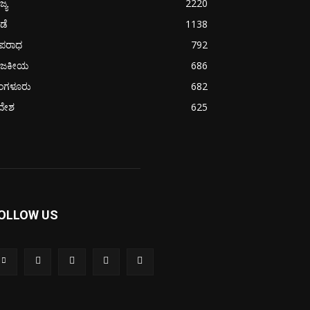
ಜ್ಯ
2220
ೀಡೆ
1138
ಪರಾಧ
792
ಾಜಕೀಯ
686
ೆಂಗಳೂರು
682
ದೇಶ
625
OLLOW US