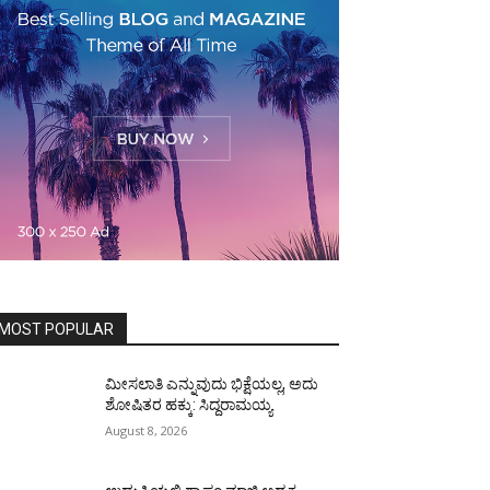
MOST POPULAR
ಮೀಸಲಾತಿ ಎನ್ನುವುದು ಭಿಕ್ಷೆಯಲ್ಲ, ಅದು
ಶೋಷಿತರ ಹಕ್ಕು: ಸಿದ್ದರಾಮಯ್ಯ
August 8, 2026