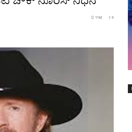
ಟ ಚೌಕ್‌ ನೊರಿಸ್‌ ನಿಧನ
1162
0