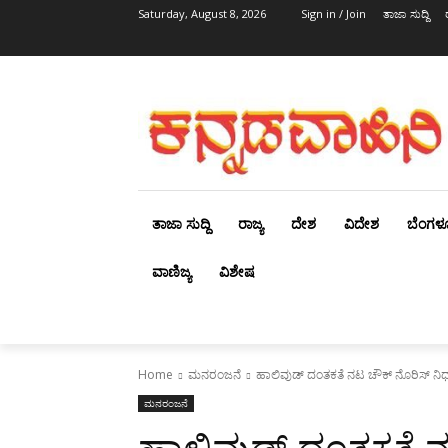
Saturday, August 8, 2026
Sign in / Join
ತಾಜಾ ಸುದ್ದಿ
ತಾಜಾ ಸುದ್ದಿ
ರಾಜ್ಯ
ದೇಶ
ವಿದೇಶ
ಬೆಂಗಳ
ವಾಣಿಜ್ಯ
ವಿಶೇಷ
Home
ಮನರಂಜನೆ
ಹಾಲಿವುಡ್‌ ದಂತಕತೆ ನಟ ಚೌಕ್‌ ನೊರಿಸ್‌ ನಿ
ಮನರಂಜನೆ