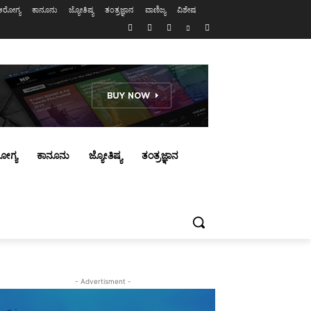
ಆರೋಗ್ಯ
ಕಾನೂನು
ಜ್ಯೋತಿಷ್ಯ
ತಂತ್ರಜ್ಞಾನ
ವಾಣಿಜ್ಯ
ವಿಶೇಷ
ೋಗ್ಯ
ಕಾನೂನು
ಜ್ಯೋತಿಷ್ಯ
ತಂತ್ರಜ್ಞಾನ
- Advertisment -