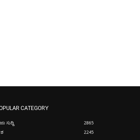
OPULAR CATEGORY
ಜಾ ಸುದ್ದಿ
2865
ೇಶ
2245