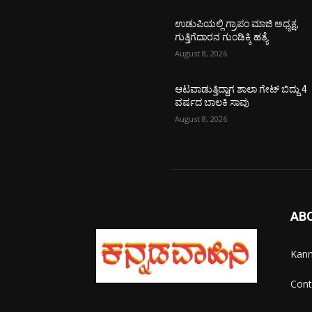
ಉಡುಪಿಯಲ್ಲಿ ಗ್ರಾಪಂ ಮಾಜಿ ಅಧ್ಯಕ್ಷ,
ಗುತ್ತಿಗೆದಾರನ ಗುಂಡಿಕ್ಕಿ ಹತ್ಯೆ
August 8, 2026
ಆಟವಾಡುತ್ತಿದ್ದಾಗ ಶಾಲಾ ಗೇಟ್‌ ಬಿದ್ದು 4
ವರ್ಷದ ಬಾಲಕಿ ಸಾವು
August 8, 2026
AB
Kann
Cont