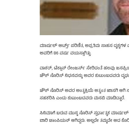
ಮಾರ್ಷಲ್‌ ಆರ್ಟ್ಸ್‌ ಪರಿಣಿತ, ಅಪ್ರತಿಮ ಸಾಹಸ ದೃಶ್ಯಗಳ 
ಅವರಿಗೆ 86 ವರ್ಷ ವಯಸ್ಸಾಗಿತ್ತು.
ವಾಕರ್‌, ಟೆಕ್ಸಾಸ್‌ ರೇಂಜರ್ಸ್‌ ಸೇರಿದಂತೆ ಹಲವು ಜನಪ
ಚೌಕ್‌ ನೊರಿಸ್‌ ನಿಧನವನ್ನು ಅವರ ಕುಟುಂಬದವರು ದೃಢಪಡಿಸಿ
ಚೌಕ್‌ ನೊರಿಸ್‌ ಅವರ ಅಂತ್ಯಕ್ರಿಯೆ ಅತ್ಯಂತ ಖಾಸಗಿ 
ಸಹಕರಿಸಿ ಎಂದು ಕುಟುಂಬದವರು ಮನವಿ ಮಾಡಿದ್ದಾರೆ.
ಸಿನಿಮಾಗೆ ಬರುವ ಮುನ್ನ ನೊರಿಸ್‌ ಸ್ಪರ್ಧಾತ್ಮಕ ಮಾರ್ಷಲ್‌ ಆರ್
ಬಾರಿ ಚಾಂಪಿಯನ್‌ ಆಗಿದ್ದರು. ಅಲ್ಲದೇ ತಮ್ಮದೇ ಆದ ಕೊರಿಯ