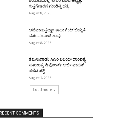
ಉಡುಪಿಯಲ್ಲಿ ಗ್ರಾಪಂ ಮಾಜಿ ಅಧ್ಯಕ್ಷ,
ಗುತ್ತಿಗೆದಾರನ ಗುಂಡಿಕ್ಕಿ ಹತ್ಯೆ
August 8, 2026
ಆಟವಾಡುತ್ತಿದ್ದಾಗ ಶಾಲಾ ಗೇಟ್‌ ಬಿದ್ದು 4
ವರ್ಷದ ಬಾಲಕಿ ಸಾವು
August 8, 2026
ತಮಿಳುನಾಡು ಸಿಎಂ ವಿಜಯ್‌ ದಾಂಪತ್ಯ
ಸುಖಾಂತ್ಯ: ಡಿವೋರ್ಸ್‌ ಅರ್ಜಿ ವಾಪಸ್‌
ಪಡೆದ ಪತ್ನಿ!
August 7, 2026
Load more
RECENT COMMENTS