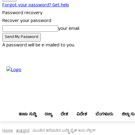
Forgot your password? Get help
Password recovery
Recover your password
your email
A password will be e-mailed to you.
Sunday, August 9, 2026
Sign in / Join
ತಾಜಾ ಸುದ್ದಿ
ರಾಜ್ಯ
ದೇಶ
ವಿದೇಶ
ತಾಜಾ ಸುದ್ದಿ
ರಾಜ್ಯ
ದೇಶ
ವಿದೇಶ
ಬೆಂಗಳೂರು
ಜಿಲ್ಲಾ ಸುದ
Home
ತಂತ್ರಜ್ಞಾನ
ಮುಂದಿನ ತಲೆಮಾರಿನ ಎಲೆಕ್ಟ್ರಿಫೈಡ್ ಕಾರು ಲೆಕ್ಸಸ್!