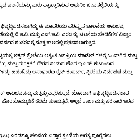
ಯದ ಚಲನೆಯನ್ನು ಮರು ವ್ಯಾಖ್ಯಾನಿಸುವ ಆಧುನಿಕ ಜೀವನಶೈಲಿಯನ್ನು
ಯಡಿ ಅಭಿವೃದ್ಧಿಪಡಿಸಲಾಗಿದ್ದು ಈ ಮಾದರಿಯು ಪರಿಷ್ಕೃತ ಚಾಲನೆಯ ಅನುಭವ,
ಣೆಯಲ್ಲಿ ಬಿ.ಇ.ವಿ. ಮತ್ತು ಎಚ್.ಇ.ವಿ. ಎರಡನ್ನು ಚಲನೆಯ ಬೇಡಿಕೆಗಳ ವಿಸ್ತಾರ
್ಷದ ನಂತರದಲ್ಲಿ ಸೂಕ್ತ ಕಾಲದಲ್ಲಿ ಪ್ರಕಟಿಸಲಾಗುತ್ತದೆ.
ಲಿ ಲೆಕ್ಸಸ್ ಶ್ರೇಣಿಯ ಅತ್ಯಂತ ಜನಪ್ರಿಯ ಮಾಡೆಲ್ ಗಳಲ್ಲಿ ಒಂದಾಗಿದೆ ಮತ್ತು
ಯ ಮತ್ತು ಸುರಕ್ಷತೆಗೆ ಗೌರವ ನೀಡುವ ಹೊಸ ಇ.ಎಸ್. ಕುಟುಂಬದ
್ನು ಹಪಂದಿದ್ದು ಅಸಾಧಾರಣ ರೈಡ್ ಕಂಫರ್ಟ್, ಸ್ಥಿರತೆಯ ನಿರ್ವಹಣೆ ಮತ್ತು
ಅನುಭವವನ್ನು ಮತ್ತಷ್ಟು ಎತ್ತರಿಸುತ್ತದೆ. ಹೊಸದಾಗಿ ಅಭಿವೃದ್ಧಿಪಡಿಸಲಾದ
ದ ಹೊರಹೊಮ್ಮುವಿಕೆ ಕಡಿಮೆ ಮಾಡುತ್ತದೆ, ಅಲ್ಲದೆ ತಾಜಾ ಮತ್ತು ಸರಿಸಾಟಿ ಇರದ
ಚ್.ಇ.ವಿ.) ಎರಡನ್ನೂ ಚಲನೆಯ ವಿಸ್ತಾರ ಶ್ರೇಣಿಯ ಅಗತ್ಯ ಪೂರೈಸಲು