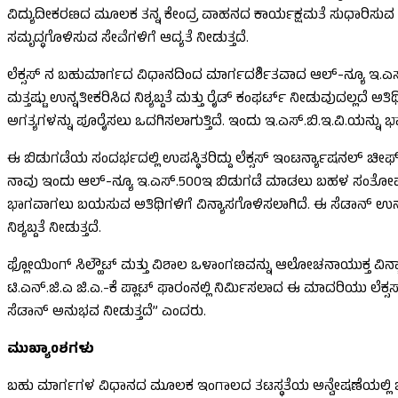
ವಿದ್ಯುದೀಕರಣದ ಮೂಲಕ ತನ್ನ ಕೇಂದ್ರ ವಾಹನದ ಕಾರ್ಯಕ್ಷಮತೆ ಸುಧಾರಿಸುವ 
ಸಮೃದ್ಧಗೊಳಿಸುವ ಸೇವೆಗಳಿಗೆ ಆದ್ಯತೆ ನೀಡುತ್ತದೆ.
ಲೆಕ್ಸಸ್ ನ ಬಹುಮಾರ್ಗದ ವಿಧಾನದಿಂದ ಮಾರ್ಗದರ್ಶಿತವಾದ ಆಲ್-ನ್ಯೂ ಇ.ಎಸ್. ಅನ
ಮತ್ತಷ್ಟು ಉನ್ನತೀಕರಿಸಿದ ನಿಶ್ಯಬ್ದತೆ ಮತ್ತು ರೈಡ್ ಕಂಫರ್ಟ್ ನೀಡುವುದಲ್ಲದೆ
ಅಗತ್ಯಗಳನ್ನು ಪೂರೈಸಲು ಒದಗಿಸಲಾಗುತ್ತಿದೆ. ಇಂದು ಇ.ಎಸ್.ಬಿ.ಇ.ವಿ.ಯನ್ನು ಭಾರ
ಈ ಬಿಡುಗಡೆಯ ಸಂದರ್ಭದಲ್ಲಿ ಉಪಸ್ಥಿತರಿದ್ದು ಲೆಕ್ಸಸ್ ಇಂಟರ್ನ್ಯಾಷನಲ್ ಚೀಫ
ನಾವು ಇಂದು ಆಲ್-ನ್ಯೂ ಇ.ಎಸ್.500ಇ ಬಿಡುಗಡೆ ಮಾಡಲು ಬಹಳ ಸಂತೋಷ ಹೊಂ
ಭಾಗವಾಗಲು ಬಯಸುವ ಅತಿಥಿಗಳಿಗೆ ವಿನ್ಯಾಸಗೊಳಿಸಲಾಗಿದೆ. ಈ ಸೆಡಾನ್ ಉನ್ನತ
ನಿಶ್ಯಬ್ದತೆ ನೀಡುತ್ತದೆ.
ಫ್ಲೋಯಿಂಗ್ ಸಿಲ್ಹೌಟ್ ಮತ್ತು ವಿಶಾಲ ಒಳಾಂಗಣವನ್ನು ಆಲೋಚನಾಯುಕ್ತ ವಿನ್ಯಾ
ಟಿ.ಎನ್.ಜಿ.ಎ ಜಿ.ಎ.-ಕೆ ಪ್ಲಾಟ್ ಫಾರಂನಲ್ಲಿ ನಿರ್ಮಿಸಲಾದ ಈ ಮಾದರಿಯು ಲೆಕ್
ಸೆಡಾನ್ ಅನುಭವ ನೀಡುತ್ತದೆ” ಎಂದರು.
ಮುಖ್ಯಾಂಶಗಳು
ಬಹು ಮಾರ್ಗಗಳ ವಿಧಾನದ ಮೂಲಕ ಇಂಗಾಲದ ತಟಸ್ಥತೆಯ ಅನ್ವೇಷಣೆಯಲ್ಲಿ ಬ್ಯಾಟರಿ ಎಲ