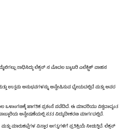
್ಲು ಸಾಧಿಸಿದ್ದು ಲೆಕ್ಸಸ್ ನ ಮೊದಲ ಬ್ಯಾಟರಿ ಎಲೆಕ್ಟ್ರಿಕ್ ವಾಹನ
ಳು ಮತ್ತು ಉತ್ತಮ ಅನುಭವಗಳನ್ನು ಅನ್ವೇಷಿಸುವ ಧ್ಯೇಯದಲ್ಲಿದೆ ಮತ್ತು ಅವರ
ಿಶಾಲ ಒಳಾಂಗಣಕ್ಕೆ ಜಾಗತಿಕ ಪ್ರಶಂಸೆ ಪಡೆದಿದೆ. ಈ ಮಾದರಿಯು ವಿಶ್ವದಾದ್ಯಂತ
ಾಬ್ದಾರಿಯ ಅನ್ವೇಷಣೆಯಲ್ಲಿ ಸತತ ವಿದ್ಯುದೀಕರಣ ಮಾರ್ಗದಲ್ಲಿದೆ.
ಮಾರುಕಟ್ಟೆಗಳ ವಿಸ್ತಾರ ಅಗತ್ಯಗಳಿಗೆ ಪ್ರತಿಕ್ರಿಯೆ ನೀಡುತ್ತಿದೆ. ಲೆಕ್ಸಸ್