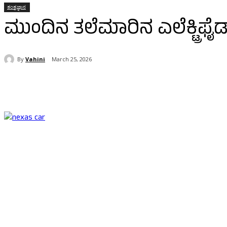
ತಂತ್ರಜ್ಞಾನ
ಮುಂದಿನ ತಲೆಮಾರಿನ ಎಲೆಕ್ಟ್ರಿಫೈಡ್
By
Vahini
March 25, 2026
Share