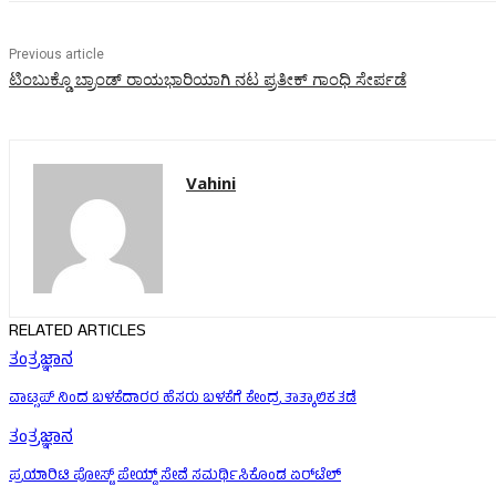
Previous article
ಟಿಂಬುಕ್ಡೊ ಬ್ರಾಂಡ್ ರಾಯಭಾರಿಯಾಗಿ ನಟ ಪ್ರತೀಕ್ ಗಾಂಧಿ ಸೇರ್ಪಡೆ
Vahini
RELATED ARTICLES
ತಂತ್ರಜ್ಞಾನ
ವಾಟ್ಸಪ್ ನಿಂದ ಬಳಕೆದಾರರ ಹೆಸರು ಬಳಕೆಗೆ ಕೇಂದ್ರ ತಾತ್ಕಾಲಿಕ ತಡೆ
ತಂತ್ರಜ್ಞಾನ
ಪ್ರಯಾರಿಟಿ ಪೋಸ್ಟ್‌ ಪೇಯ್ಡ್ ಸೇವೆ ಸಮರ್ಥಿಸಿಕೊಂಡ ಏರ್‌ಟೆಲ್