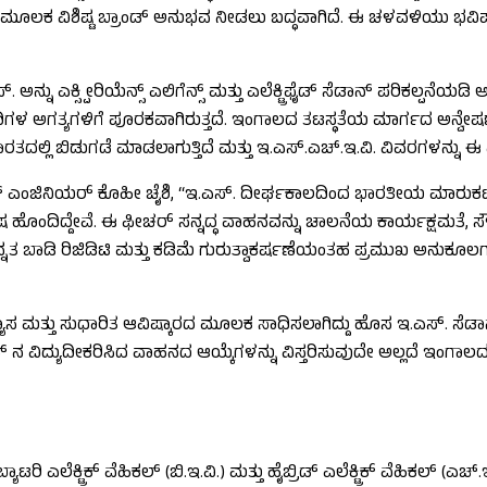
ಮೂಲಕ ವಿಶಿಷ್ಟ ಬ್ರಾಂಡ್ ಅನುಭವ ನೀಡಲು ಬದ್ಧವಾಗಿದೆ. ಈ ಚಳವಳಿಯು ಭವಿಷ್
್ನು ಎಕ್ಸ್ಪೀರಿಯೆನ್ಸ್ ಎಲಿಗೆನ್ಸ್ ಮತ್ತು ಎಲೆಕ್ಟ್ರಿಫೈಡ್ ಸೆಡಾನ್ ಪರಿಕಲ್ಪನೆ
 ಅತಿಥಿಗಳ ಅಗತ್ಯಗಳಿಗೆ ಪೂರಕವಾಗಿರುತ್ತದೆ. ಇಂಗಾಲದ ತಟಸ್ಥತೆಯ ಮಾರ್ಗದ ಅನ್ವೇಷ
ತದಲ್ಲಿ ಬಿಡುಗಡೆ ಮಾಡಲಾಗುತ್ತಿದೆ ಮತ್ತು ಇ.ಎಸ್.ಎಚ್.ಇ.ವಿ. ವಿವರಗಳನ್ನು ಈ ವರ
್ ಎಂಜಿನಿಯರ್ ಕೊಹೀ ಚೈಶಿ, “ಇ.ಎಸ್. ದೀರ್ಘಕಾಲದಿಂದ ಭಾರತೀಯ ಮಾರುಕಟ್ಟೆಯಲ್
ದಿದ್ದೇವೆ. ಈ ಫೀಚರ್ ಸನ್ನದ್ಧ ವಾಹನವನ್ನು ಚಾಲನೆಯ ಕಾರ್ಯಕ್ಷಮತೆ, ಸೌಖ್
 ಬಾಡಿ ರಿಜಿಡಿಟಿ ಮತ್ತು ಕಡಿಮೆ ಗುರುತ್ವಾಕರ್ಷಣೆಯಂತಹ ಪ್ರಮುಖ ಅನುಕೂಲಗಳನ
ಸ ಮತ್ತು ಸುಧಾರಿತ ಆವಿಷ್ಕಾರದ ಮೂಲಕ ಸಾಧಿಸಲಾಗಿದ್ದು ಹೊಸ ಇ.ಎಸ್. ಸೆಡಾನ್ 
ಸಸ್ ನ ವಿದ್ಯುದೀಕರಿಸಿದ ವಾಹನದ ಆಯ್ಕೆಗಳನ್ನು ವಿಸ್ತರಿಸುವುದೇ ಅಲ್ಲದೆ ಇಂಗಾಲ
ೆಕ್ಟ್ರಿಕ್ ವೆಹಿಕಲ್ (ಬಿ.ಇ.ವಿ.) ಮತ್ತು ಹೈಬ್ರಿಡ್ ಎಲೆಕ್ಟ್ರಿಕ್ ವೆಹಿಕಲ್ (ಎ