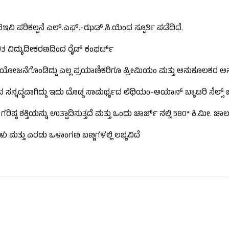
ಬಿಇವಿ ಪರಿಕಲ್ಪನೆ ಎಲ್.ಎಫ್.-ಝಡ್.ಸಿ.ಯಿಂದ ಸ್ಪೂರ್ತಿ ಪಡೆದಿದೆ.
ುಧಾರಿತ ವಿದ್ಯುದೀಕರಣದಿಂದ ರೈಡ್ ಕಂಫರ್ಟ್
ಯೋಜನೆಗೊಂಡಿದ್ದು ಎಲ್ಲ ಪ್ರಯಾಣಿಕರಿಗೂ ಪ್ರೀಮಿಯಂ ಮತ್ತು ಅನುಕೂಲಕರ ಅನ
ನ್ನದ್ಧವಾಗಿದ್ದು ಇದು ದೊಡ್ಡ ಸಾಮರ್ಥ್ಯದ ಲಿಥಿಯಂ-ಅಯಾನ್ ಬ್ಯಾಟರಿ ಸೆಲ್ಸ್ ಬ
ಗರಿಷ್ಠ ಶಕ್ತಿಯನ್ನು ಉತ್ಪಾದಿಸುತ್ತದೆ ಮತ್ತು ಒಂದು ಚಾರ್ಜ್ ನಲ್ಲಿ 580* ಕಿ.ಮೀ. ಚಾ
ಮತ್ತು ಎರಡು ಒಳಾಂಗಣ ಬಣ್ಣಗಳಲ್ಲಿ ಲಭ್ಯವಿದೆ