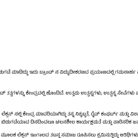
ಡೆ ಮಾಡಿದ್ದು ಇದು ಬ್ರಾಂಡ್ ನ ವಿದ್ಯುದೀಕರಣದ ಪ್ರಯಾಣದಲ್ಲಿ ಗಮನಾರ್ಹ ಮೈಲಿಗಲ
ಡ್ ತತ್ವಗಳನ್ನು ಕೇಂದ್ರದಲ್ಲಿ ಹೊಂದಿದೆ. ಉತ್ತಮ ಉತ್ಪನ್ನಗಳು, ಉತ್ಪನ್ನ ಸೇವೆಗ
್‍ ನಲ್ಲಿ ಕೇಂದ್ರ ಮಾದರಿಯಾಗಿದ್ದು ತನ್ನ ನಿಶ್ಯಬ್ದತೆ, ರೈಡ್ ಕಂಫರ್ಟ್ ಮತ್ತು ವ
00ಎಚ್ ಬಿಡುಗಡೆಯಾದ ದಿನದಿಂದಲೂ ಚಲನಶೀಲ ಕಾರ್ಯಕ್ಷಮತೆ ಮತ್ತು ಪಾರಿಸರಿಕ ಜವ
ೂಲಕ ಲೆಕ್ಸಸ್ ಇಂಗಾಲದ ತಟಸ್ಥ ಸಮಾಜ ರೂಪಿಸಲು ಶ್ರಮಿಸುತ್ತಿದ್ದು ಅತಿಥಿಗಳು ಮತ್ತು 