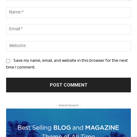
Comment:
Nam
Ema
Web
Save my name, email, and website in this browser for the next
time I comment.
- Advertisment -