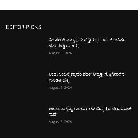
EDITOR PICKS
ಮೀಸಲಾತಿ ಎನ್ನುವುದು ಭಿಕ್ಷೆಯಲ್ಲ, ಅದು ಶೋಷಿತರ
ಹಕ್ಕು: ಸಿದ್ದರಾಮಯ್ಯ
August 8, 2026
ಉಡುಪಿಯಲ್ಲಿ ಗ್ರಾಪಂ ಮಾಜಿ ಅಧ್ಯಕ್ಷ, ಗುತ್ತಿಗೆದಾರನ
ಗುಂಡಿಕ್ಕಿ ಹತ್ಯೆ
August 8, 2026
ಆಟವಾಡುತ್ತಿದ್ದಾಗ ಶಾಲಾ ಗೇಟ್‌ ಬಿದ್ದು 4 ವರ್ಷದ ಬಾಲಕಿ
ಸಾವು
August 8, 2026