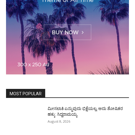
MOST POPULAR
ಮೀಸಲಾತಿ ಎನ್ನುವುದು ಭಿಕ್ಷೆಯಲ್ಲ, ಅದು ಶೋಷಿತರ
ಹಕ್ಕು: ಸಿದ್ದರಾಮಯ್ಯ
August 8, 2026