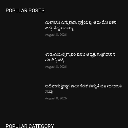
POPULAR POSTS
ಮೀಸಲಾತಿ ಎನ್ನುವುದು ಭಿಕ್ಷೆಯಲ್ಲ, ಅದು ಶೋಷಿತರ
ಹಕ್ಕು: ಸಿದ್ದರಾಮಯ್ಯ
August 8, 2026
ಉಡುಪಿಯಲ್ಲಿ ಗ್ರಾಪಂ ಮಾಜಿ ಅಧ್ಯಕ್ಷ, ಗುತ್ತಿಗೆದಾರನ
ಗುಂಡಿಕ್ಕಿ ಹತ್ಯೆ
August 8, 2026
ಆಟವಾಡುತ್ತಿದ್ದಾಗ ಶಾಲಾ ಗೇಟ್‌ ಬಿದ್ದು 4 ವರ್ಷದ ಬಾಲಕಿ
ಸಾವು
August 8, 2026
POPULAR CATEGORY