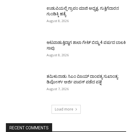
ಉಡುಪಿಯಲ್ಲಿ ಗ್ರಾಪಂ ಮಾಜಿ ಅಧ್ಯಕ್ಷ, ಗುತ್ತಿಗೆದಾರನ
ಗುಂಡಿಕ್ಕಿ ಹತ್ಯೆ
August 8, 2026
ಆಟವಾಡುತ್ತಿದ್ದಾಗ ಶಾಲಾ ಗೇಟ್‌ ಬಿದ್ದು 4 ವರ್ಷದ ಬಾಲಕಿ
ಸಾವು
August 8, 2026
ತಮಿಳುನಾಡು ಸಿಎಂ ವಿಜಯ್‌ ದಾಂಪತ್ಯ ಸುಖಾಂತ್ಯ:
ಡಿವೋರ್ಸ್‌ ಅರ್ಜಿ ವಾಪಸ್‌ ಪಡೆದ ಪತ್ನಿ!
August 7, 2026
Load more
RECENT COMMENTS