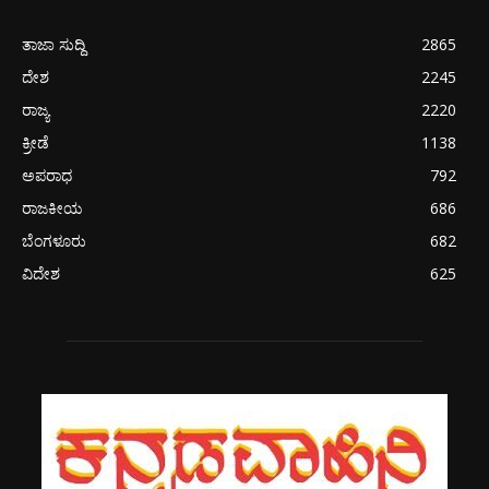
ತಾಜಾ ಸುದ್ದಿ
2865
ದೇಶ
2245
ರಾಜ್ಯ
2220
ಕ್ರೀಡೆ
1138
ಅಪರಾಧ
792
ರಾಜಕೀಯ
686
ಬೆಂಗಳೂರು
682
ವಿದೇಶ
625