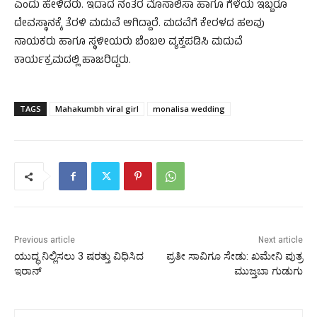
ಎಂದು ಹೇಳಿದರು. ಇದಾದ ನಂತರ ಮೊನಾಲಿಸಾ ಹಾಗೂ ಗೆಳೆಯ ಇಬ್ಬರೂ
ದೇವಸ್ಥಾನಕ್ಕೆ ತೆರಳಿ ಮದುವೆ ಆಗಿದ್ದಾರೆ. ಮದವೆಗೆ ಕೇರಳದ ಹಲವು
ನಾಯಕರು ಹಾಗೂ ಸ್ಥಳೀಯರು ಬೆಂಬಲ ವ್ಯಕ್ತಪಡಿಸಿ ಮದುವೆ
ಕಾರ್ಯಕ್ರಮದಲ್ಲಿ ಹಾಜರಿದ್ದರು.
TAGS
Mahakumbh viral girl
monalisa wedding
Previous article
Next article
ಯುದ್ಧ ನಿಲ್ಲಿಸಲು 3 ಷರತ್ತು ವಿಧಿಸಿದ
ಪ್ರತೀ ಸಾವಿಗೂ ಸೇಡು: ಖಮೇನಿ ಪುತ್ರ
ಇರಾನ್‌
ಮುಜ್ತಬಾ ಗುಡುಗು