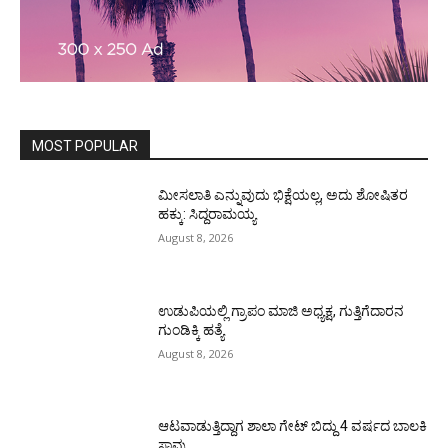
MOST POPULAR
ಮೀಸಲಾತಿ ಎನ್ನುವುದು ಭಿಕ್ಷೆಯಲ್ಲ, ಅದು ಶೋಷಿತರ
ಹಕ್ಕು: ಸಿದ್ದರಾಮಯ್ಯ
August 8, 2026
ಉಡುಪಿಯಲ್ಲಿ ಗ್ರಾಪಂ ಮಾಜಿ ಅಧ್ಯಕ್ಷ, ಗುತ್ತಿಗೆದಾರನ
ಗುಂಡಿಕ್ಕಿ ಹತ್ಯೆ
August 8, 2026
ಆಟವಾಡುತ್ತಿದ್ದಾಗ ಶಾಲಾ ಗೇಟ್‌ ಬಿದ್ದು 4 ವರ್ಷದ ಬಾಲಕಿ
ಸಾವು