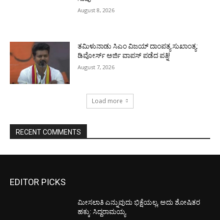
August 8, 2026
ತಮಿಳುನಾಡು ಸಿಎಂ ವಿಜಯ್‌ ದಾಂಪತ್ಯ ಸುಖಾಂತ್ಯ:
ಡಿವೋರ್ಸ್‌ ಅರ್ಜಿ ವಾಪಸ್‌ ಪಡೆದ ಪತ್ನಿ!
August 7, 2026
Load more
RECENT COMMENTS
EDITOR PICKS
ಮೀಸಲಾತಿ ಎನ್ನುವುದು ಭಿಕ್ಷೆಯಲ್ಲ, ಅದು ಶೋಷಿತರ
ಹಕ್ಕು: ಸಿದ್ದರಾಮಯ್ಯ