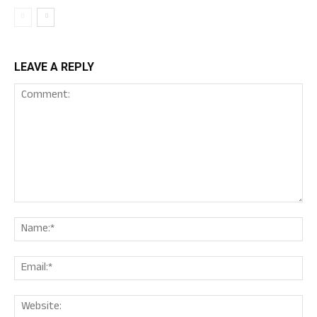
LEAVE A REPLY
Comment:
Nam
Ema
Web