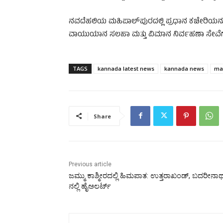
ನವದೆಹಲಿಯ ಮಹಿಪಾಲ್‌ಪುರದಲ್ಲಿ ಪ್ರಧಾನ ಕಚೇರಿಯನ್
ವಾಯುಯಾನ ಸಲಹಾ ಮತ್ತು ವಿಮಾನ ನಿರ್ವಹಣಾ ಸೇವೆಗಳನ್
TAGS
kannada latest news
kannada news
ma
Share
Previous article
ಜಮ್ಮು ಕಾಶ್ಮೀರದಲ್ಲಿ ಹಿಮಪಾತ: ಉತ್ತರಾಖಂಡ್‌‌, ಬದರೀನಾಥ
ನಲ್ಲಿ ಹೈಅಲರ್ಟ್