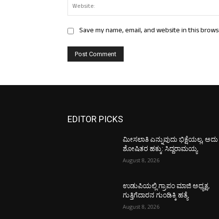
Save my name, email, and website in this brows
EDITOR PICKS
ಮೀಸಲಾತಿ ಎನ್ನುವುದು ಭಿಕ್ಷೆಯಲ್ಲ, ಅದು
ಶೋಷಿತರ ಹಕ್ಕು: ಸಿದ್ದರಾಮಯ್ಯ
August 8, 2026
ಉಡುಪಿಯಲ್ಲಿ ಗ್ರಾಪಂ ಮಾಜಿ ಅಧ್ಯಕ್ಷ,
ಗುತ್ತಿಗೆದಾರನ ಗುಂಡಿಕ್ಕಿ ಹತ್ಯೆ
August 8, 2026