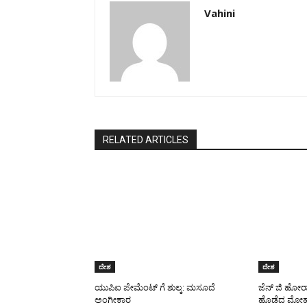
Vahini
RELATED ARTICLES
ದೇಶ
ದೇಶ
ಯುಪಿಐ ಪೇಮೆಂಟ್ ಗೆ ಶುಲ್ಕ: ಮಸೂದೆ
ಜೆನ್ ಜಿ ಹೋರ
ಅಂಗೀಕಾರ
ಹೊಡೆದ ಮೋಹ