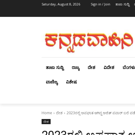
Saturday, August 8, 2026
Sign in / Join
ತಾಜಾ ಸುದ್ದಿ
ತಾಜಾ ಸುದ್ದಿ
ರಾಜ್ಯ
ದೇಶ
ವಿದೇಶ
ಬೆಂಗಳ
ವಾಣಿಜ್ಯ
ವಿಶೇಷ
Home
ದೇಶ
2023ರಲ್ಲಿ ಅಪಘಾತ ಆಗಿದ್ದ ಅಜಿತ್‌ ಪವಾರ್‌ ಬಲಿ ಪ
ದೇಶ