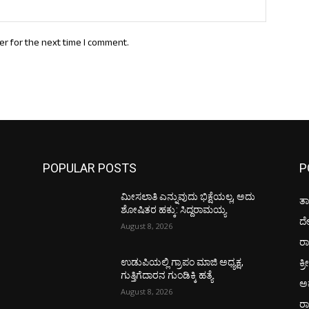
Website:
er for the next time I comment.
POPULAR POSTS
P
ಮೀಸಲಾತಿ ಎನ್ನುವುದು ಭಿಕ್ಷೆಯಲ್ಲ, ಅದು
ತಾ
ಶೋಷಿತರ ಹಕ್ಕು: ಸಿದ್ದರಾಮಯ್ಯ
ದ
August 8, 2026
ರಾ
ಕ್ರ
ಉಡುಪಿಯಲ್ಲಿ ಗ್ರಾಪಂ ಮಾಜಿ ಅಧ್ಯಕ್ಷ,
ಗುತ್ತಿಗೆದಾರನ ಗುಂಡಿಕ್ಕಿ ಹತ್ಯೆ
ಅ
August 8, 2026
ರ