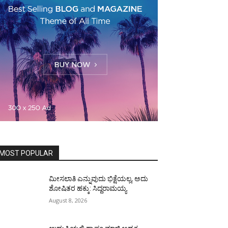
MOST POPULAR
ಮೀಸಲಾತಿ ಎನ್ನುವುದು ಭಿಕ್ಷೆಯಲ್ಲ, ಅದು
ಶೋಷಿತರ ಹಕ್ಕು: ಸಿದ್ದರಾಮಯ್ಯ
August 8, 2026