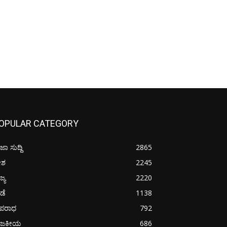
OPULAR CATEGORY
ಜಾ ಸುದ್ದಿ
2865
ೇಶ
2245
ಜ್ಯ
2220
ೀಡೆ
1138
ಪರಾಧ
792
ಾಜಕೀಯ
686