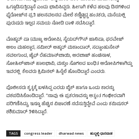
ಒಗ್ಗೂಡಿಸುತ್ತಿದ್ದಾನೆ ಎಂದು ಭಾವಿಸಿದ್ದರು. ಹೀಗಾಗಿ ಕಳೆದ ಹಲವು ದಿನಗಳಿಂದ
ಫೈರೋಜ್‌ನ ಪ್ರತಿ ಚಲನವಲನದ ಮೇಲೆ ಕಣ್ಣಿಟ್ಟಿದ್ದ ಹಂತಕರು, ಮನೆಯಲ್ಲಿ
ಪುರುಷರು ಇಲ್ಲದ ಸಮಯ ನೋಡಿ ದಾಳಿ ನಡೆಸಿದ್ದಾರೆ.
ಮೊಹ್ಮದ್ ಷಾ (ಮುಖ್ಯ ಆರೋಪಿ), ​ಸೈಯದ್‌ಗೌಸ್ ಜಾನಿಷಾ, ​ಫರವೇಜ್
ಆಲಂ ಮಹಲ್ದಾರ, ​ಸಮೀರ್ ಅಹ್ಮದ್ ಮಕಾಂದಾರ್, ​ಸದ್ದಾಂಹುಸೇನ್
ನವಲಗುಂದ, ​ಖೈಫ್ ರೆಹಮಾನ್‌ಬಾಯಿ, ​ಅರಬಾಜ್ ಹಂಚಿನಾಳ, ​
ಸೋಹಿಲ್‌ಖಾನ್ ಹಾಲಭಾವಿ, ​ಮಕ್ತುಂ ಸೊಗಲದ ​ಬಂಧಿತ ಆರೋಪಿಗಳಾಗಿದ್ದು
ಇವರಲ್ಲಿ ಕೆಲವರು ಕ್ರಿಮಿನಲ್ ಹಿನ್ನೆಲೆ ಹೊಂದಿದ್ದಾರೆ ಎಂದರು.
ಪೊಲೀಸರು ಕೃತ್ಯಕ್ಕೆ ಬಳಸಿದ್ದ ಎರಡು ಬೈಕ್ ಹಾಗೂ ಒಂದು ಕಾರನ್ನು
ವಶಪಡಿಸಿಕೊಂಡಿದ್ದಾರೆ. “ನಾವು ಈ ಪ್ರಕರಣವನ್ನು ಅತ್ಯಂತ ಗಂಭೀರವಾಗಿ
ಪರಿಗಣಿಸಿದ್ದು, ಇನ್ನೂ ಹೆಚ್ಚಿನ ವಿಚಾರಣೆ ನಡೆಸುತ್ತಿದ್ದೇವೆ ಎಂದು ಕಮಿಷನರ್
ಶಶಿಕುಮಾರ್ ತಿಳಿಸಿದ್ದಾರೆ.
TAGS
congress leader
dharwad news
ಹುಬ್ಬಳ್ಳಿ-ಧಾರವಾಡ