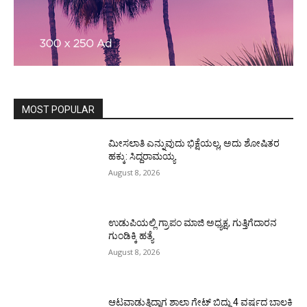
MOST POPULAR
ಮೀಸಲಾತಿ ಎನ್ನುವುದು ಭಿಕ್ಷೆಯಲ್ಲ, ಅದು ಶೋಷಿತರ
ಹಕ್ಕು: ಸಿದ್ದರಾಮಯ್ಯ
August 8, 2026
ಉಡುಪಿಯಲ್ಲಿ ಗ್ರಾಪಂ ಮಾಜಿ ಅಧ್ಯಕ್ಷ, ಗುತ್ತಿಗೆದಾರನ
ಗುಂಡಿಕ್ಕಿ ಹತ್ಯೆ
August 8, 2026
ಆಟವಾಡುತ್ತಿದ್ದಾಗ ಶಾಲಾ ಗೇಟ್‌ ಬಿದ್ದು 4 ವರ್ಷದ ಬಾಲಕಿ