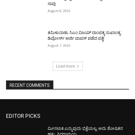
ಸಾವು
August 8, 2026
ತಮಿಳುನಾಡು ಸಿಎಂ ವಿಜಯ್‌ ದಾಂಪತ್ಯ ಸುಖಾಂತ್ಯ:
ಡಿವೋರ್ಸ್‌ ಅರ್ಜಿ ವಾಪಸ್‌ ಪಡೆದ ಪತ್ನಿ!
August 7, 2026
Load more
RECENT COMMENTS
EDITOR PICKS
ಮೀಸಲಾತಿ ಎನ್ನುವುದು ಭಿಕ್ಷೆಯಲ್ಲ, ಅದು ಶೋಷಿತರ
ಹಕ್ಕು: ಸಿದ್ದರಾಮಯ್ಯ