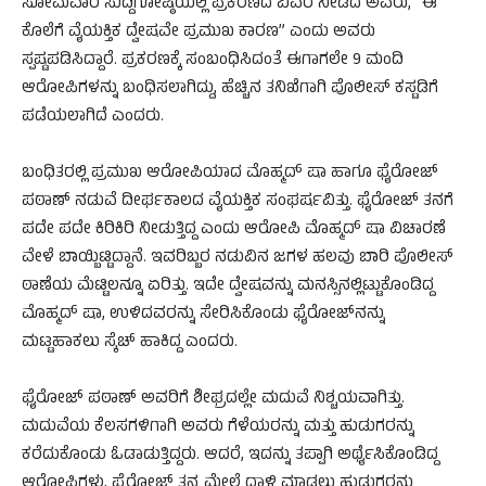
ಸೋಮವಾರ ಸುದ್ದಿಗೋಷ್ಠಿಯಲ್ಲಿ ಪ್ರಕರಣದ ವಿವರ ನೀಡಿದ ಅವರು, “ಈ
ಕೊಲೆಗೆ ವೈಯಕ್ತಿಕ ದ್ವೇಷವೇ ಪ್ರಮುಖ ಕಾರಣ” ಎಂದು ಅವರು
ಸ್ಪಷ್ಟಪಡಿಸಿದ್ದಾರೆ. ಪ್ರಕರಣಕ್ಕೆ ಸಂಬಂಧಿಸಿದಂತೆ ಈಗಾಗಲೇ 9 ಮಂದಿ
ಆರೋಪಿಗಳನ್ನು ಬಂಧಿಸಲಾಗಿದ್ದು, ಹೆಚ್ಚಿನ ತನಿಖೆಗಾಗಿ ಪೊಲೀಸ್ ಕಸ್ಟಡಿಗೆ
ಪಡೆಯಲಾಗಿದೆ ಎಂದರು.
ಬಂಧಿತರಲ್ಲಿ ಪ್ರಮುಖ ಆರೋಪಿಯಾದ ಮೊಹ್ಮದ್ ಷಾ ಹಾಗೂ ಫೈರೋಜ್
ಪಠಾಣ್ ನಡುವೆ ದೀರ್ಘಕಾಲದ ವೈಯಕ್ತಿಕ ಸಂಘರ್ಷವಿತ್ತು. ಫೈರೋಜ್ ತನಗೆ
ಪದೇ ಪದೇ ಕಿರಿಕಿರಿ ನೀಡುತ್ತಿದ್ದ ಎಂದು ಆರೋಪಿ ಮೊಹ್ಮದ್ ಷಾ ವಿಚಾರಣೆ
ವೇಳೆ ಬಾಯ್ಬಿಟ್ಟಿದ್ದಾನೆ. ಇವರಿಬ್ಬರ ನಡುವಿನ ಜಗಳ ಹಲವು ಬಾರಿ ಪೊಲೀಸ್
ಠಾಣೆಯ ಮೆಟ್ಟಿಲನ್ನೂ ಏರಿತ್ತು. ಇದೇ ದ್ವೇಷವನ್ನು ಮನಸ್ಸಿನಲ್ಲಿಟ್ಟುಕೊಂಡಿದ್ದ
ಮೊಹ್ಮದ್ ಷಾ, ಉಳಿದವರನ್ನು ಸೇರಿಸಿಕೊಂಡು ಫೈರೋಜ್‌ನನ್ನು
ಮಟ್ಟಹಾಕಲು ಸ್ಕೆಚ್ ಹಾಕಿದ್ದ ಎಂದರು.
​ಫೈರೋಜ್ ಪಠಾಣ್ ಅವರಿಗೆ ಶೀಘ್ರದಲ್ಲೇ ಮದುವೆ ನಿಶ್ಚಯವಾಗಿತ್ತು.
ಮದುವೆಯ ಕೆಲಸಗಳಿಗಾಗಿ ಅವರು ಗೆಳೆಯರನ್ನು ಮತ್ತು ಹುಡುಗರನ್ನು
ಕರೆದುಕೊಂಡು ಓಡಾಡುತ್ತಿದ್ದರು. ಆದರೆ, ಇದನ್ನು ತಪ್ಪಾಗಿ ಅರ್ಥೈಸಿಕೊಂಡಿದ್ದ
ಆರೋಪಿಗಳು, ಫೈರೋಜ್ ತನ್ನ ಮೇಲೆ ದಾಳಿ ಮಾಡಲು ಹುಡುಗರನ್ನು