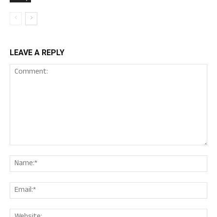
LEAVE A REPLY
Comment:
Nam
Ema
Web