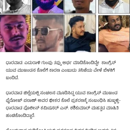
ಧಾರವಾಡ: ಎದುರಾಳಿ ಗುಂಪು ತಪ್ಪು ಅರ್ಥ ಮಾಡಿಕೊಂಡಿದ್ದೇ ಕಾಂಗ್ರೆಸ್
ಯುವ ಮುಖಂಡನ ಕೊಲೆಗೆ ಕಾರಣ ಎಂಬುದು ತನಿಖೆಯ ವೇಳೆ ಬೆಳಕಿಗೆ
ಬಂದಿದೆ.
ಧಾರವಾಡ ಜಿಲ್ಲೆಯಲ್ಲಿ ಸಂಚಲನ ಮೂಡಿಸಿದ್ದ ಯುವ ಕಾಂಗ್ರೆಸ್ ಮುಖಂಡ
ಫೈರೋಜ್ ಪಠಾಣ್ ಅವರ ಭೀಕರ ಕೊಲೆ ಪ್ರಕರಣಕ್ಕೆ ಸಂಬಂಧಿಸಿ ಹುಬ್ಬಳ್ಳಿ-
ಧಾರವಾಡ ಪೊಲೀಸ್ ಕಮಿಷನರ್ ಎನ್. ಶಶಿಕುಮಾರ್ ಮಹತ್ವದ ಮಾಹಿತಿ
ಹಂಚಿಕೊಂಡಿದ್ದಾರೆ.