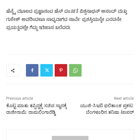
ಚೆನ್ನೈ ಮೂಲದ ಪ್ರಜ್ಞಾನಂದ ಚೆಸ್‌ ದಂತಕತೆ ವಿಶ್ವನಾಥನ್‌ ಆನಂದ್‌ ಮತ್ತು
ಗುಕೇಶ್‌ ಅವರಿಂದಲೂ ಸಾಧ್ಯವಾಗದ ನಾರ್ವೆ ಪ್ರಶಸ್ತಿಯನ್ನೇ ಎರಡನೇ
ಪ್ರಯತ್ನದಲ್ಲೇ ಗೆದ್ದು ಇತಿಹಾಸ ಬರೆದರು.
Previous article
Next article
ಕೊಟ್ಟ ಮಾತು ತಪ್ಪಿದ್ದಕ್ಕೆ ಸಚಿವ ಸ್ಥಾನಕ್ಕೆ
ಯುಜಿ-ಸಿಇಟಿ ಫಲಿತಾಂಶ ಪ್ರಕಟ:
ರಾಜೀನಾಮೆ: ರಾಮಲಿಂಗಾರೆಡ್ಡಿ
ಬೆಂಗಳೂರಿನ ತನಿಷಾ ಟಾಪರ್