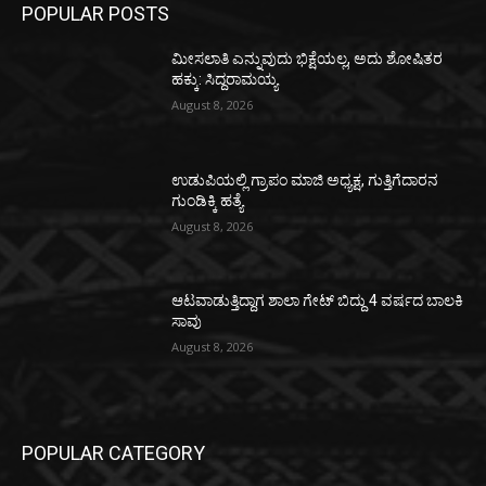
POPULAR POSTS
ಮೀಸಲಾತಿ ಎನ್ನುವುದು ಭಿಕ್ಷೆಯಲ್ಲ, ಅದು ಶೋಷಿತರ
ಹಕ್ಕು: ಸಿದ್ದರಾಮಯ್ಯ
August 8, 2026
ಉಡುಪಿಯಲ್ಲಿ ಗ್ರಾಪಂ ಮಾಜಿ ಅಧ್ಯಕ್ಷ, ಗುತ್ತಿಗೆದಾರನ
ಗುಂಡಿಕ್ಕಿ ಹತ್ಯೆ
August 8, 2026
ಆಟವಾಡುತ್ತಿದ್ದಾಗ ಶಾಲಾ ಗೇಟ್‌ ಬಿದ್ದು 4 ವರ್ಷದ ಬಾಲಕಿ
ಸಾವು
August 8, 2026
POPULAR CATEGORY