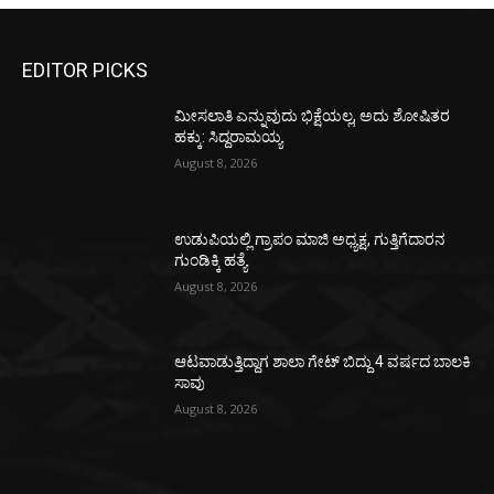
EDITOR PICKS
ಮೀಸಲಾತಿ ಎನ್ನುವುದು ಭಿಕ್ಷೆಯಲ್ಲ, ಅದು ಶೋಷಿತರ
ಹಕ್ಕು: ಸಿದ್ದರಾಮಯ್ಯ
August 8, 2026
ಉಡುಪಿಯಲ್ಲಿ ಗ್ರಾಪಂ ಮಾಜಿ ಅಧ್ಯಕ್ಷ, ಗುತ್ತಿಗೆದಾರನ
ಗುಂಡಿಕ್ಕಿ ಹತ್ಯೆ
August 8, 2026
ಆಟವಾಡುತ್ತಿದ್ದಾಗ ಶಾಲಾ ಗೇಟ್‌ ಬಿದ್ದು 4 ವರ್ಷದ ಬಾಲಕಿ
ಸಾವು
August 8, 2026