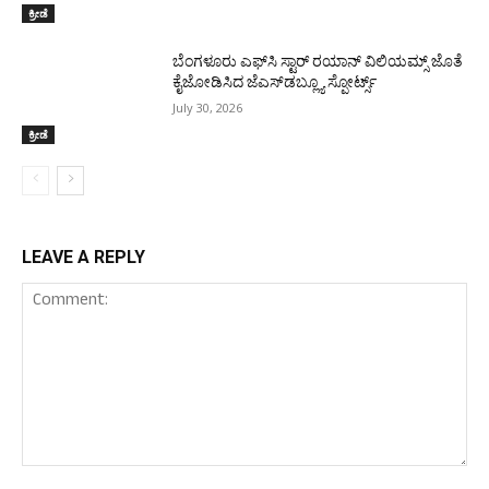
ಕ್ರೀಡೆ
ಬೆಂಗಳೂರು ಎಫ್‌ಸಿ ಸ್ಟಾರ್ ರಯಾನ್ ವಿಲಿಯಮ್ಸ್ ಜೊತೆ
ಕೈಜೋಡಿಸಿದ ಜೆಎಸ್‌ಡಬ್ಲ್ಯೂ ಸ್ಪೋರ್ಟ್ಸ್
July 30, 2026
ಕ್ರೀಡೆ
LEAVE A REPLY
Comment: