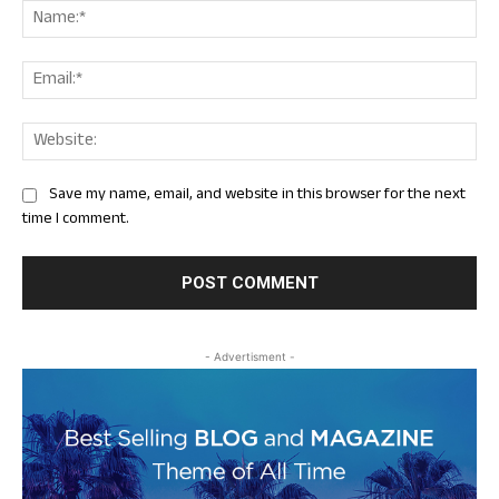
Nam
Ema
Web
Save my name, email, and website in this browser for the next
time I comment.
- Advertisment -