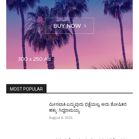
MOST POPULAR
ಮೀಸಲಾತಿ ಎನ್ನುವುದು ಭಿಕ್ಷೆಯಲ್ಲ, ಅದು ಶೋಷಿತರ
ಹಕ್ಕು: ಸಿದ್ದರಾಮಯ್ಯ
August 8, 2026