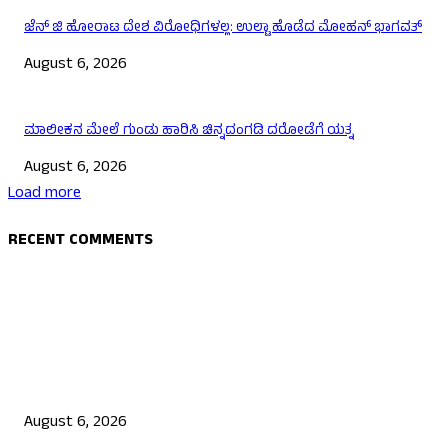
ಜೆನ್ ಜಿ ಹೋರಾಟ ದೇಶ ವಿರೋಧಿಗಳಲ್ಲ: ಉಲ್ಟಾ ಹೊಡೆದ ಮೋಹನ್ ಭಾಗವತ್
August 6, 2026
ಮಾಲೀಕನ ಮೇಲೆ ಗುಂಡು ಹಾರಿಸಿ ಚಿನ್ನದಂಗಡಿ ದರೋಡೆಗೆ ಯತ್ನ
August 6, 2026
Load more
RECENT COMMENTS
EDITOR PICKS
ಯುಪಿಐ ಪೇಮೆಂಟ್ ಗೆ ಶುಲ್ಕ: ಮಸೂದೆ ಅಂಗೀಕಾರ
August 6, 2026