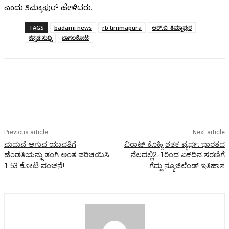
ಎಂದು ತಿಮ್ಮಾಪುರ್ ಹೇಳಿದರು.
TAGS
badami news
rb timmapura
ಆರ್.ಬಿ. ತಿಮ್ಮಾಪುರ
ಕನ್ನಡ ಸುದ್ದಿ
ಬಾಗಲಕೋಟೆ
Previous article
Next article
ಮದುವೆ ಆಗುವ ಯುವತಿಗೆ
ವಿರಾಟ್‌ ಕೊಹ್ಲಿ ಶತಕ ವ್ಯರ್ಥ: ಭಾರತದ
ಹೆಂಡತಿಯನ್ನು ತಂಗಿ ಅಂತ ಪರಿಚಯಿಸಿ
ನೆಲದಲ್ಲಿ2-1ರಿಂದ ಏಕದಿನ ಸರಣಿಗೆ
1.53 ಕೋಟಿ ವಂಚನೆ!
ಗೆದ್ದು ನ್ಯೂಜಿಲೆಂಡ್‌ ಇತಿಹಾಸ