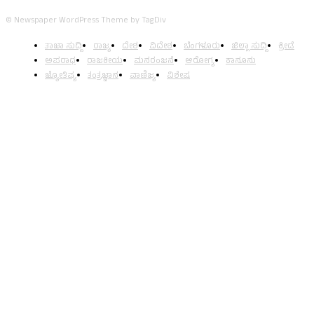
© Newspaper WordPress Theme by TagDiv
ತಾಜಾ ಸುದ್ದಿ
ರಾಜ್ಯ
ದೇಶ
ವಿದೇಶ
ಬೆಂಗಳೂರು
ಜಿಲ್ಲಾ ಸುದ್ದಿ
ಕ್ರೀಡೆ
ಅಪರಾಧ
ರಾಜಕೀಯ
ಮನರಂಜನೆ
ಆರೋಗ್ಯ
ಕಾನೂನು
ಜ್ಯೋತಿಷ್ಯ
ತಂತ್ರಜ್ಞಾನ
ವಾಣಿಜ್ಯ
ವಿಶೇಷ