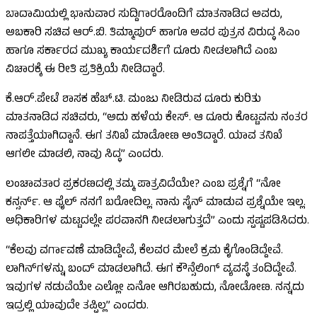
ಬಾದಾಮಿಯಲ್ಲಿ ಭಾನುವಾರ ಸುದ್ದಿಗಾರರೊಂದಿಗೆ ಮಾತನಾಡಿದ ಅವರು,
ಅಬಕಾರಿ ಸಚಿವ ಆರ್.ಬಿ. ತಿಮ್ಮಾಪುರ್ ಹಾಗೂ ಅವರ ಪುತ್ರನ ವಿರುದ್ಧ ಸಿಎಂ
ಹಾಗೂ ಸರ್ಕಾರದ ಮುಖ್ಯ ಕಾರ್ಯದರ್ಶಿಗೆ ದೂರು ನೀಡಲಾಗಿದೆ ಎಂಬ
ವಿಚಾರಕ್ಕೆ ಈ ರೀತಿ ಪ್ರತಿಕ್ರಿಯೆ ನೀಡಿದ್ದಾರೆ.
ಕೆ.ಆರ್.ಪೇಟೆ ಶಾಸಕ ಹೆಚ್.ಟಿ. ಮಂಜು ನೀಡಿರುವ ದೂರು ಕುರಿತು
ಮಾತನಾಡಿದ ಸಚಿವರು, “ಅದು ಹಳೆಯ ಕೇಸ್. ಆ ದೂರು ಕೊಟ್ಟವನು ನಂತರ
ನಾಪತ್ತೆಯಾಗಿದ್ದಾನೆ. ಈಗ ತನಿಖೆ ಮಾಡೋಣ ಅಂತಿದ್ದಾರೆ. ಯಾವ ತನಿಖೆ
ಆಗಲೀ ಮಾಡಲಿ, ನಾವು ಸಿದ್ಧ” ಎಂದರು.
ಲಂಚಾವತಾರ ಪ್ರಕರಣದಲ್ಲಿ ತಮ್ಮ ಪಾತ್ರವಿದೆಯೇ? ಎಂಬ ಪ್ರಶ್ನೆಗೆ “ನೋ
ಕನ್ಸರ್ನ್. ಆ ಫೈಲ್ ನನಗೆ ಬರೋದಿಲ್ಲ. ನಾನು ಸೈನ್ ಮಾಡುವ ಪ್ರಶ್ನೆಯೇ ಇಲ್ಲ.
ಅಧಿಕಾರಿಗಳ ಮಟ್ಟದಲ್ಲೇ ಪರವಾನಗಿ ನೀಡಲಾಗುತ್ತದೆ” ಎಂದು ಸ್ಪಷ್ಟಪಡಿಸಿದರು.
“ಕೆಲವು ವರ್ಗಾವಣೆ ಮಾಡಿದ್ದೇವೆ, ಕೆಲವರ ಮೇಲೆ ಕ್ರಮ ಕೈಗೊಂಡಿದ್ದೇವೆ.
ಲಾಗಿನ್‌ಗಳನ್ನು ಬಂದ್ ಮಾಡಲಾಗಿದೆ. ಈಗ ಕೌನ್ಸೆಲಿಂಗ್ ವ್ಯವಸ್ಥೆ ತಂದಿದ್ದೇವೆ.
ಇವುಗಳ ನಡುವೆಯೇ ಎಲ್ಲೋ ಏನೋ ಆಗಿರಬಹುದು, ನೋಡೋಣ. ನನ್ನದು
ಇದ್ರಲ್ಲಿ ಯಾವುದೇ ತಪ್ಪಿಲ್ಲ” ಎಂದರು.