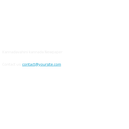
ABOUT US
Kannadavahini kannada Newpaper
Contact us:
contact@yoursite.com
FOLLOW US