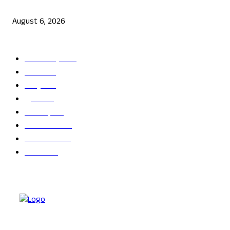
ಜೆನ್ ಜಿ ಹೋರಾಟ ದೇಶ ವಿರೋಧಿಗಳಲ್ಲ: ಉಲ್ಟಾ ಹೊಡೆದ ಮೋಹನ್ ಭಾಗವತ್
August 6, 2026
POPULAR CATEGORY
ತಾಜಾ ಸುದ್ದಿ
2865
ದೇಶ
2245
ರಾಜ್ಯ
2216
ಕ್ರೀಡೆ
1138
ಅಪರಾಧ
791
ರಾಜಕೀಯ
686
ಬೆಂಗಳೂರು
681
ವಿದೇಶ
625