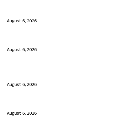
ನಟ ದರ್ಶನ್ ಗೆ ಸಂಕಷ್ಟ: ಮಾಫಿ ಸಾಕ್ಷಿ ಹೇಳಿಕೆಗೆ ಮುಂದಾದ ಮೂವರು
August 6, 2026
ಜೆನ್ ಜಿ ಹೋರಾಟ ದೇಶ ವಿರೋಧಿಗಳಲ್ಲ: ಉಲ್ಟಾ ಹೊಡೆದ ಮೋಹನ್ ಭಾಗವತ್
August 6, 2026
POPULAR POSTS
ಯುಪಿಐ ಪೇಮೆಂಟ್ ಗೆ ಶುಲ್ಕ: ಮಸೂದೆ ಅಂಗೀಕಾರ
August 6, 2026
ನಟ ದರ್ಶನ್ ಗೆ ಸಂಕಷ್ಟ: ಮಾಫಿ ಸಾಕ್ಷಿ ಹೇಳಿಕೆಗೆ ಮುಂದಾದ ಮೂವರು
August 6, 2026