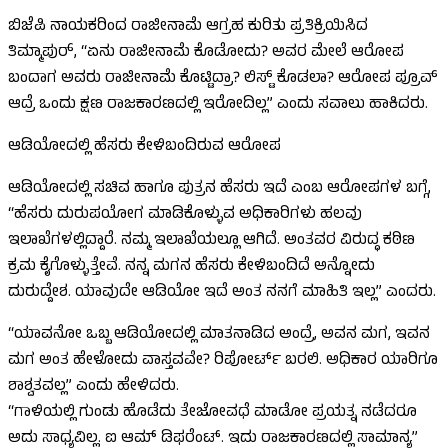
ಬಿಜೆಪಿ ನಾಯಕರಿಂದ ರಾಜೀನಾಮೆ ಆಗ್ರಹ ಕುರಿತು ಪ್ರತಿಕ್ರಿಯಿಸಿದ
ತಿಮ್ಮಾಪುರ್, “ಏನು ರಾಜೀನಾಮೆ ಕೊಡೋದು? ಅವರ ಮೇಲೆ ಆರೋಪ
ಬಂದಾಗ ಅವರು ರಾಜೀನಾಮೆ ಕೊಟ್ಟಿದ್ರಾ? ಲಿಸ್ಟ್ ಕೊಡಲಾ? ಆರೋಪ ಪ್ರೂವ್
ಆದ್ರೆ ಒಂದು ಕ್ಷಣ ರಾಜಕಾರಣದಲ್ಲಿ ಇರೋದಿಲ್ಲ” ಎಂದು ಸವಾಲು ಹಾಕಿದರು.
ಆಡಿಯೋದಲ್ಲಿ ಹೆಸರು ಕೇಳಿಬಂದಿರುವ ಆರೋಪ
ಆಡಿಯೋದಲ್ಲಿ ಸಚಿವ ಹಾಗೂ ಪುತ್ರನ ಹೆಸರು ಇದೆ ಎಂಬ ಆರೋಪಗಳ ಬಗ್ಗೆ,
“ಹೆಸರು ದುರುಪಯೋಗ ಮಾಡಿಕೊಳ್ಳುವ ಅಧಿಕಾರಿಗಳು ಹಲವು
ಇಲಾಖೆಗಳಲ್ಲಿದ್ದಾರೆ. ನಮ್ಮ ಇಲಾಖೆಯಲ್ಲೂ ಆಗಿದೆ. ಅಂತವರ ವಿರುದ್ಧ ಕಠಿಣ
ಕ್ರಮ ಕೈಗೊಳ್ಳುತ್ತೇವೆ. ನನ್ನ ಮಗನ ಹೆಸರು ಕೇಳಿಬಂದಿದೆ ಅನ್ನೋದು
ದುರುದ್ದೇಶ. ಯಾವುದೇ ಆಡಿಯೋ ಇದೆ ಅಂತ ನನಗೆ ಮಾಹಿತಿ ಇಲ್ಲ” ಎಂದರು.
“ಯಾವನೋ ಒಬ್ಬ ಆಡಿಯೋದಲ್ಲಿ ಮಾತನಾಡಿದ ಅಂದ್ರೆ, ಅವನ ಮಗ, ಇವನ
ಮಗ ಅಂತ ಹೇಳೋದು ವಾಸ್ತವವೇ? ರಿಪೋರ್ಟ್ ಬರಲಿ. ಅಧಿಕಾರ ಯಾರಿಗೂ
ಶಾಶ್ವತವಲ್ಲ” ಎಂದು ಹೇಳಿದರು.
“ಗಾಳಿಯಲ್ಲಿ ಗುಂಡು ಹೊಡೆದು ತೇಜೋವಧೆ ಮಾಡೋ ಪ್ರಯತ್ನ ನಡೆದರೂ
ಅದು ಸಾಧ್ಯವಿಲ್ಲ. ಐ ಆಮ್ ಡಿಫರೆಂಟ್. ಇದು ರಾಜಕಾರಣದಲ್ಲಿ ಸಾಮಾನ್ಯ”