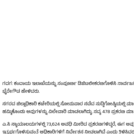
ಗದಗ: ಕಂದಾಯ ಇಲಾಖೆಯನ್ನು ಸಂಪೂರ್ಣ ಡಿಜಿಟಲೀಕರಣಗೊಳಿಸಿ ಸಾರ್ವಜನಿಕರ
ಭೈರೇಗೌಡ ಹೇಳಿದರು.
ನಗರದ ಜಿಲ್ಲಾಧಿಕಾರಿ ಕಚೇರಿಯಲ್ಲಿ ಸೋಮವಾರ ನಡೆದ ಸುದ್ದಿಗೋಷ್ಠಿಯಲ್ಲಿ ಮಾ
ಹಮ್ಮಿಕೊಂಡು ಅವುಗಳನ್ನು ವಿಲೇವಾರಿ ಮಾಡಲಾಗಿದ್ದು, ಸದ್ಯ 478 ಪ್ರಕರಣ ಮಾ
ಎ.ಸಿ ನ್ಯಾಯಾಲಯಗಳಲ್ಲಿ 73,624 ಅವಧಿ ಮೀರಿದ ಪ್ರಕರಣಗಳಿದ್ದರೆ, ಈಗ ಅವು 11,6
ಇತ್ಯರ್ಥಗೊಳಿಸುವಂತೆ ಅಧಿಕಾರಿಗಳಿಗೆ ನಿರ್ದೇಶನ ನೀಡಲಾಗಿದೆ ಎಂದು ತಿಳಿಸಿದರ