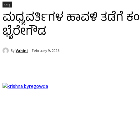
ರಾಜ್ಯ
ಮಧ್ಯವರ್ತಿಗಳ ಹಾವಳಿ ತಡೆಗೆ 
ಭೈರೇಗೌಡ
By
Vahini
February 9, 2026
Share