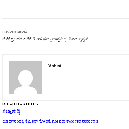
Share
Previous article
ಮೆಟ್ರೋ ದರ ಏರಿಕೆ ಹಿಂದೆ ನಮ್ಮ ಪಾತ್ರವಿಲ್ಲ: ಸಿಎಂ ಸ್ಪಷ್ಟನೆ
Vahini
RELATED ARTICLES
ಜಿಲ್ಲಾ ಸುದ್ದಿ
ಯಾದಗಿರಿಯಲ್ಲಿ ಕೆಮಿಕಲ್ ಸೋರಿಕೆ: ಮೂವರು ಕಾರ್ಮಿಕರ ದುರ್ಮರಣ