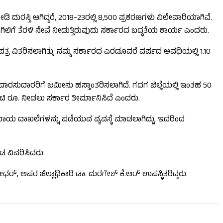
ುರಸ್ತಿ ಆಗಿದ್ದರೆ, 2018-23ರಲ್ಲಿ 8,500 ಪ್ರಕರಣಗಳು ವಿಲೇವಾರಿಯಾಗಿವೆ.
ಗಿಲಿಗೆ ತೆರಳಿ ಸೇವೆ ನೀಡುತ್ತಿರುವುದು ಸರ್ಕಾರದ ಬದ್ಧತೆಯ ಕಾರ್ಯ ಎಂದರು.
ತ್ರ ವಿತರಿಸಲಾಗಿತ್ತು. ನಮ್ಮ ಸರ್ಕಾರದ ಎರಡೂವರೆ ವರ್ಷದ ಅವಧಿಯಲ್ಲಿ 1.10
ಲ ವಾರಸುದಾರರಿಗೆ ಜಮೀನು ಹಸ್ತಾಂತರಿಸಲಾಗಿದೆ. ಗದಗ ಜಿಲ್ಲೆಯಲ್ಲಿ ಇಂತಹ 50
 ಕೋಟಿ ರೂ. ನೀಡಲು ಸರ್ಕಾರ ತೀರ್ಮಾನಿಸಿದೆ ಎಂದರು.
ಕಂದಾಯ ದಾಖಲೆಗಳನ್ನು ಪಡೆಯುವ ವ್ಯವಸ್ಥೆ ಮಾಡಲಾಗಿದ್ದು, ಇದರಿಂದ
ೌಡ ವಿವರಿಸಿದರು.
್ರೀಧರ್, ಅಪರ ಜಿಲ್ಲಾಧಿಕಾರಿ ಡಾ. ದುರಗೇಶ್ ಕೆ.ಆರ್ ಉಪಸ್ಥಿತರಿದ್ದರು.