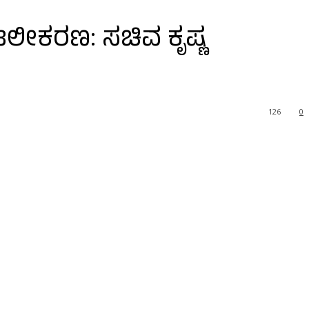
ಲೀಕರಣ: ಸಚಿವ ಕೃಷ್ಣ
126
0