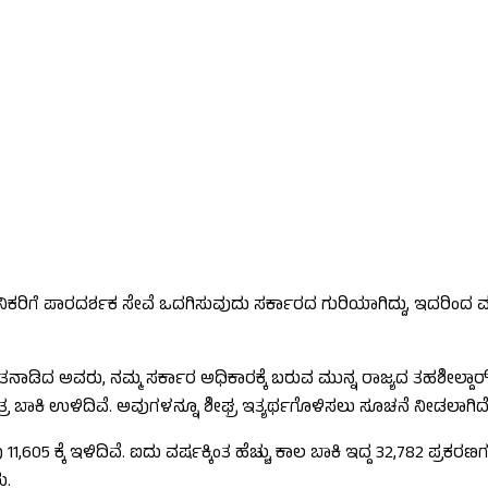
ಿಗೆ ಪಾರದರ್ಶಕ ಸೇವೆ ಒದಗಿಸುವುದು ಸರ್ಕಾರದ ಗುರಿಯಾಗಿದ್ದು, ಇದರಿಂದ ಮ
ತನಾಡಿದ ಅವರು, ನಮ್ಮ ಸರ್ಕಾರ ಅಧಿಕಾರಕ್ಕೆ ಬರುವ ಮುನ್ನ ರಾಜ್ಯದ ತಹಶೀಲ್ದಾ
ತ್ರ ಬಾಕಿ ಉಳಿದಿವೆ. ಅವುಗಳನ್ನೂ ಶೀಘ್ರ ಇತ್ಯರ್ಥಗೊಳಿಸಲು ಸೂಚನೆ ನೀಡಲಾಗಿದ
05 ಕ್ಕೆ ಇಳಿದಿವೆ. ಐದು ವರ್ಷಕ್ಕಿಂತ ಹೆಚ್ಚು ಕಾಲ ಬಾಕಿ ಇದ್ದ 32,782 ಪ್ರಕರಣ
ು.