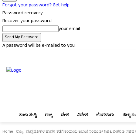
Forgot your password? Get help
Password recovery
Recover your password
your email
A password will be e-mailed to you.
Thursday, August 6, 2026
Sign in / Join
ತಾಜಾ ಸುದ್ದಿ
ರಾಜ್ಯ
ದೇಶ
ವಿದ
ತಾಜಾ ಸುದ್ದಿ
ರಾಜ್ಯ
ದೇಶ
ವಿದೇಶ
ಬೆಂಗಳೂರು
ಜಿಲ್ಲಾ ಸುದ
Home
ರಾಜ್ಯ
ಮಧ್ಯವರ್ತಿಗಳ ಹಾವಳಿ ತಡೆಗೆ ಕಂದಾಯ ಇಲಾಖೆ ಸಂಪೂರ್ಣ ಡಿಜಿಟಲೀಕರಣ: ಸಚಿವ ಕೃ