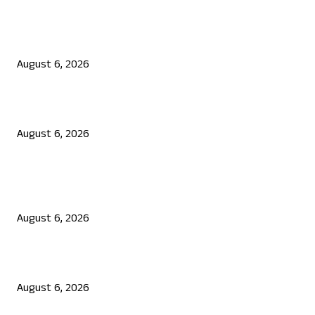
ನಟ ದರ್ಶನ್ ಗೆ ಸಂಕಷ್ಟ: ಮಾಫಿ ಸಾಕ್ಷಿ ಹೇಳಿಕೆಗೆ ಮುಂದಾದ ಮೂವರು
August 6, 2026
ಜೆನ್ ಜಿ ಹೋರಾಟ ದೇಶ ವಿರೋಧಿಗಳಲ್ಲ: ಉಲ್ಟಾ ಹೊಡೆದ ಮೋಹನ್ ಭಾಗವತ್
August 6, 2026
POPULAR POSTS
ಯುಪಿಐ ಪೇಮೆಂಟ್ ಗೆ ಶುಲ್ಕ: ಮಸೂದೆ ಅಂಗೀಕಾರ
August 6, 2026
ನಟ ದರ್ಶನ್ ಗೆ ಸಂಕಷ್ಟ: ಮಾಫಿ ಸಾಕ್ಷಿ ಹೇಳಿಕೆಗೆ ಮುಂದಾದ ಮೂವರು
August 6, 2026