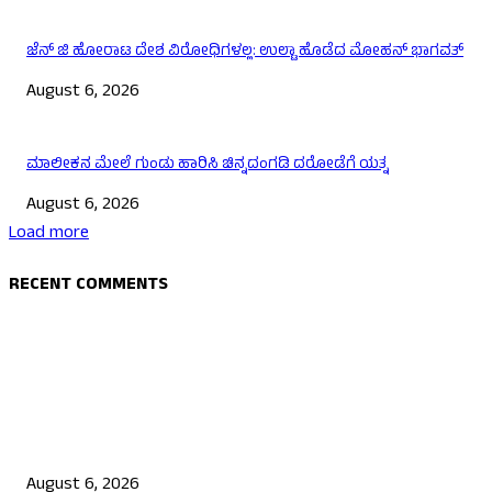
ಜೆನ್ ಜಿ ಹೋರಾಟ ದೇಶ ವಿರೋಧಿಗಳಲ್ಲ: ಉಲ್ಟಾ ಹೊಡೆದ ಮೋಹನ್ ಭಾಗವತ್
August 6, 2026
ಮಾಲೀಕನ ಮೇಲೆ ಗುಂಡು ಹಾರಿಸಿ ಚಿನ್ನದಂಗಡಿ ದರೋಡೆಗೆ ಯತ್ನ
August 6, 2026
Load more
RECENT COMMENTS
EDITOR PICKS
ಯುಪಿಐ ಪೇಮೆಂಟ್ ಗೆ ಶುಲ್ಕ: ಮಸೂದೆ ಅಂಗೀಕಾರ
August 6, 2026