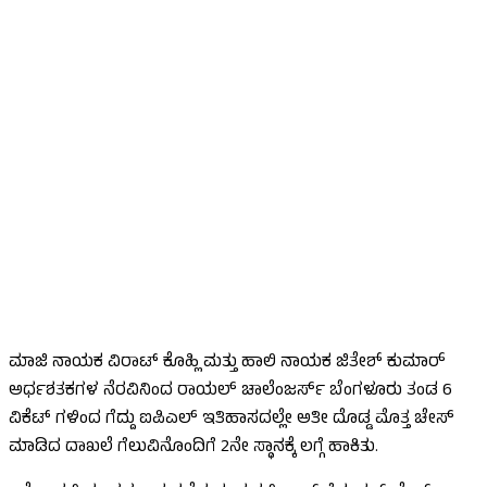
ಮಾಜಿ ನಾಯಕ ವಿರಾಟ್ ಕೊಹ್ಲಿ ಮತ್ತು ಹಾಲಿ ನಾಯಕ ಜಿತೇಶ್ ಕುಮಾರ್
ಅರ್ಧಶತಕಗಳ ನೆರವಿನಿಂದ ರಾಯಲ್ ಚಾಲೆಂಜರ್ಸ್ ಬೆಂಗಳೂರು ತಂಡ 6
ವಿಕೆಟ್ ಗಳಿಂದ ಗೆದ್ದು ಐಪಿಎಲ್ ಇತಿಹಾಸದಲ್ಲೇ ಅತೀ ದೊಡ್ಡ ಮೊತ್ತ ಚೇಸ್
ಮಾಡಿದ ದಾಖಲೆ ಗೆಲುವಿನೊಂದಿಗೆ 2ನೇ ಸ್ಥಾನಕ್ಕೆ ಲಗ್ಗೆ ಹಾಕಿತು.