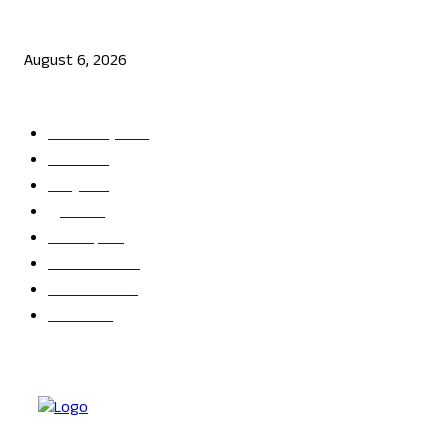
ಜೆನ್ ಜಿ ಹೋರಾಟ ದೇಶ ವಿರೋಧಿಗಳಲ್ಲ: ಉಲ್ಟಾ ಹೊಡೆದ ಮೋಹನ್ ಭಾಗವತ್
August 6, 2026
POPULAR CATEGORY
ತಾಜಾ ಸುದ್ದಿ
2865
ದೇಶ
2245
ರಾಜ್ಯ
2216
ಕ್ರೀಡೆ
1138
ಅಪರಾಧ
791
ರಾಜಕೀಯ
686
ಬೆಂಗಳೂರು
681
ವಿದೇಶ
625