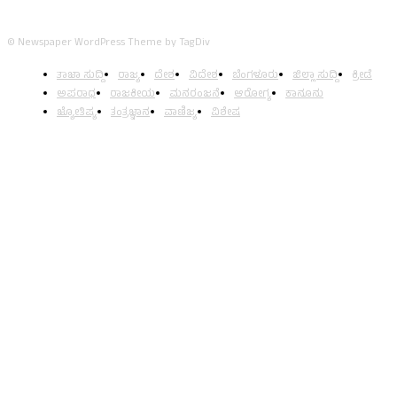
© Newspaper WordPress Theme by TagDiv
ತಾಜಾ ಸುದ್ದಿ
ರಾಜ್ಯ
ದೇಶ
ವಿದೇಶ
ಬೆಂಗಳೂರು
ಜಿಲ್ಲಾ ಸುದ್ದಿ
ಕ್ರೀಡೆ
ಅಪರಾಧ
ರಾಜಕೀಯ
ಮನರಂಜನೆ
ಆರೋಗ್ಯ
ಕಾನೂನು
ಜ್ಯೋತಿಷ್ಯ
ತಂತ್ರಜ್ಞಾನ
ವಾಣಿಜ್ಯ
ವಿಶೇಷ