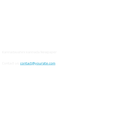
ABOUT US
Kannadavahini kannada Newpaper
Contact us:
contact@yoursite.com
FOLLOW US