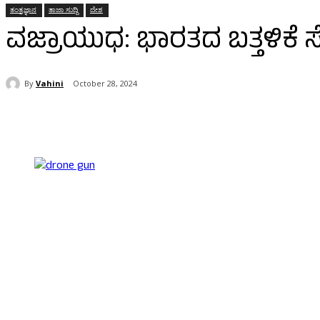
ತಂತ್ರಜ್ಞಾನ
ತಾಜಾ ಸುದ್ದಿ
ದೇಶ
ವಜ್ರಾಯುಧ: ಭಾರತದ ಬತ್ತಳಿಕೆ ಸೇ
By
Vahini
October 28, 2024
Share