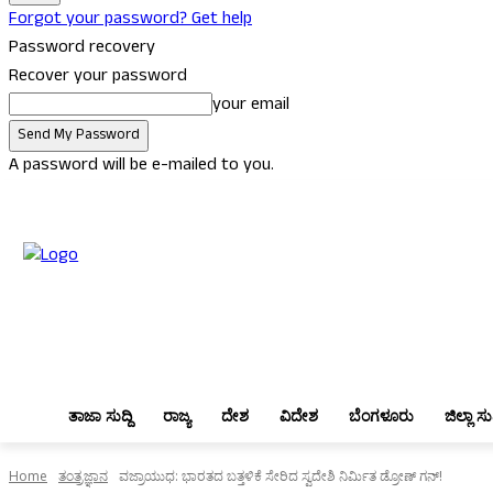
Forgot your password? Get help
Password recovery
Recover your password
your email
A password will be e-mailed to you.
Friday, August 7, 2026
Sign in / Join
ತಾಜಾ ಸುದ್ದಿ
ರಾಜ್ಯ
ದೇಶ
ವಿದೇಶ
ತಾಜಾ ಸುದ್ದಿ
ರಾಜ್ಯ
ದೇಶ
ವಿದೇಶ
ಬೆಂಗಳೂರು
ಜಿಲ್ಲಾ ಸುದ
Home
ತಂತ್ರಜ್ಞಾನ
ವಜ್ರಾಯುಧ: ಭಾರತದ ಬತ್ತಳಿಕೆ ಸೇರಿದ ಸ್ವದೇಶಿ ನಿರ್ಮಿತ ಡ್ರೋಣ್ ಗನ್!