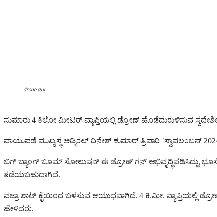
drone gun
ಸುಮಾರು 4 ಕಿಲೋ ಮೀಟರ್ ವ್ಯಾಪ್ತಿಯಲ್ಲಿ ಡ್ರೋಣ್ ಹೊಡೆದುರುಳಿಸುವ ಸ್ವದೇಶೀ ನ
ವಾಯುಪಡೆ ಮುಖ್ಯಸ್ಥ ಅಡ್ಮಿರಲ್ ದಿನೇಶ್ ಕುಮಾರ್ ತ್ರಿಪಾಠಿ `ಸ್ವಾವಲಂಬನ್ 202
ಬಿಗ್ ಬ್ಯಾಂಗ್ ಬೂಮ್ ಸೋಲುಷನ್ ಈ ಡ್ರೋಣ್ ಗನ್ ಅಭಿವೃದ್ಧಿಪಡಿಸಿದ್ದು, ಭ
ತಡೆಯಬಹುದಾಗಿದೆ.
ವಜ್ರಾ ಶಾಟ್ ಕೈಯಿಂದ ಬಳಸುವ ಆಯುಧವಾಗಿದೆ. 4 ಕಿ.ಮೀ. ವ್ಯಾಪ್ತಿಯಲ್ಲಿ
ಹೇಳಿದರು.