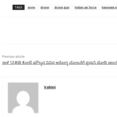
TAGS
army
drone
drone gun
Indian air force
kannada 
Share
Previous article
ನಾಳೆ 12,850 ಕೋಟಿ ಮೌಲ್ಯದ ವಿವಿಧ ಆರೋಗ್ಯ ಯೋಜನೆಗೆ ಪ್ರಧಾನಿ ಮೋದಿ ಚಾಲನ
Vahini