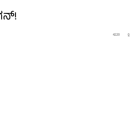
ಗನ್!
4220
0