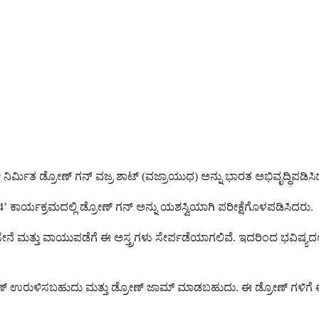
ಿರ್ಮಿತ ಡ್ರೋಣ್ ಗನ್ ವಜ್ರ ಶಾಟ್ (ವಜ್ರಾಯುಧ) ಅನ್ನು ಭಾರತ ಅಭಿವೃದ್ಧಿಪಡಿಸಿದ
4’ ಕಾರ್ಯಕ್ರಮದಲ್ಲಿ ಡ್ರೋಣ್ ಗನ್ ಅನ್ನು ಯಶಸ್ವಿಯಾಗಿ ಪರೀಕ್ಷೆಗೊಳಪಡಿಸಿದರು.
ೂಸೇನೆ ಮತ್ತು ವಾಯುಪಡೆಗೆ ಈ ಅಸ್ತ್ರಗಳು ಸೇರ್ಪಡೆಯಾಗಲಿವೆ. ಇದರಿಂದ ಭವಿಷ್
 ಡ್ರೋಣ್ ಉರುಳಿಸಬಹುದು ಮತ್ತು ಡ್ರೋಣ್ ಜಾಮ್ ಮಾಡಬಹುದು. ಈ ಡ್ರೋಣ್ ಗಳಿ