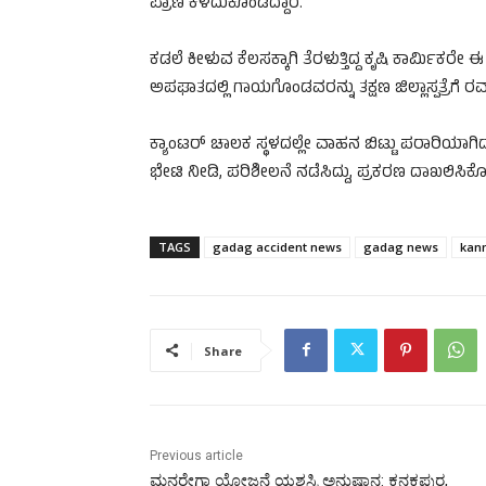
ಪ್ರಾಣ ಕಳೆದುಕೊಂಡಿದ್ದಾರೆ.
ಕಡಲೆ ಕೀಳುವ ಕೆಲಸಕ್ಕಾಗಿ ತೆರಳುತ್ತಿದ್ದ ಕೃಷಿ ಕಾರ್ಮಿಕರೇ
ಅಪಘಾತದಲ್ಲಿ ಗಾಯಗೊಂಡವರನ್ನು ತಕ್ಷಣ ಜಿಲ್ಲಾಸ್ಪತ್ರೆಗೆ ರವಾನಿ
ಕ್ಯಾಂಟರ್ ಚಾಲಕ ಸ್ಥಳದಲ್ಲೇ ವಾಹನ ಬಿಟ್ಟು ಪರಾರಿಯಾಗಿದ್ದಾನ
ಭೇಟಿ ನೀಡಿ, ಪರಿಶೀಲನೆ ನಡೆಸಿದ್ದು, ಪ್ರಕರಣ ದಾಖಲಿಸಿಕೊಂ
TAGS
gadag accident news
gadag news
kan
Share
Previous article
ಮನರೇಗಾ ಯೋಜನೆ ಯಶಸ್ವಿ ಅನುಷ್ಠಾನ: ಕನಕಪುರ,