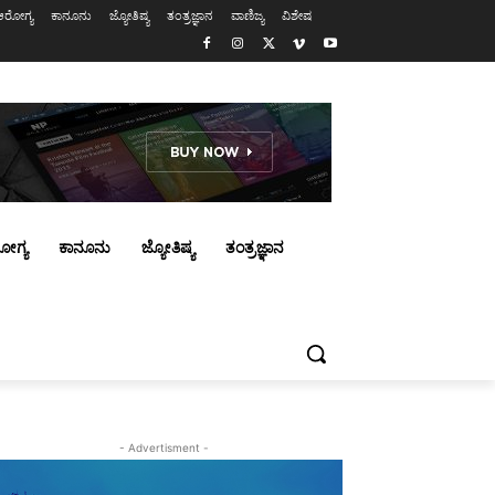
ಆರೋಗ್ಯ
ಕಾನೂನು
ಜ್ಯೋತಿಷ್ಯ
ತಂತ್ರಜ್ಞಾನ
ವಾಣಿಜ್ಯ
ವಿಶೇಷ
ೋಗ್ಯ
ಕಾನೂನು
ಜ್ಯೋತಿಷ್ಯ
ತಂತ್ರಜ್ಞಾನ
- Advertisment -