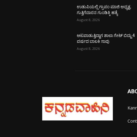
ಉಡುಪಿಯಲ್ಲಿ ಗ್ರಾಪಂ ಮಾಜಿ ಅಧ್ಯಕ್ಷ,
ಗುತ್ತಿಗೆದಾರನ ಗುಂಡಿಕ್ಕಿ ಹತ್ಯೆ
August 8, 2026
ಆಟವಾಡುತ್ತಿದ್ದಾಗ ಶಾಲಾ ಗೇಟ್‌ ಬಿದ್ದು 4
ವರ್ಷದ ಬಾಲಕಿ ಸಾವು
August 8, 2026
AB
Kann
Cont