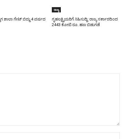
ರಾಜ್ಯ
ಾಗ ಶಾಲಾ ಗೇಟ್‌ ಬಿದ್ದು 4 ವರ್ಷದ
ಗೃಹಲಕ್ಷ್ಮಿಯರಿಗೆ ಸಿಹಿಸುದ್ದಿ: ರಾಜ್ಯ ಸರ್ಕಾರದಿಂದ
2443 ಕೋಟಿ ರೂ. ಹಣ ಬಿಡುಗಡೆ
Name:*