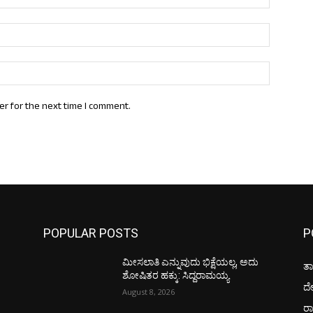
Email:*
Website:
er for the next time I comment.
POPULAR POSTS
P
ಮೀಸಲಾತಿ ಎನ್ನುವುದು ಭಿಕ್ಷೆಯಲ್ಲ, ಅದು
ತಾ
ಶೋಷಿತರ ಹಕ್ಕು: ಸಿದ್ದರಾಮಯ್ಯ
ದ
August 8, 2026
ರಾ