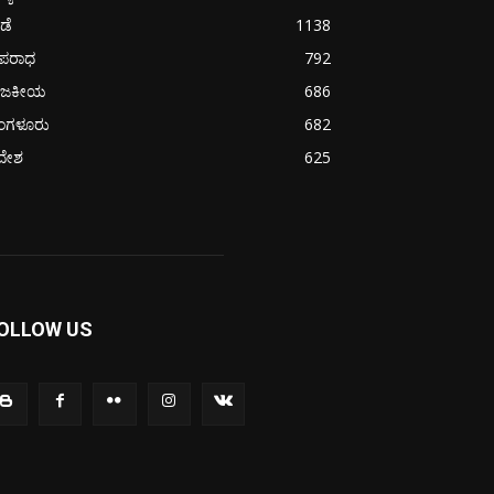
ೀಡೆ
1138
ಪರಾಧ
792
ಾಜಕೀಯ
686
ೆಂಗಳೂರು
682
ದೇಶ
625
OLLOW US