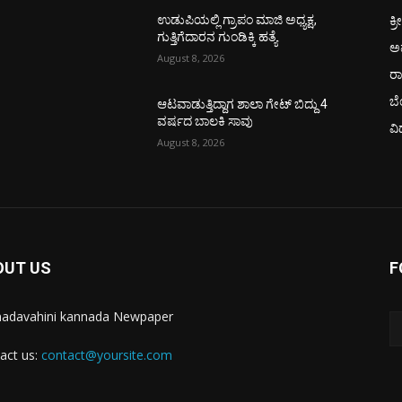
ಕ್ರ
ಉಡುಪಿಯಲ್ಲಿ ಗ್ರಾಪಂ ಮಾಜಿ ಅಧ್ಯಕ್ಷ,
ಗುತ್ತಿಗೆದಾರನ ಗುಂಡಿಕ್ಕಿ ಹತ್ಯೆ
ಅ
August 8, 2026
ರ
ಬ
ಆಟವಾಡುತ್ತಿದ್ದಾಗ ಶಾಲಾ ಗೇಟ್‌ ಬಿದ್ದು 4
ವರ್ಷದ ಬಾಲಕಿ ಸಾವು
ವಿ
August 8, 2026
OUT US
F
adavahini kannada Newpaper
act us:
contact@yoursite.com