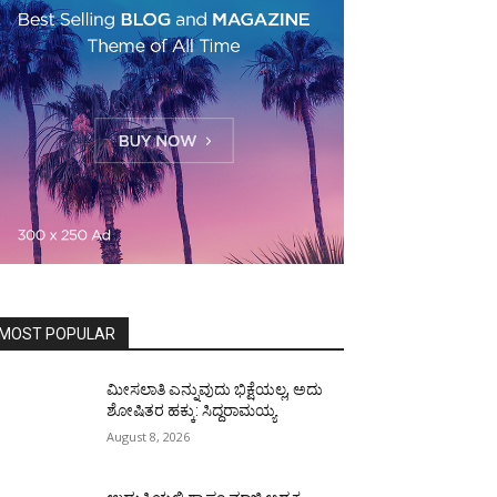
MOST POPULAR
ಮೀಸಲಾತಿ ಎನ್ನುವುದು ಭಿಕ್ಷೆಯಲ್ಲ, ಅದು
ಶೋಷಿತರ ಹಕ್ಕು: ಸಿದ್ದರಾಮಯ್ಯ
August 8, 2026