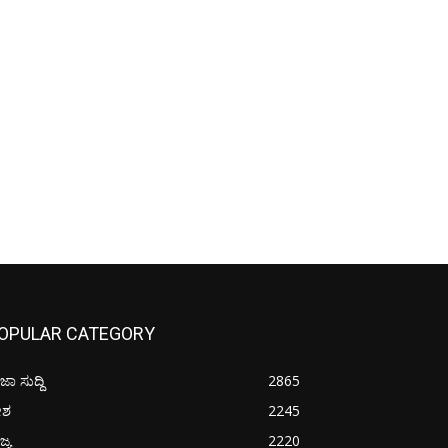
OPULAR CATEGORY
ಜಾ ಸುದ್ದಿ
2865
ೇಶ
2245
ಜ್ಯ
2220