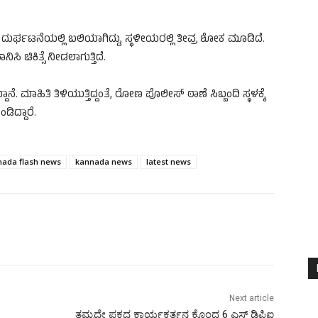
 ಈ ದುರ್ಘಟನೆಯಲ್ಲಿ ಬಲಿಯಾಗಿದ್ದು, ಸ್ಥಳೀಯರಲ್ಲಿ ತೀವ್ರ ಶೋಕ ಮೂಡಿದೆ.
ಸಿ ಚಿಕಿತ್ಸೆ ನೀಡಲಾಗುತ್ತಿದೆ.
ೆ. ಮಾಹಿತಿ ತಿಳಿಯುತ್ತಿದ್ದಂತೆ, ರೋಣ ಪೊಲೀಸ್ ಠಾಣೆ ಸಿಬ್ಬಂದಿ ಸ್ಥಳಕ್ಕೆ
ಡಿದ್ದಾರೆ.
nada flash news
kannada news
latest news
Next article
ತಮ್ಮದೇ ಪಕ್ಷದ ಕಾರ್ಯಕರ್ತನ ಕೊಂದ 6 ಎಸ್‌ ಡಿಪಿಐ