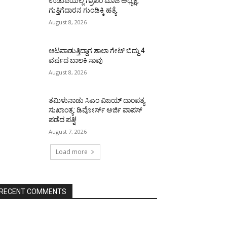
ಉಡುಪಿಯಲ್ಲಿ ಗ್ರಾಪಂ ಮಾಜಿ ಅಧ್ಯಕ್ಷ,
ಗುತ್ತಿಗೆದಾರನ ಗುಂಡಿಕ್ಕಿ ಹತ್ಯೆ
August 8, 2026
ಆಟವಾಡುತ್ತಿದ್ದಾಗ ಶಾಲಾ ಗೇಟ್‌ ಬಿದ್ದು 4
ವರ್ಷದ ಬಾಲಕಿ ಸಾವು
August 8, 2026
ತಮಿಳುನಾಡು ಸಿಎಂ ವಿಜಯ್‌ ದಾಂಪತ್ಯ
ಸುಖಾಂತ್ಯ: ಡಿವೋರ್ಸ್‌ ಅರ್ಜಿ ವಾಪಸ್‌
ಪಡೆದ ಪತ್ನಿ!
August 7, 2026
Load more
RECENT COMMENTS