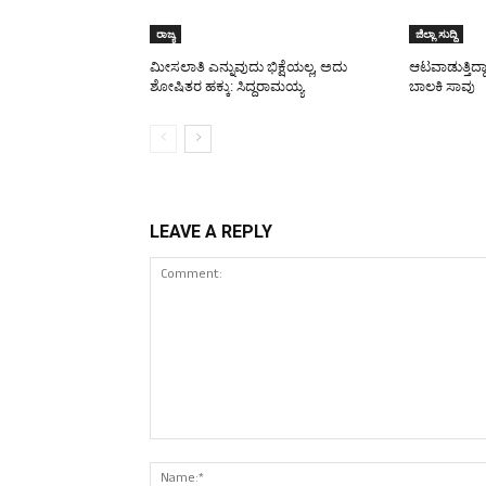
ರಾಜ್ಯ
ಜಿಲ್ಲಾ ಸುದ್ದಿ
ಮೀಸಲಾತಿ ಎನ್ನುವುದು ಭಿಕ್ಷೆಯಲ್ಲ, ಅದು
ಆಟವಾಡುತ್ತಿದ್ದ
ಶೋಷಿತರ ಹಕ್ಕು: ಸಿದ್ದರಾಮಯ್ಯ
ಬಾಲಕಿ ಸಾವು
LEAVE A REPLY
Comment: