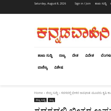
Saturday, August 8, 2026
Sign in / Join
ತಾಜಾ ಸುದ್ದಿ
ತಾಜಾ ಸುದ್ದಿ
ರಾಜ್ಯ
ದೇಶ
ವಿದೇಶ
ಬೆಂಗಳ
ವಾಣಿಜ್ಯ
ವಿಶೇಷ
Home
ಜಿಲ್ಲಾ ಸುದ್ದಿ
ಗದಗದಲ್ಲಿ ಭೀಕರ ಅಪಘಾತ: ಮೂವರು ಕೃಷಿ ಕಾ
ಜಿಲ್ಲಾ ಸುದ್ದಿ
ರಾಜ್ಯ