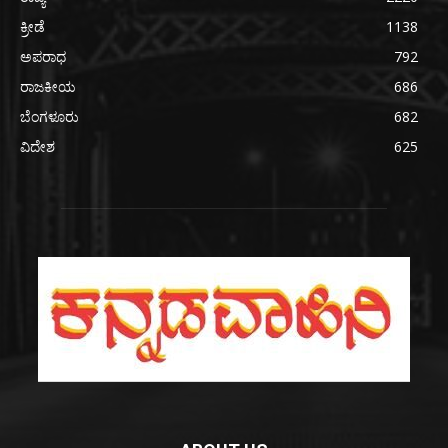
ಕ್ರೀಡೆ
1138
ಅಪರಾಧ
792
ರಾಜಕೀಯ
686
ಬೆಂಗಳೂರು
682
ವಿದೇಶ
625