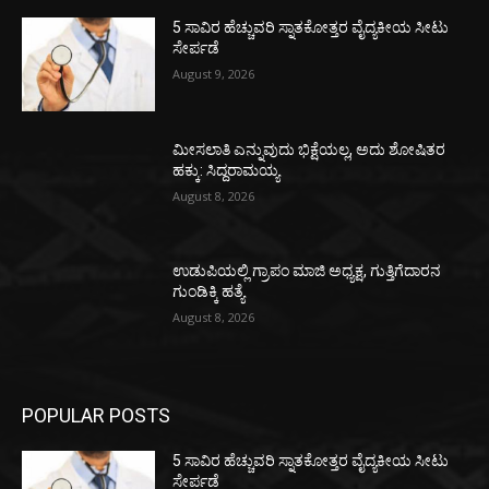
5 ಸಾವಿರ ಹೆಚ್ಚುವರಿ ಸ್ನಾತಕೋತ್ತರ ವೈದ್ಯಕೀಯ ಸೀಟು
ಸೇರ್ಪಡೆ
August 9, 2026
ಮೀಸಲಾತಿ ಎನ್ನುವುದು ಭಿಕ್ಷೆಯಲ್ಲ, ಅದು ಶೋಷಿತರ
ಹಕ್ಕು: ಸಿದ್ದರಾಮಯ್ಯ
August 8, 2026
ಉಡುಪಿಯಲ್ಲಿ ಗ್ರಾಪಂ ಮಾಜಿ ಅಧ್ಯಕ್ಷ, ಗುತ್ತಿಗೆದಾರನ
ಗುಂಡಿಕ್ಕಿ ಹತ್ಯೆ
August 8, 2026
POPULAR POSTS
5 ಸಾವಿರ ಹೆಚ್ಚುವರಿ ಸ್ನಾತಕೋತ್ತರ ವೈದ್ಯಕೀಯ ಸೀಟು
ಸೇರ್ಪಡೆ