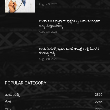
August 9, 2026
ಮೀಸಲಾತಿ ಎನ್ನುವುದು ಭಿಕ್ಷೆಯಲ್ಲ, ಅದು ಶೋಷಿತರ
ಹಕ್ಕು: ಸಿದ್ದರಾಮಯ್ಯ
August 8, 2026
ಉಡುಪಿಯಲ್ಲಿ ಗ್ರಾಪಂ ಮಾಜಿ ಅಧ್ಯಕ್ಷ, ಗುತ್ತಿಗೆದಾರನ
ಗುಂಡಿಕ್ಕಿ ಹತ್ಯೆ
August 8, 2026
POPULAR CATEGORY
ತಾಜಾ ಸುದ್ದಿ
2865
ದೇಶ
2246
ರಾಜ್ಯ
2220