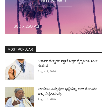
MOST POPULAR
5 ಸಾವಿರ ಹೆಚ್ಚುವರಿ ಸ್ನಾತಕೋತ್ತರ ವೈದ್ಯಕೀಯ ಸೀಟು
ಸೇರ್ಪಡೆ
August 9, 2026
ಮೀಸಲಾತಿ ಎನ್ನುವುದು ಭಿಕ್ಷೆಯಲ್ಲ, ಅದು ಶೋಷಿತರ
ಹಕ್ಕು: ಸಿದ್ದರಾಮಯ್ಯ
August 8, 2026