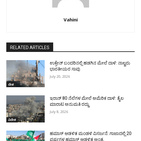
Vahini
RELATED ARTICLES
ಉಕ್ರೇನ್‌ ಬಂದರಿನಲ್ಲಿ ಹಡಗಿನ ಮೇಲೆ ದಾಳಿ: ನಾಲ್ವರು
ಭಾರತೀಯರ ಸಾವು
July 20, 2026
ದೇಶ
ಇರಾನ್‌ 80 ನೆಲೆಗಳ ಮೇಲೆ ಅಮೆರಿಕ ದಾಳಿ: ತೈಲ
ಮಾರಾಟ ಅನುಮತಿ ರದ್ದು
July 8, 2026
ವಿದೇಶ
ಹಮಾಸ್ ಆಡಳಿತ ಮಂಡಳಿ ವಿಸರ್ಜನೆ: ಗಾಜಾದಲ್ಲಿ 20
ವರ್ಷಗಳ ಹಮಾಸ್ ಆಡಳಿತ ಅಂತ್ಯ