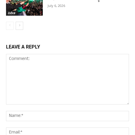
July 6, 2026
ವಿದೇಶ
LEAVE A REPLY
Comment:
Nam
Ema