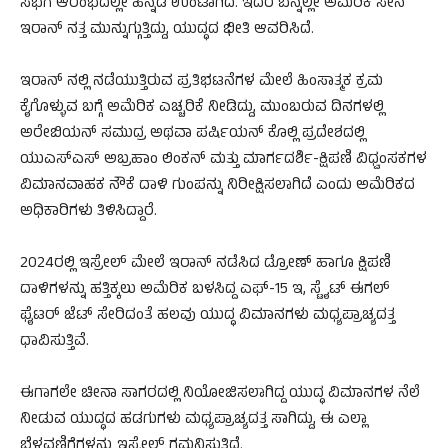
ಸಭೆಗೆ ಆರಂಭದಲ್ಲೇ ಹಿನ್ನಡೆ ಉಂಟಾಗಿದೆ. ಇದರ ಬೆನ್ನಲ್ಲೇ ಅಮೆರಿಕ ಸೇನೆ
ಇರಾನ್ ನತ್ತ ಮುನ್ನುಗ್ಗುತ್ತಿದ್ದು, ಯುದ್ಧದ ಭೀತಿ ಆವರಿಸಿದೆ.
ಇರಾನ್ ನಲ್ಲಿ ನಡೆಯುತ್ತಿರುವ ಪ್ರತಿಭಟನೆಗಳ ಮೇಲೆ ಹಿಂಸಾತ್ಮಕ ಕ್ರಮ
ಕೈಗೊಳ್ಳುವ ಬಗ್ಗೆ ಅಮೆರಿಕ ಎಚ್ಚರಿಕೆ ನೀಡಿದ್ದು, ಮುಂಬರುವ ದಿನಗಳಲ್ಲಿ
ಅರೇಬಿಯನ್ ಸಮುದ್ರ ಅಥವಾ ಪರ್ಷಿಯನ್ ಕೊಲ್ಲಿ ಪ್ರದೇಶದಲ್ಲಿ
ಯುಎಸ್ಎಸ್ ಅಬ್ರಹಾಂ ಲಿಂಕನ್ ಮತ್ತು ಮಾರ್ಗದರ್ಶಿ-ಕ್ಷಿಪಣಿ ವಿಧ್ವಂಸಕಗಳ
ವಿಮಾನವಾಹಕ ನೌಕೆ ದಾಳಿ ಗುಂಪನ್ನು ನಿರೀಕ್ಷಿಸಲಾಗಿದೆ ಎಂದು ಅಮೆರಿಕದ
ಅಧಿಕಾರಿಗಳು ತಿಳಿಸಿದ್ದಾರೆ.
2024ರಲ್ಲಿ ಇಸ್ರೇಲ್ ಮೇಲೆ ಇರಾನ್ ನಡೆಸಿದ ಡ್ರೋಣ್ ಹಾಗೂ ಕ್ಷಿಪಣಿ
ದಾಳಿಗಳನ್ನು ಹತ್ತಿಕ್ಕಲು ಅಮೆರಿಕ ಬಳಸಿದ್ದ ಎಫ್-15 ಇ, ಸ್ಟೈಟ್ ಈಗಲ್
ಫೈಟರ್ ಜೆಟ್ ಸೇರಿದಂತೆ ಹಲವು ಯುದ್ಧ ವಿಮಾನಗಳು ಮಧ್ಯಪ್ರಾಚ್ಯದತ್ತ
ಧಾವಿಸುತ್ತಿವೆ.
ಈಗಾಗಲೇ ಚೀನಾ ಸಾಗರದಲ್ಲಿ ನಿಯೋಜಿಸಲಾಗಿದ್ದ ಯುದ್ಧ ವಿಮಾನಗಳ ನೆಲೆ
ನೀಡುವ ಯುದ್ಧದ ಹಡಗುಗಳು ಮಧ್ಯಪ್ರಾಚ್ಯದತ್ತ ಸಾಗಿದ್ದು, ಈ ಎಲ್ಲಾ
ಬೆಳವಣಿಗೆಗಳನ್ನು ಇಸ್ರೇಲ್ ಗಮನಿಸುತ್ತಿದೆ.