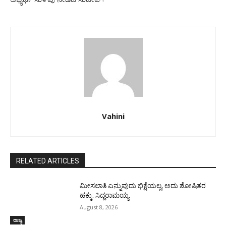
Vahini
RELATED ARTICLES
ಮೀಸಲಾತಿ ಎನ್ನುವುದು ಭಿಕ್ಷೆಯಲ್ಲ, ಅದು ಶೋಷಿತರ
ಹಕ್ಕು: ಸಿದ್ದರಾಮಯ್ಯ
August 8, 2026
ರಾಜ್ಯ