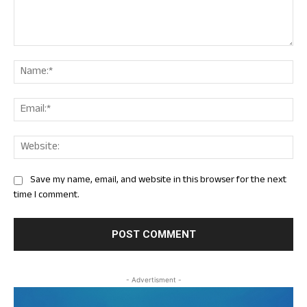
Comment:
Nam
Ema
Web
Save my name, email, and website in this browser for the next
time I comment.
- Advertisment -