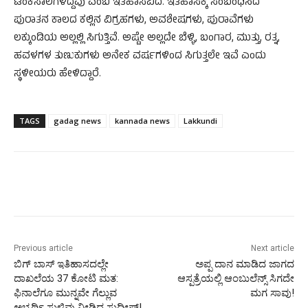
ಟಂಕಸಾಲೆಗಳಿದ್ದವು ಎಂಬ ಇತಿಹಾಸವಿದೆ. ಇತಿಹಾಸಕ್ಕೆ ಸಂಬಂಧಿಸಿದ
ಪುರಾತನ ಕಾಲದ ಕಲ್ಲಿನ ವಿಗ್ರಹಗಳು, ಅವಶೇಷಗಳು, ಪುರಾವೆಗಳು
ಲಕ್ಕುಂಡಿಯ ಅಲ್ಲಲ್ಲಿ ಸಿಗುತ್ತಿವೆ. ಅಷ್ಟೇ ಅಲ್ಲದೇ ಬೆಳ್ಳಿ, ಬಂಗಾರ, ಮುತ್ತು, ರತ್ನ,
ಹವಳಗಳ ತುಣುಕುಗಳು ಅನೇಕ ವರ್ಷಗಳಿಂದ ಸಿಗುತ್ತಲೇ ಇವೆ ಎಂದು
ಸ್ಥಳೀಯರು ಹೇಳಿದ್ದಾರೆ.
TAGS
gadag news
kannada news
Lakkundi
Previous article
Next article
ಬಿಗ್ ಬಾಸ್ ಇತಿಹಾಸದಲ್ಲೇ
ಅಪ್ಪ ದಾನ ಮಾಡಿದ ಜಾಗದ
ದಾಖಲೆಯ 37 ಕೋಟಿ ಮತ:
ಆಸ್ಪತ್ರೆಯಲ್ಲಿ ಆಂಬುಲೆನ್ಸ್‌ ಸಿಗದೇ
ಫಿನಾಲೆಗೂ ಮುನ್ನವೇ ಗೆಲ್ಲುವ
ಮಗ ಸಾವು!
ಅಭ್ಯರ್ಥಿ ಸುಳಿವು ನೀಡಿದ ಸುದೀಪ್!