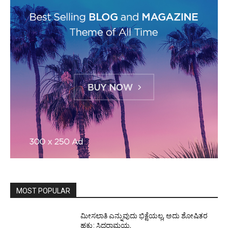
MOST POPULAR
ಮೀಸಲಾತಿ ಎನ್ನುವುದು ಭಿಕ್ಷೆಯಲ್ಲ, ಅದು ಶೋಷಿತರ
ಹಕ್ಕು: ಸಿದ್ದರಾಮಯ್ಯ