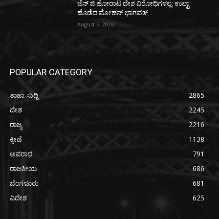
ಜೆನ್ ಜಿ ಹೋರಾಟ ದೇಶ ವಿರೋಧಿಗಳಲ್ಲ: ಉಲ್ಟಾ
ಹೊಡೆದ ಮೋಹನ್ ಭಾಗವತ್
August 6, 2026
POPULAR CATEGORY
ತಾಜಾ ಸುದ್ದಿ
2865
ದೇಶ
2245
ರಾಜ್ಯ
2216
ಕ್ರೀಡೆ
1138
ಅಪರಾಧ
791
ರಾಜಕೀಯ
686
ಬೆಂಗಳೂರು
681
ವಿದೇಶ
625