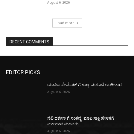
August 6, 2026
Load more
RECENT COMMENTS
EDITOR PICKS
ಯುಪಿಐ ಪೇಮೆಂಟ್ ಗೆ ಶುಲ್ಕ: ಮಸೂದೆ ಅಂಗೀಕಾರ
August 6, 2026
ನಟ ದರ್ಶನ್ ಗೆ ಸಂಕಷ್ಟ: ಮಾಫಿ ಸಾಕ್ಷಿ ಹೇಳಿಕೆಗೆ
ಮುಂದಾದ ಮೂವರು
August 6, 2026