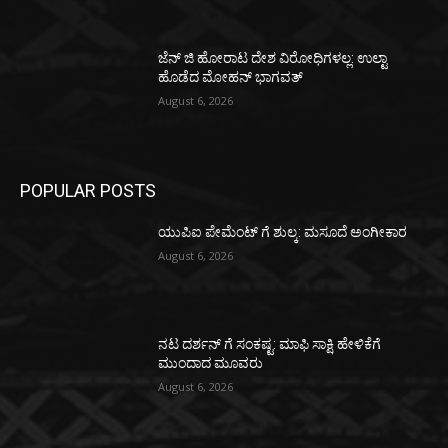
ಜೆನ್ ಜಿ ಹೋರಾಟ ದೇಶ ವಿರೋಧಿಗಳಲ್ಲ: ಉಲ್ಟಾ
ಹೊಡೆದ ಮೋಹನ್ ಭಾಗವತ್
August 6, 2026
POPULAR POSTS
ಯುಪಿಐ ಪೇಮೆಂಟ್ ಗೆ ಶುಲ್ಕ: ಮಸೂದೆ ಅಂಗೀಕಾರ
August 6, 2026
ನಟ ದರ್ಶನ್ ಗೆ ಸಂಕಷ್ಟ: ಮಾಫಿ ಸಾಕ್ಷಿ ಹೇಳಿಕೆಗೆ
ಮುಂದಾದ ಮೂವರು
August 6, 2026