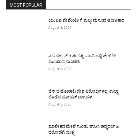
MOST POPULAR
ಯುಪಿಐ ಪೇಮೆಂಟ್ ಗೆ ಶುಲ್ಕ: ಮಸೂದೆ ಅಂಗೀಕಾರ
August 6, 2026
ನಟ ದರ್ಶನ್ ಗೆ ಸಂಕಷ್ಟ: ಮಾಫಿ ಸಾಕ್ಷಿ ಹೇಳಿಕೆಗೆ
ಮುಂದಾದ ಮೂವರು
August 6, 2026
ಜೆನ್ ಜಿ ಹೋರಾಟ ದೇಶ ವಿರೋಧಿಗಳಲ್ಲ: ಉಲ್ಟಾ
ಹೊಡೆದ ಮೋಹನ್ ಭಾಗವತ್
August 6, 2026
ಮಾಲೀಕನ ಮೇಲೆ ಗುಂಡು ಹಾರಿಸಿ ಚಿನ್ನದಂಗಡಿ
ದರೋಡೆಗೆ ಯತ್ನ