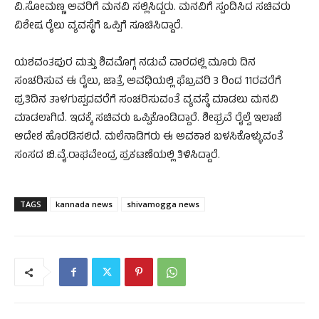
ವಿ.ಸೋಮಣ್ಣ ಅವರಿಗೆ ಮನವಿ ಸಲ್ಲಿಸಿದ್ದರು. ಮನವಿಗೆ ಸ್ಪಂದಿಸಿದ ಸಚಿವರು
ವಿಶೇಷ ರೈಲು ವ್ಯವಸ್ಥೆಗೆ ಒಪ್ಪಿಗೆ ಸೂಚಿಸಿದ್ದಾರೆ.
ಯಶವಂತಪುರ ಮತ್ತು ಶಿವಮೊಗ್ಗ ನಡುವೆ ವಾರದಲ್ಲಿ ಮೂರು ದಿನ
ಸಂಚರಿಸುವ ಈ ರೈಲು, ಜಾತ್ರೆ ಅವಧಿಯಲ್ಲಿ ಫೆಬ್ರವರಿ 3 ರಿಂದ 11ರವರೆಗೆ
ಪ್ರತಿದಿನ ತಾಳಗುಪ್ಪದವರೆಗೆ ಸಂಚರಿಸುವಂತೆ ವ್ಯವಸ್ಥೆ ಮಾಡಲು ಮನವಿ
ಮಾಡಲಾಗಿದೆ. ಇದಕ್ಕೆ ಸಚಿವರು ಒಪ್ಪಿಕೊಂಡಿದ್ದಾರೆ. ಶೀಘ್ರವೆ ರೈಲ್ವೆ ಇಲಾಖೆ
ಆದೇಶ ಹೊರಡಿಸಲಿದೆ. ಮಲೆನಾಡಿಗರು ಈ ಅವಕಾಶ ಬಳಸಿಕೊಳ್ಳುವಂತೆ
ಸಂಸದ ಬಿ.ವೈ.ರಾಘವೇಂದ್ರ ಪ್ರಕಟಣೆಯಲ್ಲಿ ತಿಳಿಸಿದ್ದಾರೆ.
TAGS
kannada news
shivamogga news