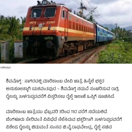
railways
ಶಿವಮೊಗ್ಗ : ಸಾಗರದಲ್ಲಿ ಮಾರಿಕಾಂಬ ದೇವಿ ಜಾತ್ರೆ ಹಿನ್ನೆಲೆ ಭಕ್ತರ
ಅನುಕೂಲಕ್ಕಾಗಿ ಯಶವಂತಪುರ – ಶಿವಮೊಗ್ಗ ನಡುವೆ ಸಂಚರಿಸುವ ರಾತ್ರಿ
ರೈಲನ್ನು ತಾಳಗುಪ್ಪದವರೆಗೆ ವಿಸ್ತರಿಸಲು ರೈಲ್ವೆ ಇಲಾಖೆ ಒಪ್ಪಿಗೆ ಸೂಚಿಸಿದೆ.
ಮಾರಿಕಾಂಬ ಜಾತ್ರೆಯು ಫೆಬ್ರವರಿ 3ರಿಂದ 11ರ ವರೆಗೆ ನಡೆಯಲಿದೆ.
ಬೆಂಗಳೂರು ಸೇರಿದಂತೆ ವಿವಿಧೆಡೆ ನೆಲೆಸಿರುವ ಭಕ್ತರಿಗಾಗಿ ತಾಳಗುಪ್ಪದವರೆಗೆ
ವಿಶೇಷ ರೈಲನ್ನು ಬಿಡುವಂತೆ ಸಂಸದ ಬಿ.ವೈ.ರಾಘವೇಂದ್ರ, ರೈಲ್ವೆ ಸಚಿವ