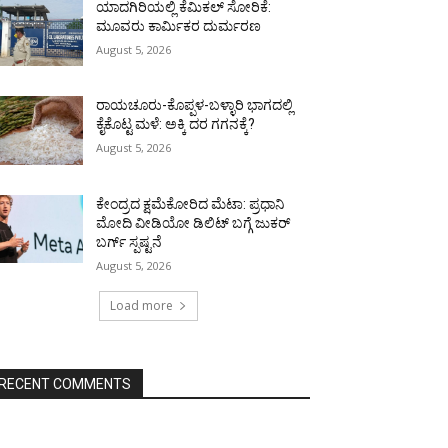
ಯಾದಗಿರಿಯಲ್ಲಿ ಕೆಮಿಕಲ್ ಸೋರಿಕೆ:
ಮೂವರು ಕಾರ್ಮಿಕರ ದುರ್ಮರಣ
August 5, 2026
ರಾಯಚೂರು-ಕೊಪ್ಪಳ-ಬಳ್ಳಾರಿ ಭಾಗದಲ್ಲಿ
ಕೈಕೊಟ್ಟ ಮಳೆ: ಅಕ್ಕಿ ದರ ಗಗನಕ್ಕೆ?
August 5, 2026
ಕೇಂದ್ರದ ಕ್ಷಮೆಕೋರಿದ ಮೆಟಾ: ಪ್ರಧಾನಿ
ಮೋದಿ ವೀಡಿಯೋ ಡಿಲಿಟ್ ಬಗ್ಗೆ ಜುಕರ್
ಬರ್ಗ್ ಸ್ಪಷ್ಟನೆ
August 5, 2026
Load more
RECENT COMMENTS