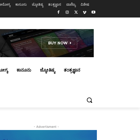
ಆರೋಗ್ಯ
ಕಾನೂನು
ಜ್ಯೋತಿಷ್ಯ
ತಂತ್ರಜ್ಞಾನ
ವಾಣಿಜ್ಯ
ವಿಶೇಷ
ೋಗ್ಯ
ಕಾನೂನು
ಜ್ಯೋತಿಷ್ಯ
ತಂತ್ರಜ್ಞಾನ
- Advertisment -