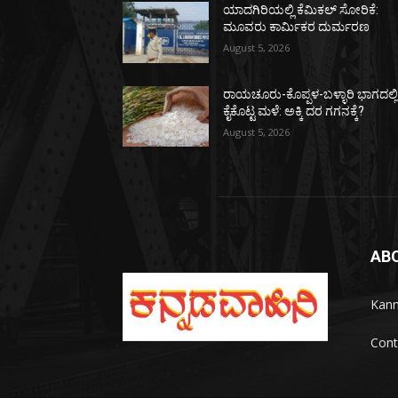
ಯಾದಗಿರಿಯಲ್ಲಿ ಕೆಮಿಕಲ್ ಸೋರಿಕೆ:
ಮೂವರು ಕಾರ್ಮಿಕರ ದುರ್ಮರಣ
August 5, 2026
ರಾಯಚೂರು-ಕೊಪ್ಪಳ-ಬಳ್ಳಾರಿ ಭಾಗದಲ್ಲ
ಕೈಕೊಟ್ಟ ಮಳೆ: ಅಕ್ಕಿ ದರ ಗಗನಕ್ಕೆ?
August 5, 2026
AB
Kann
Cont