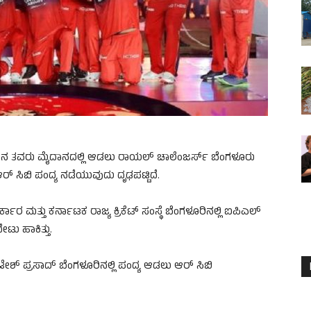
ೂರಿನ ತವರು ಮೈದಾನದಲ್ಲಿ ಆಡಲು ರಾಯಲ್ ಚಾಲೆಂಜರ್ಸ್ ಬೆಂಗಳೂರು
ರ್ ಸಿಬಿ ಪಂದ್ಯ ನಡೆಯುವುದು ದೃಢಪಟ್ಟಿದೆ.
ರ ಮತ್ತು ಕರ್ನಾಟಕ ರಾಜ್ಯ ಕ್ರಿಕೆಟ್ ಸಂಸ್ಥೆ ಬೆಂಗಳೂರಿನಲ್ಲಿ ಐಪಿಎಲ್
ೇಟು ಹಾಕಿತ್ತು.
ಕಟೇಶ್ ಪ್ರಸಾದ್ ಬೆಂಗಳೂರಿನಲ್ಲಿ ಪಂದ್ಯ ಆಡಲು ಆರ್ ಸಿಬಿ