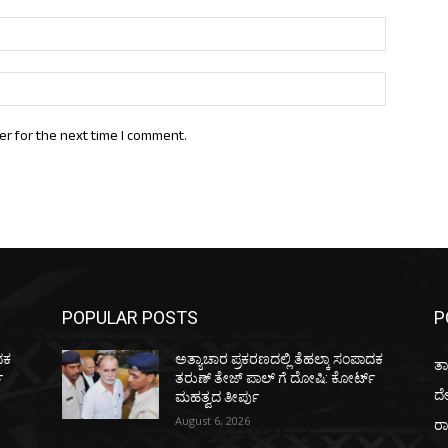
Email:*
Website:
er for the next time I comment.
POPULAR POSTS
P
ದಕ
ಅತ್ಯಾಚಾರ ಪ್ರಕರಣದಲ್ಲಿ ತೆಹಲ್ಕಾ ಸಂಪಾದಕ
ತಾ
‌
ತರುಣ್‌ ತೇಜ್‌ ಪಾಲ್‌ ಗೆ ದೋಷಿ: ಕೋರ್ಟ್‌
ದ
ಮಹತ್ವದ ತೀರ್ಪು
August 6, 2026
ರಾ