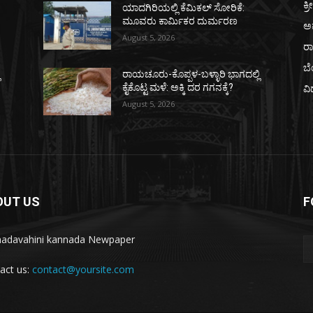
ಕ್ರ
ಯಾದಗಿರಿಯಲ್ಲಿ ಕೆಮಿಕಲ್ ಸೋರಿಕೆ:
ಮೂವರು ಕಾರ್ಮಿಕರ ದುರ್ಮರಣ
ಅ
August 5, 2026
ರ
ಬ
ಿ
ರಾಯಚೂರು-ಕೊಪ್ಪಳ-ಬಳ್ಳಾರಿ ಭಾಗದಲ್ಲಿ
ಕೈಕೊಟ್ಟ ಮಳೆ: ಅಕ್ಕಿ ದರ ಗಗನಕ್ಕೆ?
ವಿ
August 5, 2026
OUT US
F
adavahini kannada Newpaper
act us:
contact@yoursite.com