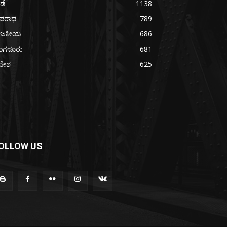
ೀಡೆ
1138
ಪರಾಧ
789
ಾಜಕೀಯ
686
ೆಂಗಳೂರು
681
ದೇಶ
625
OLLOW US