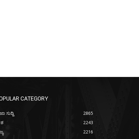
OPULAR CATEGORY
ಜಾ ಸುದ್ದಿ
2865
ೇಶ
2243
ಜ್ಯ
2216