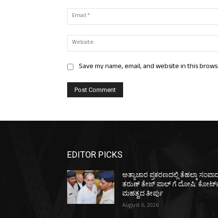
Save my name, email, and website in this brows
EDITOR PICKS
ಅತ್ಯಾಚಾರ ಪ್ರಕರಣದಲ್ಲಿ ತೆಹಲ್ಕಾ ಸಂಪಾ
ತರುಣ್‌ ತೇಜ್‌ ಪಾಲ್‌ ಗೆ ದೋಷಿ: ಕೋರ್ಟ್
ಮಹತ್ವದ ತೀರ್ಪು
August 6, 2026