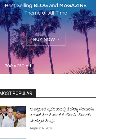
MOST POPULAR
ಅತ್ಯಾಚಾರ ಪ್ರಕರಣದಲ್ಲಿ ತೆಹಲ್ಕಾ ಸಂಪಾದಕ
ತರುಣ್‌ ತೇಜ್‌ ಪಾಲ್‌ ಗೆ ದೋಷಿ: ಕೋರ್ಟ್‌
ಮಹತ್ವದ ತೀರ್ಪು
August 6, 2026