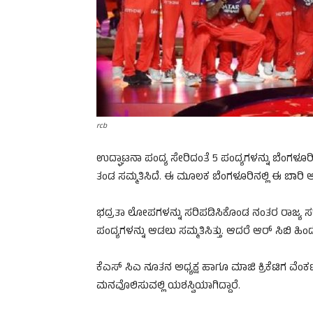
rcb
ಉದ್ಘಾಟನಾ ಪಂದ್ಯ ಸೇರಿದಂತೆ 5 ಪಂದ್ಯಗಳನ್ನು ಬೆಂಗಳ
ತಂಡ ಸಮ್ಮತಿಸಿದೆ. ಈ ಮೂಲಕ ಬೆಂಗಳೂರಿನಲ್ಲಿ ಈ ಬಾರಿ ಆ
ಭದ್ರತಾ ಲೋಪಗಳನ್ನು ಸರಿಪಡಿಸಿಕೊಂಡ ನಂತರ ರಾಜ್ಯ ಸರ್ಕಾ
ಪಂದ್ಯಗಳನ್ನು ಆಡಲು ಸಮ್ಮತಿಸಿತ್ತು. ಆದರೆ ಆರ್ ಸಿಬಿ ಹಿಂದ
ಕೆಎಸ್ ಸಿಎ ನೂತನ ಅಧ್ಯಕ್ಷ ಹಾಗೂ ಮಾಜಿ ಕ್ರಿಕೆಟಿಗ ವೆಂ
ಮನವೊಲಿಸುವಲ್ಲಿ ಯಶಸ್ವಿಯಾಗಿದ್ದಾರೆ.