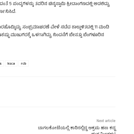
ತೆ 5 ಪಂದ್ಯಗಳನ್ನು ತವರಿನ ಚಿನ್ನಸ್ವಾಮಿ ಕ್ರೀಡಾಂಗಣದಲ್ಲಿ ಆಡಲಿದ್ದು,
ಮಾನಿಸಿದೆ.
್ಮಿದ್ದು, ಸಂಭ್ರಮಾಚರಣೆ ವೇಳೆ ನಡೆದ ಕಾಲ್ತುಳಿತದಲ್ಲಿ 11 ಮಂದಿ
ಾಕಷ್ಟು ಮುಜುಗರಕ್ಕೆ ಒಳಗಾಗಿದ್ದು, ನಿಂದನೆಗೆ ಬೇಸತ್ತು ಬೆಂಗಳೂರಿನ
s
ksca
rcb
Next article
ಬಾಗಲಕೋಟೆಯಲ್ಲಿ ಕಾರಿನಲ್ಲಿದ್ದ ಅಕ್ರಮ ಹಣ ಕದ್ದ
ದುಷ್ಕರ್ಮಿಗಳು!