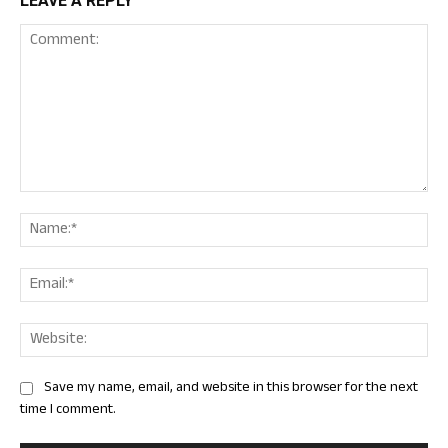
LEAVE A REPLY
Comment:
Nam
Ema
Web
Save my name, email, and website in this browser for the next
time I comment.