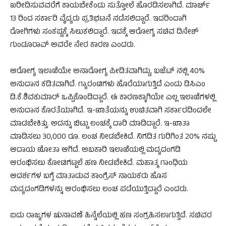
ಖರೀದಿಸುವವರೆಗೆ ಕಾಯಬೇಕೆಂದು ಸುತ್ತೋಲೆ ಹೊರಡಿಸಲಾಗಿದೆ. ಮಾರ್ಚ್
13 ರಿಂದ ಸರ್ಕಾರಿ ವೈದ್ಯರು ಪ್ರತಿಭಟನೆ ನಡೆಸಲಿದ್ದಾರೆ. ಇದರಿಂದಾಗಿ
ರೋಗಿಗಳು ಸಂಕಷ್ಟಕ್ಕೆ ಸಿಲುಕಲಿದ್ದಾರೆ. ಇದಕ್ಕೆ ಆರೋಗ್ಯ ಸಚಿವ ದಿನೇಶ್
ಗುಂಡೂರಾವ್ ಅವರೇ ನೇರ ಕಾರಣ ಎಂದರು‌.
ಆರೋಗ್ಯ ಇಲಾಖೆಯೇ ಅನಾರೋಗ್ಯ ಪೀಡಿತವಾಗಿದ್ದು, ಬಜೆಟ್ ನಲ್ಲಿ 40%
ಅನುದಾನ ಕಡಿತವಾಗಿದೆ. ಗ್ಯಾರಂಟಿಗಳು ಹೊರೆಯಾಗುತ್ತಿದೆ ಎಂದು ಡಿಸಿಎಂ
ಡಿ.ಕೆ.ಶಿವಕುಮಾರ್ ಒಪ್ಪಿಕೊಂಡಿದ್ದಾರೆ. ಈ ಕಾರಣಕ್ಕಾಗಿಯೇ ಎಲ್ಲ ಇಲಾಖೆಗಳಲ್ಲಿ
ಅನುದಾನ ಕೊರತೆಯಾಗಿದೆ. ಇ-ಖಾತೆಯನ್ನು ಉಚಿತವಾಗಿ ಸರ್ಕಾರದಿಂದಲೇ
ಮಾಡಬೇಕಿತ್ತು. ಅದನ್ನು ಬಿಟ್ಟು ಲಂಚಕ್ಕೆ ದಾರಿ ಮಾಡಿದ್ದಾರೆ. ಇ-ಖಾತಾ
ಮಾಡಿಸಲು 30,000 ರೂ. ಲಂಚ ನೀಡಬೇಕಿದೆ. ನಿಗದಿತ ಗುರಿಗಿಂತ 20% ನಷ್ಟು
ಆದಾಯ ಖೋತಾ ಆಗಿದೆ. ಅಬಕಾರಿ ಇಲಾಖೆಯಲ್ಲಿ ಮದ್ಯದಂಗಡಿ
ಆರಂಭಿಸಲು ಕೋಟಿಗಟ್ಟಲೆ ಹಣ ನೀಡಬೇಕಿದೆ. ಮಹಾತ್ಮ ಗಾಂಧಿಯ
ಆದರ್ಶಗಳ ಬಗ್ಗೆ ಮಾತಾಡುವ ಕಾಂಗ್ರೆಸ್ ನಾಯಕರು ಹೊಸ
ಮದ್ಯದಂಗಡಿಗಳನ್ನು ಆರಂಭಿಸಲು ಲಂಚ ಪಡೆಯುತ್ತಿದ್ದಾರೆ ಎಂದರು‌.
ಐದು ರಾಜ್ಯಗಳ ಚುನಾವಣೆ ಹಿನ್ನೆಲೆಯಲ್ಲಿ ಹಣ ಸಂಗ್ರಹಿಸಲಾಗುತ್ತಿದೆ. ಸಚಿವರ