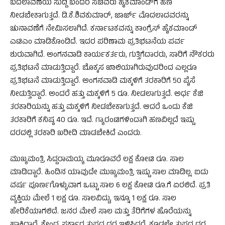
ಬದಲಾವಣೆಯ ಸುದ್ದಿ ಬಂದರೆ ಸಚಿವರು ಹೈಕಮಾಂಡ್‌ಗೆ ಹಣ
ನೀಡಬೇಕಾಗುತ್ತದೆ. ಡಿ.ಕೆ.ಶಿವಕುಮಾರ್, ಜಾರ್ಜ್ ಮೊದಲಾದವರನ್ನು
ಚುನಾವಣೆಗೆ ನೇಮಿಸಲಾಗಿದೆ. ಕರ್ನಾಟಕವನ್ನು ಕಾಂಗ್ರೆಸ್ ಹೈಕಮಾಂಡ್
ಎಟಿಎಂ ಮಾಡಿಕೊಂಡಿದೆ. ಇದರ ಪರಿಣಾಮ ಪ್ರತಿಭಟನೆಯ ಪರ್ವ
ಶುರುವಾಗಿದೆ. ಅಂಗನವಾಡಿ ಕಾರ್ಯಕರ್ತರು, ಗುತ್ತಿಗೆದಾರರು, ಸಾರಿಗೆ ನೌಕರರು
ಪ್ರತಿಭಟನೆ ಮಾಡುತ್ತಿದ್ದಾರೆ. ಬೊಕ್ಕಸ ಖಾಲಿಯಾಗಿರುವುದರಿಂದ ಎಲ್ಲರೂ
ಪ್ರತಿಭಟನೆ ಮಾಡುತ್ತಿದ್ದಾರೆ. ಅಂಗನವಾಡಿ ಮಕ್ಕಳಿಗೆ ತರಕಾರಿಗೆ 50 ಪೈಸೆ
ನೀಡುತ್ತಿದ್ದಾರೆ. ಅಂದರೆ ಹತ್ತು ಮಕ್ಕಳಿಗೆ 5 ರೂ. ನೀಡಲಾಗುತ್ತದೆ. ಅರ್ಧ ಕೆಜಿ
ತರಕಾರಿಯನ್ನು ಹತ್ತು ಮಕ್ಕಳಿಗೆ ನೀಡಬೇಕಾಗುತ್ತದೆ. ಆದರೆ ಒಂದು ಕೆಜಿ
ತರಕಾರಿಗೆ ಕನಿಷ್ಠ 40 ರೂ. ಇದೆ. ಗ್ಯಾರಂಟಿಗಳಿಂದಾಗಿ ಹಣವಿಲ್ಲದೆ ಇಷ್ಟು
ದರದಲ್ಲಿ ತರಕಾರಿ ಖರೀದಿ ಮಾಡಬೇಕಿದೆ ಎಂದರು.
ಮುಖ್ಯಮಂತ್ರಿ ಸಿದ್ದರಾಮಯ್ಯ ಮೂರೂವರೆ ಲಕ್ಷ ಕೋಟಿ ರೂ. ಸಾಲ
ಮಾಡಿದ್ದಾರೆ. ಹಿಂದಿನ ಯಾವುದೇ ಮುಖ್ಯಮಂತ್ರಿ ಇಷ್ಟು ಸಾಲ ಮಾಡಿಲ್ಲ. ಐದು
ವರ್ಷ ಪೂರ್ಣಗೊಳ್ಳುವಾಗ ಒಟ್ಟು ಸಾಲ 6 ಲಕ್ಷ ಕೋಟಿ ರೂ.ಗೆ ಏರಲಿದೆ. ಪ್ರತಿ
ವ್ಯಕ್ತಿಯ ಮೇಲೆ 1 ಲಕ್ಷ ರೂ. ಸಾಲವಿದ್ದು, ಇನ್ನೂ 1 ಲಕ್ಷ ರೂ. ಸಾಲ
ಹೇರಿಕೆಯಾಗಲಿದೆ. ಜನರ ಮೇಲೆ ಸಾಲ ಮತ್ತು ತೆರಿಗೆಗಳ ಹೊರೆಯನ್ನು