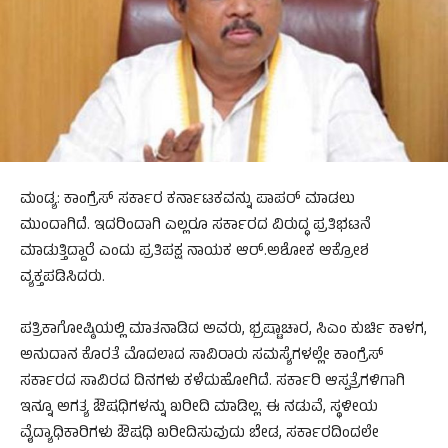
ಮಂಡ್ಯ: ಕಾಂಗ್ರೆಸ್‌ ಸರ್ಕಾರ ಕರ್ನಾಟಕವನ್ನು ಪಾಪರ್‌ ಮಾಡಲು
ಮುಂದಾಗಿದೆ. ಇದರಿಂದಾಗಿ ಎಲ್ಲರೂ ಸರ್ಕಾರದ ವಿರುದ್ಧ ಪ್ರತಿಭಟನೆ
ಮಾಡುತ್ತಿದ್ದಾರೆ ಎಂದು ಪ್ರತಿಪಕ್ಷ ನಾಯಕ ಆರ್‌.ಅಶೋಕ ಆಕ್ರೋಶ
ವ್ಯಕ್ತಪಡಿಸಿದರು.
ಪತ್ರಿಕಾಗೋಷ್ಠಿಯಲ್ಲಿ ಮಾತನಾಡಿದ ಅವರು, ಭ್ರಷ್ಟಾಚಾರ, ಸಿಎಂ ಕುರ್ಚಿ ಕಾಳಗ,
ಅನುದಾನ ಕೊರತೆ ಮೊದಲಾದ ಸಾವಿರಾರು ಸಮಸ್ಯೆಗಳಲ್ಲೇ ಕಾಂಗ್ರೆಸ್
ಸರ್ಕಾರದ ಸಾವಿರದ ದಿನಗಳು ಕಳೆದುಹೋಗಿದೆ. ಸರ್ಕಾರಿ ಆಸ್ಪತ್ರೆಗಳಿಗಾಗಿ
ಇನ್ನೂ ಅಗತ್ಯ ಔಷಧಿಗಳನ್ನು ಖರೀದಿ ಮಾಡಿಲ್ಲ. ಈ ನಡುವೆ, ಸ್ಥಳೀಯ
ವೈದ್ಯಾಧಿಕಾರಿಗಳು ಔಷಧಿ ಖರೀದಿಸುವುದು ಬೇಡ, ಸರ್ಕಾರದಿಂದಲೇ