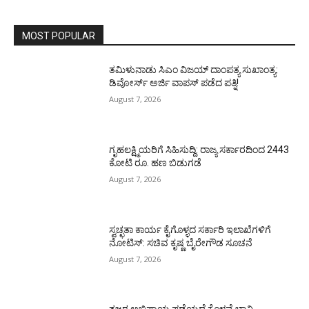
MOST POPULAR
ತಮಿಳುನಾಡು ಸಿಎಂ ವಿಜಯ್‌ ದಾಂಪತ್ಯ ಸುಖಾಂತ್ಯ:
ಡಿವೋರ್ಸ್‌ ಅರ್ಜಿ ವಾಪಸ್‌ ಪಡೆದ ಪತ್ನಿ!
August 7, 2026
ಗೃಹಲಕ್ಷ್ಮಿಯರಿಗೆ ಸಿಹಿಸುದ್ದಿ: ರಾಜ್ಯ ಸರ್ಕಾರದಿಂದ 2443
ಕೋಟಿ ರೂ. ಹಣ ಬಿಡುಗಡೆ
August 7, 2026
ಸ್ವಚ್ಛತಾ ಕಾರ್ಯ ಕೈಗೊಳ್ಳದ ಸರ್ಕಾರಿ ಇಲಾಖೆಗಳಿಗೆ
ನೋಟಿಸ್: ಸಚಿವ ಕೃಷ್ಣ ಬೈರೇಗೌಡ ಸೂಚನೆ
August 7, 2026