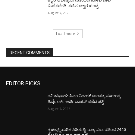
ತಜ್ಞರ ಅಭಿಪ್ರಾಯ ಪಡೆಯದೆ ಕೊಳವೆ ಬಾವಿ
ಕೊರೆಸಬೇಡಿ: ಸಚಿವ ಈಶ್ವರ ಖಂಡ್ರೆ
August 7, 2026
Load more
RECENT COMMENTS
EDITOR PICKS
ತಮಿಳುನಾಡು ಸಿಎಂ ವಿಜಯ್‌ ದಾಂಪತ್ಯ ಸುಖಾಂತ್ಯ:
ಡಿವೋರ್ಸ್‌ ಅರ್ಜಿ ವಾಪಸ್‌ ಪಡೆದ ಪತ್ನಿ!
August 7, 2026
ಗೃಹಲಕ್ಷ್ಮಿಯರಿಗೆ ಸಿಹಿಸುದ್ದಿ: ರಾಜ್ಯ ಸರ್ಕಾರದಿಂದ 2443