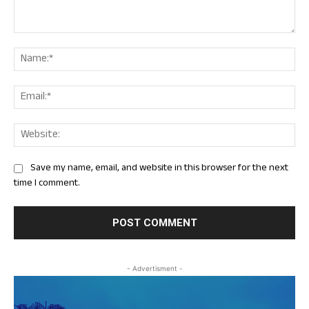
Comment:
Nam
Ema
Web
Save my name, email, and website in this browser for the next
time I comment.
- Advertisment -