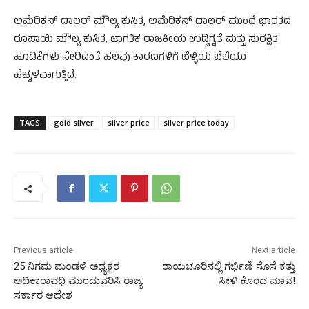
ಅಮೆರಿಕನ್ ಡಾಲರ್ ಮೌಲ್ಯ ಕುಸಿತ, ಅಮೆರಿಕನ್ ಡಾಲರ್ ಮುಂದೆ ಭಾರತದ
ರೂಪಾಯಿ ಮೌಲ್ಯ ಕುಸಿತ, ಜಾಗತಿಕ ರಾಜಕೀಯ ಉದ್ವಿಗ್ನತೆ ಮತ್ತು ಸುರಕ್ಷಿತ
ಹೂಡಿಕೆಗಳು ಸೇರಿದಂತೆ ಹಲವು ಕಾರಣಗಳಿಗೆ ಬೆಳ್ಳಿಯ ಬೆಲೆಯು
ಹೆಚ್ಚಳವಾಗುತ್ತಿದೆ.
TAGS
gold silver
silver price
silver price today
Previous article
Next article
25 ನಿಗಮ ಮಂಡಳಿ ಅಧ್ಯಕ್ಷರ
ರಾಯಚೂರಿನಲ್ಲಿ ಗರ್ಭಿಣಿ ಸೊಸೆ ಕತ್ತು
ಅಧಿಕಾರಾವಧಿ ಮುಂದುವರಿಸಿ ರಾಜ್ಯ
ಸೀಳಿ ಕೊಂದ ಮಾವ!
ಸರ್ಕಾರ ಆದೇಶ