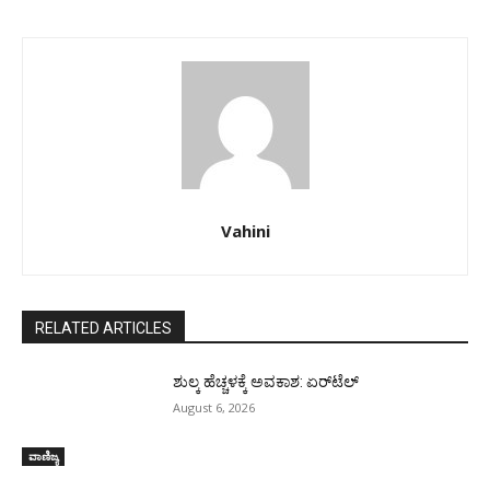
Vahini
RELATED ARTICLES
ಶುಲ್ಕ ಹೆಚ್ಚಳಕ್ಕೆ ಅವಕಾಶ: ಏರ್‌ಟೆಲ್
August 6, 2026
ವಾಣಿಜ್ಯ