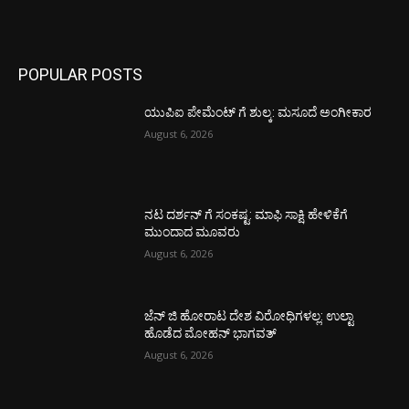
POPULAR POSTS
ಯುಪಿಐ ಪೇಮೆಂಟ್ ಗೆ ಶುಲ್ಕ: ಮಸೂದೆ ಅಂಗೀಕಾರ
August 6, 2026
ನಟ ದರ್ಶನ್ ಗೆ ಸಂಕಷ್ಟ: ಮಾಫಿ ಸಾಕ್ಷಿ ಹೇಳಿಕೆಗೆ
ಮುಂದಾದ ಮೂವರು
August 6, 2026
ಜೆನ್ ಜಿ ಹೋರಾಟ ದೇಶ ವಿರೋಧಿಗಳಲ್ಲ: ಉಲ್ಟಾ
ಹೊಡೆದ ಮೋಹನ್ ಭಾಗವತ್
August 6, 2026